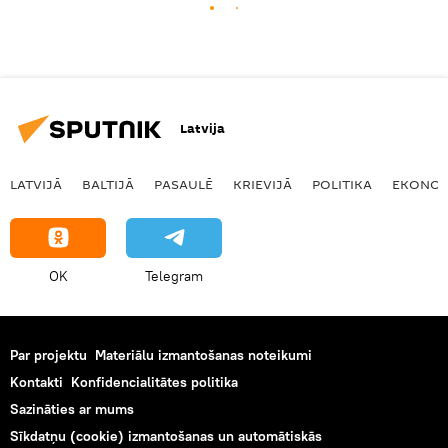
Latvija
LATVIJĀ
BALTIJĀ
PASAULĒ
KRIEVIJĀ
POLITIKA
EKONOM
OK
Telegram
Par projektu
Materiālu izmantošanas noteikumi
Kontakti
Konfidencialitātes politika
Sazināties ar mums
Sīkdatņu (cookie) izmantošanas un automātiskās