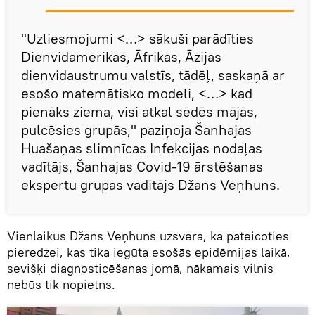
"Uzliesmojumi <…> sākuši parādīties
Dienvidamerikas, Āfrikas, Āzijas
dienvidaustrumu valstīs, tādēļ, saskaņā ar
esošo matemātisko modeli, <…> kad
pienāks ziema, visi atkal sēdēs mājās,
pulcēsies grupās," paziņoja Šanhajas
Huašaņas slimnīcas Infekcijas nodaļas
vadītājs, Šanhajas Covid-19 ārstēšanas
ekspertu grupas vadītājs Džans Veņhuns.
Vienlaikus Džans Veņhuns uzsvēra, ka pateicoties
pieredzei, kas tika iegūta esošās epidēmijas laikā,
sevišķi diagnosticēšanas jomā, nākamais vilnis
nebūs tik nopietns.