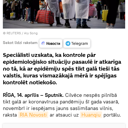
©
REUTERS
/ Aly Song
Sekot līdzi rakstam
Speciālisti uzskata, ka kontrole pār
epidemioloģisko situāciju pasaulē ir atkarīga
no tā, kā ar epidēmiju spēs tikt galā tieši tās
valstis, kuras vismazākajā mērā ir spējīgas
kontrolēt notiekošo.
RĪGA, 14. aprīlis – Sputnik.
Cilvēce nespēs pilnībā
tikt galā ar koronavīrusa pandēmiju šī gada vasarā,
novembrī ir iespējams jauns saslimšanas vilnis,
raksta
RIA Novosti
ar atsauci uz
Huanqiu
portālu.