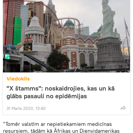
Viedoklis
"X štamms": noskaidrojies, kas un kā
glābs pasauli no epidēmijas
31 Marts 2020, 13:40
"Tomēr valstīm ar nepietiekamiem medicīnas
resursiem, tādām kā Āfrikas un Dienvidamerikas