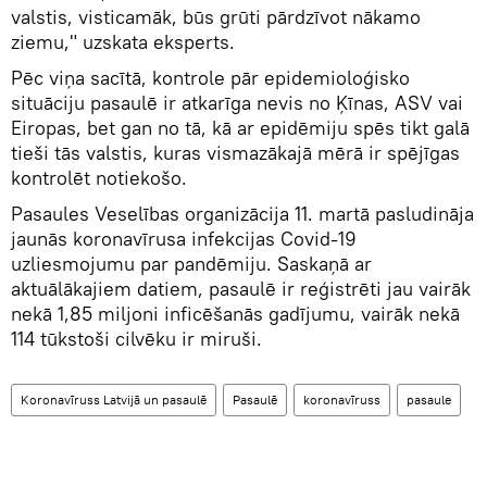
valstis, visticamāk, būs grūti pārdzīvot nākamo
ziemu," uzskata eksperts.
Pēc viņa sacītā, kontrole pār epidemioloģisko
situāciju pasaulē ir atkarīga nevis no Ķīnas, ASV vai
Eiropas, bet gan no tā, kā ar epidēmiju spēs tikt galā
tieši tās valstis, kuras vismazākajā mērā ir spējīgas
kontrolēt notiekošo.
Pasaules Veselības organizācija 11. martā pasludināja
jaunās koronavīrusa infekcijas Covid-19
uzliesmojumu par pandēmiju. Saskaņā ar
aktuālākajiem datiem, pasaulē ir reģistrēti jau vairāk
nekā 1,85 miljoni inficēšanās gadījumu, vairāk nekā
114 tūkstoši cilvēku ir miruši.
Koronavīruss Latvijā un pasaulē
Pasaulē
koronavīruss
pasaule