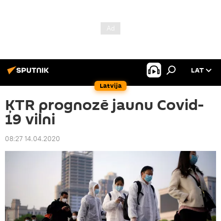
LAT
Latvija
ĶTR prognozē jaunu Covid-
19 vilni
08:27 14.04.2020