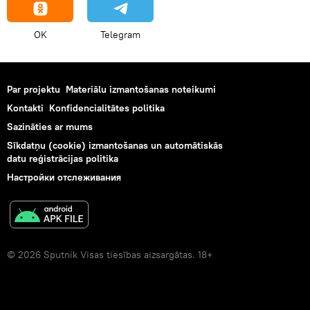
OK
Telegram
Par projektu
Materiālu izmantošanas noteikumi
Kontakti
Konfidencialitātes politika
Sazināties ar mums
Sīkdatņu (cookie) izmantošanas un automātiskās
datu reģistrācijas politika
Настройки отслеживания
© 2026 Sputnik Visas tiesības aizsargātas. 18+