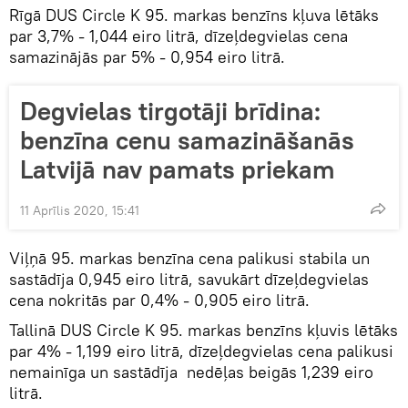
Rīgā DUS Circle K 95. markas benzīns kļuva lētāks
par 3,7% - 1,044 eiro litrā, dīzeļdegvielas cena
samazinājās par 5% - 0,954 eiro litrā.
Degvielas tirgotāji brīdina:
benzīna cenu samazināšanās
Latvijā nav pamats priekam
11 Aprīlis 2020, 15:41
Viļņā 95. markas benzīna cena palikusi stabila un
sastādīja 0,945 eiro litrā, savukārt dīzeļdegvielas
cena nokritās par 0,4% - 0,905 eiro litrā.
Tallinā DUS Circle K 95. markas benzīns kļuvis lētāks
par 4% - 1,199 eiro litrā, dīzeļdegvielas cena palikusi
nemainīga un sastādīja nedēļas beigās 1,239 eiro
litrā.