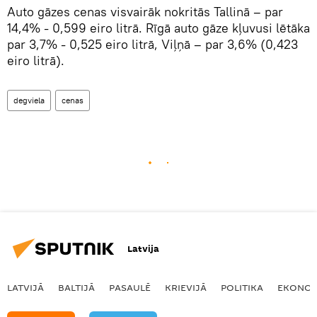
Auto gāzes cenas visvairāk nokritās Tallinā – par
14,4% - 0,599 eiro litrā. Rīgā auto gāze kļuvusi lētāka
par 3,7% - 0,525 eiro litrā, Viļņā – par 3,6% (0,423
eiro litrā).
degviela
cenas
Latvija
LATVIJĀ
BALTIJĀ
PASAULĒ
KRIEVIJĀ
POLITIKA
EKONOM