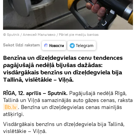
© Sputnik / Алексей Мальгавко
/
Pāriet pie mediju bankas
Sekot līdzi rakstam
Benzīna un dīzeļdegvielas cenu tendences
pagājušajā nedēļā bijušas dažādas:
visdārgākais benzīns un dīzeļdegviela bija
Tallinā, vislētākie – Viļņā.
RĪGA, 12. aprīlis – Sputnik.
Pagājušajā nedēļā Rīgā,
Tallinā un Viļņā samazinājās auto gāzes cenas, raksta
Bb.lv
. Benzīna un dīzeļdegvielas cenas mainījās
atšķirīgi.
Visdārgākais benzīns un dīzeļdegviela bija Tallinā,
vislētākie – Viļņā.