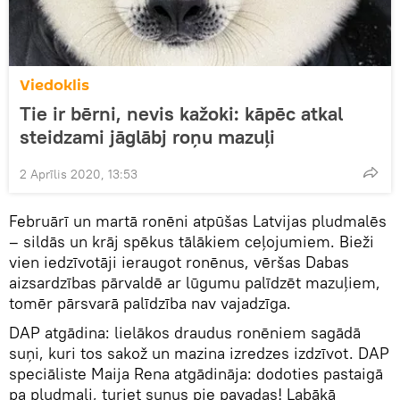
Viedoklis
Tie ir bērni, nevis kažoki: kāpēc atkal
steidzami jāglābj roņu mazuļi
2 Aprīlis 2020, 13:53
Februārī un martā ronēni atpūšas Latvijas pludmalēs
– sildās un krāj spēkus tālākiem ceļojumiem. Bieži
vien iedzīvotāji ieraugot ronēnus, vēršas Dabas
aizsardzības pārvaldē ar lūgumu palīdzēt mazuļiem,
tomēr pārsvarā palīdzība nav vajadzīga.
DAP atgādina: lielākos draudus ronēniem sagādā
suņi, kuri tos sakož un mazina izredzes izdzīvot. DAP
speciāliste Maija Rena atgādināja: dodoties pastaigā
pa pludmali, turiet suņus pie pavadas! Labākā