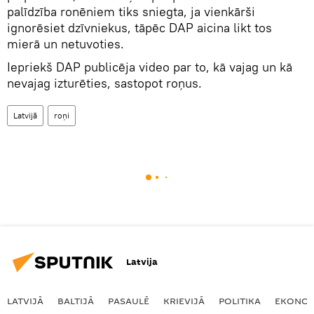
palīdzība ronēniem tiks sniegta, ja vienkārši
ignorēsiet dzīvniekus, tāpēc DAP aicina likt tos
mierā un netuvoties.
Iepriekš DAP publicēja video par to, kā vajag un kā
nevajag izturēties, sastopot roņus.
Latvijā
roņi
Latvija
LATVIJĀ
BALTIJĀ
PASAULĒ
KRIEVIJĀ
POLITIKA
EKONOM