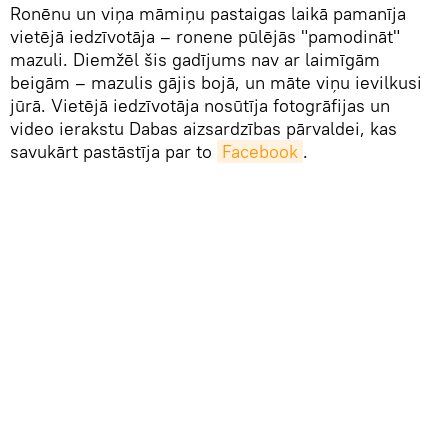
Ronēnu un viņa māmiņu pastaigas laikā pamanīja
vietējā iedzīvotāja – ronene pūlējās "pamodināt"
mazuli. Diemžēl šis gadījums nav ar laimīgām
beigām – mazulis gājis bojā, un māte viņu ievilkusi
jūrā. Vietējā iedzīvotāja nosūtīja fotogrāfijas un
video ierakstu Dabas aizsardzības pārvaldei, kas
savukārt pastāstīja par to
Facebook
.