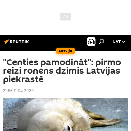
LAT
Latvija
"Centies pamodināt": pirmo
reizi ronēns dzimis Latvijas
piekrastē
21:56 11.04.2020