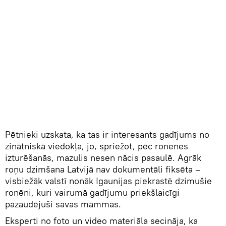
Pētnieki uzskata, ka tas ir interesants gadījums no
zinātniskā viedokļa, jo, spriežot, pēc ronenes
izturēšanās, mazulis nesen nācis pasaulē. Agrāk
roņu dzimšana Latvijā nav dokumentāli fiksēta –
visbiežāk valstī nonāk Igaunijas piekrastē dzimušie
ronēni, kuri vairumā gadījumu priekšlaicīgi
pazaudējuši savas mammas.
Eksperti no foto un video materiāla secināja, ka