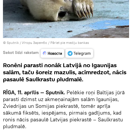
© Sputnik / Игорь Зарембо
/
Pāriet pie mediju bankas
Sekot līdzi rakstam
Ronēni parasti nonāk Latvijā no Igaunijas
salām, taču šoreiz mazulis, acīmredzot, nācis
pasaulē Saulkrastu pludmalē.
RĪGA, 11. aprīlis — Sputnik.
Pelēkie roņi Baltijas jūrā
parasti dzimst uz akmeņainajām salām Igaunijas,
Zviedrijas un Somijas piekrastē, tomēr aprīļa
sākumā fiksēts, iespējams, pirmais gadījums, kad
ronis nācis pasaulē Latvijas piekrastē – Saulkrastu
pludmalē.