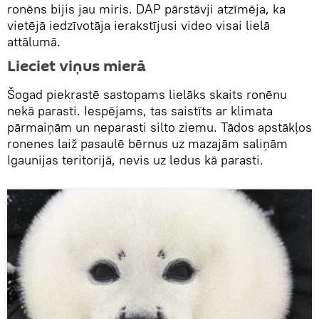
ronēns bijis jau miris. DAP pārstāvji atzīmēja, ka
vietējā iedzīvotāja ierakstījusi video visai lielā
attālumā.
Lieciet viņus mierā
Šogad piekrastē sastopams lielāks skaits ronēnu
nekā parasti. Iespējams, tas saistīts ar klimata
pārmaiņām un neparasti silto ziemu. Tādos apstākļos
ronenes laiž pasaulē bērnus uz mazajām saliņām
Igaunijas teritorijā, nevis uz ledus kā parasti.