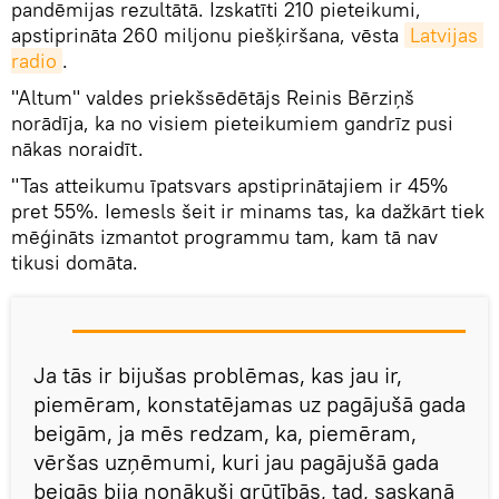
pandēmijas rezultātā. Izskatīti 210 pieteikumi,
apstiprināta 260 miljonu piešķiršana, vēsta
Latvijas 
radio
.
"Altum" valdes priekšsēdētājs Reinis Bērziņš
norādīja, ka no visiem pieteikumiem gandrīz pusi
nākas noraidīt.
"Tas atteikumu īpatsvars apstiprinātajiem ir 45%
pret 55%. Iemesls šeit ir minams tas, ka dažkārt tiek
mēģināts izmantot programmu tam, kam tā nav
tikusi domāta.
Ja tās ir bijušas problēmas, kas jau ir,
piemēram, konstatējamas uz pagājušā gada
beigām, ja mēs redzam, ka, piemēram,
vēršas uzņēmumi, kuri jau pagājušā gada
beigās bija nonākuši grūtībās, tad, saskaņā