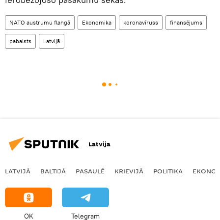
NATO austrumu flangā
Ekonomika
koronavīruss
finansējums
pabalsts
Latvijā
Latvija
LATVIJĀ
BALTIJĀ
PASAULĒ
KRIEVIJĀ
POLITIKA
EKONOM
OK
Telegram