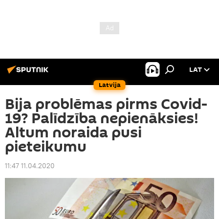
LAT
Latvija
Bija problēmas pirms Covid-
19? Palīdzība nepienāksies!
Altum noraida pusi
pieteikumu
11:47 11.04.2020