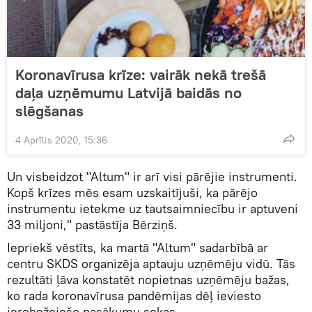
Koronavīrusa krīze: vairāk nekā trešā
daļa uzņēmumu Latvijā baidās no
slēgšanas
4 Aprīlis 2020, 15:36
Un visbeidzot "Altum" ir arī visi pārējie instrumenti.
Kopš krīzes mēs esam uzskaitījuši, ka pārējo
instrumentu ietekme uz tautsaimniecību ir aptuveni
33 miljoni," pastāstīja Bērziņš.
Iepriekš vēstīts, ka martā "Altum" sadarbībā ar
centru SKDS organizēja aptauju uzņēmēju vidū. Tās
rezultāti ļāva konstatēt nopietnas uzņēmēju bažas,
ko rada koronavīrusa pandēmijas dēļ ieviesto
ierobežojošo pasākumu sekas.