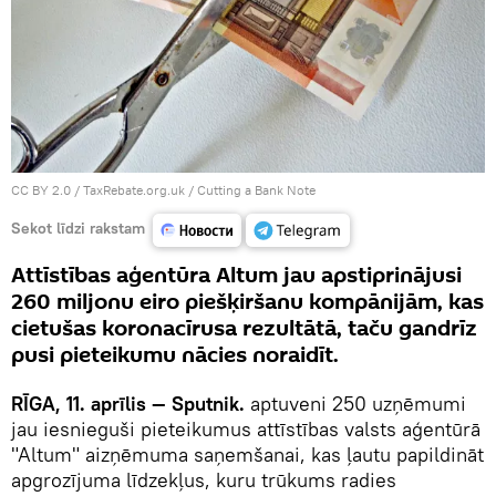
CC BY 2.0
/
TaxRebate.org.uk
/
Cutting a Bank Note
Sekot līdzi rakstam
Attīstības aģentūra Altum jau apstiprinājusi
260 miljonu eiro piešķiršanu kompānijām, kas
cietušas koronacīrusa rezultātā, taču gandrīz
pusi pieteikumu nācies noraidīt.
RĪGA, 11. aprīlis — Sputnik.
aptuveni 250 uzņēmumi
jau iesnieguši pieteikumus attīstības valsts aģentūrā
"Altum" aizņēmuma saņemšanai, kas ļautu papildināt
apgrozījuma līdzekļus, kuru trūkums radies