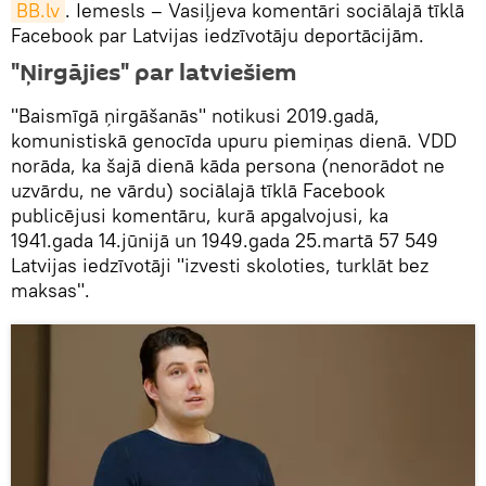
BВ.lv
. Iemesls – Vasiļjeva komentāri sociālajā tīklā
Facebook par Latvijas iedzīvotāju deportācijām.
"Ņirgājies" par latviešiem
"Baismīgā ņirgāšanās" notikusi 2019.gadā,
komunistiskā genocīda upuru piemiņas dienā. VDD
norāda, ka šajā dienā kāda persona (nenorādot ne
uzvārdu, ne vārdu) sociālajā tīklā Facebook
publicējusi komentāru, kurā apgalvojusi, ka
1941.gada 14.jūnijā un 1949.gada 25.martā 57 549
Latvijas iedzīvotāji "izvesti skoloties, turklāt bez
maksas".