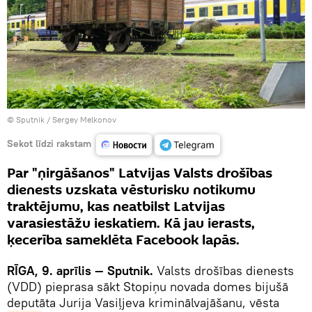
© Sputnik / Sergey Melkonov
Sekot līdzi rakstam
Par "ņirgāšanos" Latvijas Valsts drošības
dienests uzskata vēsturisku notikumu
traktējumu, kas neatbilst Latvijas
varasiestāžu ieskatiem. Kā jau ierasts,
ķecerība sameklēta Facebook lapās.
RĪGA, 9. aprīlis — Sputnik.
Valsts drošības dienests
(VDD) pieprasa sākt Stopiņu novada domes bijušā
deputāta Jurija Vasiļjeva kriminālvajāšanu, vēsta