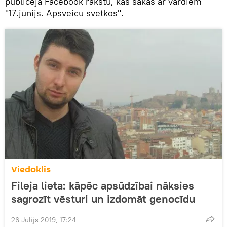
publicēja Facebook rakstu, kas sākās ar vardiem
"17.jūnijs. Apsveicu svētkos".
Viedoklis
Fileja lieta: kāpēc apsūdzībai nāksies
sagrozīt vēsturi un izdomāt genocīdu
26 Jūlijs 2019, 17:24