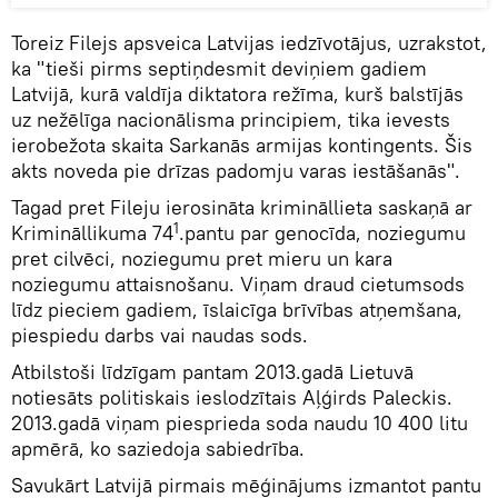
Toreiz Filejs apsveica Latvijas iedzīvotājus, uzrakstot,
ka "tieši pirms septiņdesmit deviņiem gadiem
Latvijā, kurā valdīja diktatora režīma, kurš balstījās
uz nežēlīga nacionālisma principiem, tika ievests
ierobežota skaita Sarkanās armijas kontingents. Šis
akts noveda pie drīzas padomju varas iestāšanās".
Tagad pret Fileju ierosināta krimināllieta saskaņā ar
1
Krimināllikuma 74
.pantu par genocīda, noziegumu
pret cilvēci, noziegumu pret mieru un kara
noziegumu attaisnošanu. Viņam draud cietumsods
līdz pieciem gadiem, īslaicīga brīvības atņemšana,
piespiedu darbs vai naudas sods.
Atbilstoši līdzīgam pantam 2013.gadā Lietuvā
notiesāts politiskais ieslodzītais Aļģirds Paleckis.
2013.gadā viņam piesprieda soda naudu 10 400 litu
apmērā, ko saziedoja sabiedrība.
Savukārt Latvijā pirmais mēģinājums izmantot pantu