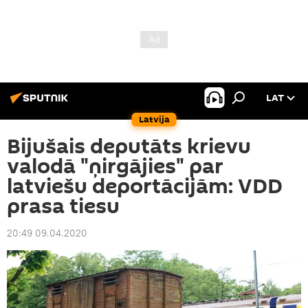
LAT
Latvija
Bijušais deputāts krievu
valodā "ņirgājies" par
latviešu deportācijām: VDD
prasa tiesu
20:49 09.04.2020