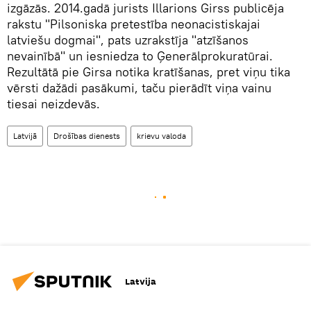
izgāzās. 2014.gadā jurists Illarions Girss publicēja
rakstu "Pilsoniska pretestība neonacistiskajai
latviešu dogmai", pats uzrakstīja "atzīšanos
nevainībā" un iesniedza to Ģenerālprokuratūrai.
Rezultātā pie Girsa notika kratīšanas, pret viņu tika
vērsti dažādi pasākumi, taču pierādīt viņa vainu
tiesai neizdevās.
Latvijā
Drošības dienests
krievu valoda
Latvija