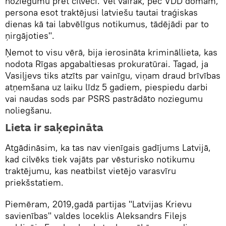
noziegumu pret cilvēci. Vēl vairāk, pēc VDD domām,
persona esot traktējusi latviešu tautai traģiskas
dienas kā tai labvēlīgus notikumus, tādējādi par to
ņirgājoties".
Ņemot to visu vērā, bija ierosināta krimināllieta, kas
nodota Rīgas apgabaltiesas prokuratūrai. Tagad, ja
Vasiļjevs tiks atzīts par vainīgu, viņam draud brīvības
atņemšana uz laiku līdz 5 gadiem, piespiedu darbi
vai naudas sods par PSRS pastrādāto noziegumu
noliegšanu.
Lieta ir saķepināta
Atgādināsim, ka tas nav vienīgais gadījums Latvijā,
kad cilvēks tiek vajāts par vēsturisko notikumu
traktējumu, kas neatbilst vietējo varasvīru
priekšstatiem.
Piemēram, 2019,gadā partijas "Latvijas Krievu
savienības" valdes loceklis Aleksandrs Filejs