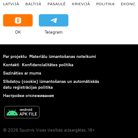
LATVIJĀ
BALTIJĀ
PASAULĒ
KRIEVIJĀ
POLITIKA
EKONOM
OK
Telegram
Par projektu
Materiālu izmantošanas noteikumi
Kontakti
Konfidencialitātes politika
Sazināties ar mums
Sīkdatņu (cookie) izmantošanas un automātiskās
datu reģistrācijas politika
Настройки отслеживания
© 2026 Sputnik Visas tiesības aizsargātas. 18+