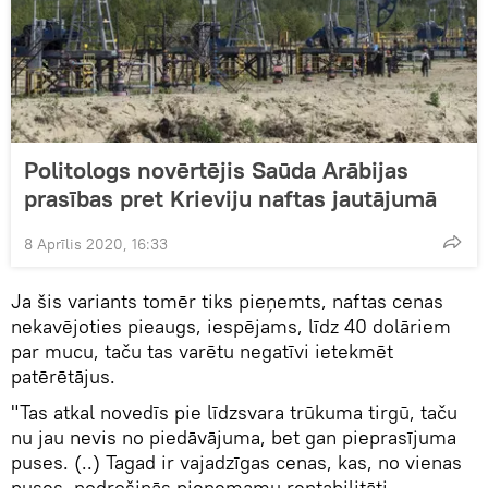
Politologs novērtējis Saūda Arābijas
prasības pret Krieviju naftas jautājumā
8 Aprīlis 2020, 16:33
Ja šis variants tomēr tiks pieņemts, naftas cenas
nekavējoties pieaugs, iespējams, līdz 40 dolāriem
par mucu, taču tas varētu negatīvi ietekmēt
patērētājus.
"Tas atkal novedīs pie līdzsvara trūkuma tirgū, taču
nu jau nevis no piedāvājuma, bet gan pieprasījuma
puses. (..) Tagad ir vajadzīgas cenas, kas, no vienas
puses, nodrošinās pieņemamu rentabilitāti