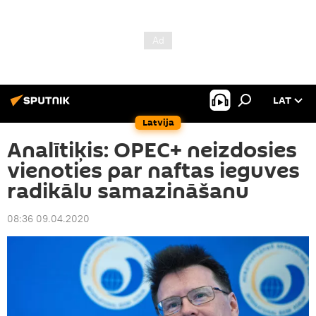
LAT
Latvija
Analītiķis: OPEC+ neizdosies
vienoties par naftas ieguves
radikālu samazināšanu
08:36 09.04.2020