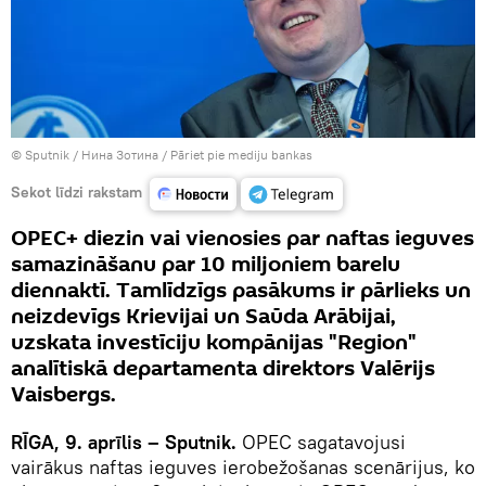
© Sputnik / Нина Зотина
/
Pāriet pie mediju bankas
Sekot līdzi rakstam
OPEC+ diezin vai vienosies par naftas ieguves
samazināšanu par 10 miljoniem barelu
diennaktī. Tamlīdzīgs pasākums ir pārlieks un
neizdevīgs Krievijai un Saūda Arābijai,
uzskata investīciju kompānijas "Region"
analītiskā departamenta direktors Valērijs
Vaisbergs.
RĪGA, 9. aprīlis – Sputnik.
OPEC sagatavojusi
vairākus naftas ieguves ierobežošanas scenārijus, ko