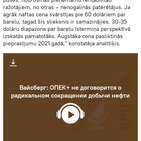
ražotājiem, no otras – nenogalinās patērētājus. Ja
agrāk naftas cena svārstījas pie 60 dolāriem par
barelu, tagad šis slieksnis ir samazinājies. 30-35
dolāru diapazons par barelu īstermiņa perspektīvā
izskatās pamatotāks. Augstāka cena pasliktinās
pieprasījumu 2021.gadā," konstatēja analītiķis.
Вайсберг: ОПЕК+ не договорится о
радикальном сокращении добычи нефти