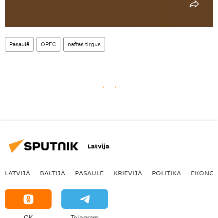
Pasaulē
OPEC
naftas tirgus
Latvija
LATVIJĀ
BALTIJĀ
PASAULĒ
KRIEVIJĀ
POLITIKA
EKONOM
OK
Telegram