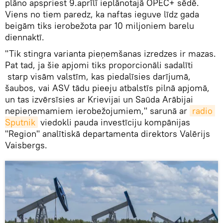
plāno apspriest 9.aprīlī ieplānotajā OPEC+ sēdē.
Viens no tiem paredz, ka naftas ieguve līdz gada
beigām tiks ierobežota par 10 miljoniem barelu
diennaktī.
"Tik stingra varianta pieņemšanas izredzes ir mazas.
Pat tad, ja šie apjomi tiks proporcionāli sadalīti
starp visām valstīm, kas piedalīsies darījumā,
šaubos, vai ASV tādu pieeju atbalstīs pilnā apjomā,
un tas izvērsīsies ar Krievijai un Saūda Arābijai
nepieņemamiem ierobežojumiem," sarunā ar
radio 
Sputnik
viedokli pauda
investīciju kompānijas
"Region" analītiskā departamenta direktors Valērijs
Vaisbergs.