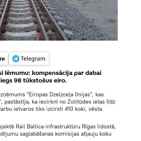
si lēmumu: kompensācija par dabai
iegs 98 tūkstošus eiro.
zņēmums "Eiropas Dzelzceļa līnijas", kas
, pastāstīja, ka iecirknī no Zolitūdes ielas līdz
arbu ietvaros tiks izcirsti 410 koki, vēsta
ktē Rail Baltica infrastruktūru Rīgas lidostā,
ījumu saglabāšanas komisijas atļauju koku