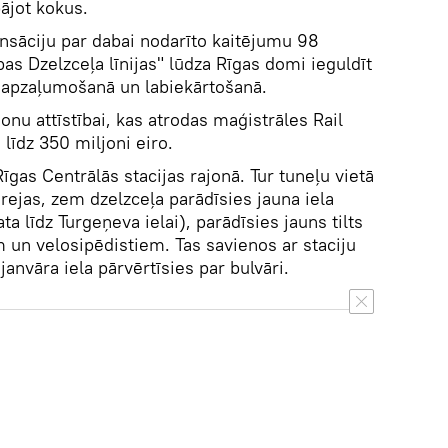
bājot kokus.
nsāciju par dabai nodarīto kaitējumu 98
as Dzelzceļa līnijas" lūdza Rīgas domi ieguldīt
s apzaļumošanā un labiekārtošanā.
jonu attīstībai, kas atrodas maģistrāles Rail
 līdz 350 miljoni eiro.
īgas Centrālās stacijas rajonā. Tur tuneļu vietā
rejas, zem dzelzceļa parādīsies jauna iela
ata līdz Turgeņeva ielai), parādīsies jauns tilts
 un velosipēdistiem. Tas savienos ar staciju
.janvāra iela pārvērtīsies par bulvāri.