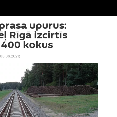
 prasa upurus:
 Rīgā izcirtīs
 400 kokus
 06.06.2021
)