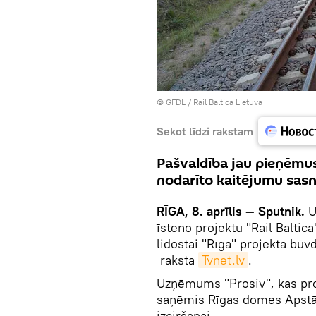
©
GFDL
/
Rail Baltica Lietuva
Sekot līdzi rakstam
Pašvaldība jau pieņēmu
nodarīto kaitējumu sasn
RĪGA, 8. aprīlis — Sputnik.
U
īsteno projektu "Rail Baltica"
lidostai "Rīga" projekta būvd
raksta
Tvnet.lv
.
Uzņēmums "Prosiv", kas proje
saņēmis Rīgas domes Apstād
izciršanai.