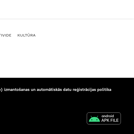
IVIDE
KULTŪRA
) izmantošanas un automātiskās datu reģistrācijas politika