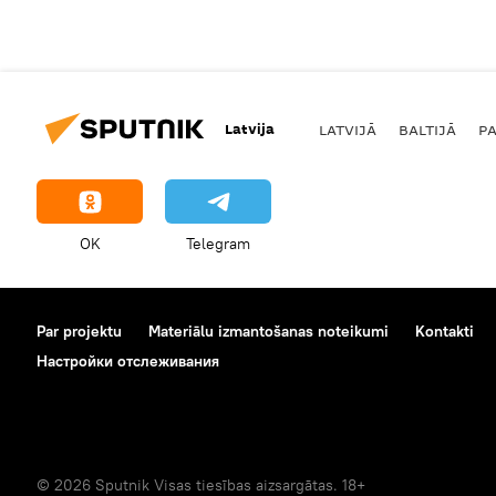
Latvija
LATVIJĀ
BALTIJĀ
P
OK
Telegram
Par projektu
Materiālu izmantošanas noteikumi
Kontakti
Настройки отслеживания
© 2026 Sputnik Visas tiesības aizsargātas. 18+