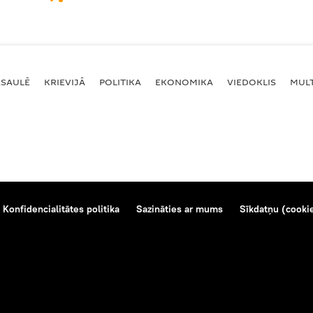
ASAULĒ
KRIEVIJĀ
POLITIKA
EKONOMIKA
VIEDOKLIS
MULT
Konfidencialitātes politika
Sazināties ar mums
Sīkdatņu (cookie