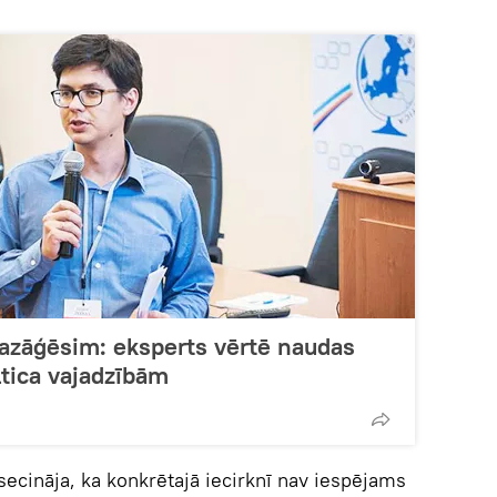
sazāģēsim: eksperts vērtē naudas
ltica vajadzībām
 secināja, ka konkrētajā iecirknī nav iespējams