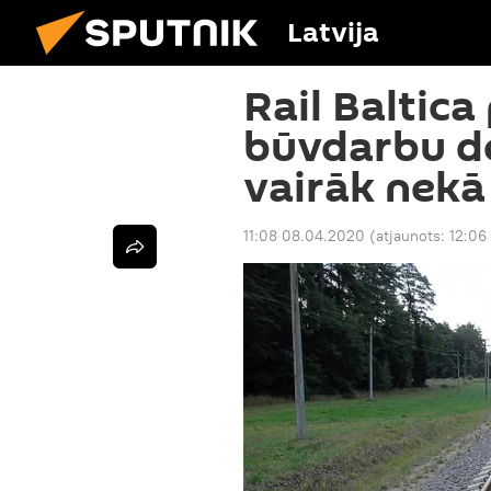
Latvija
Rail Baltica
būvdarbu dēļ
vairāk nekā
11:08 08.04.2020
(atjaunots:
12:06