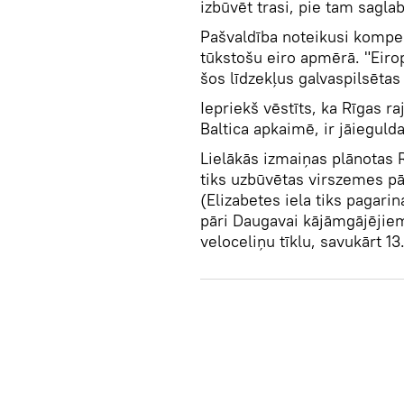
izbūvēt trasi, pie tam sagla
Pašvaldība noteikusi kompe
tūkstošu eiro apmērā. "Eirop
šos līdzekļus galvaspilsēta
Iepriekš vēstīts, ka Rīgas ra
Baltica apkaimē, ir jāiegulda
Lielākās izmaiņas plānotas R
tiks uzbūvētas virszemes pā
(Elizabetes iela tiks pagarin
pāri Daugavai kājāmgājējiem
veloceliņu tīklu, savukārt 13