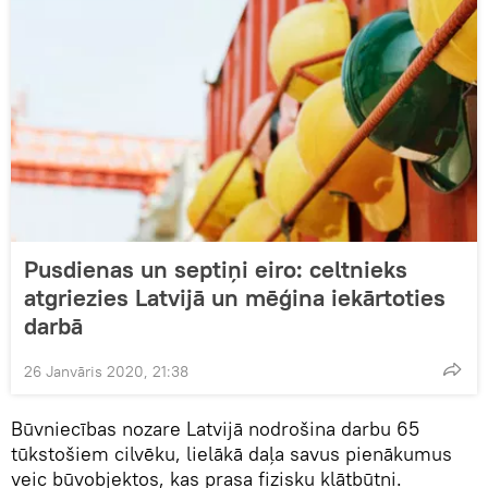
Pusdienas un septiņi eiro: celtnieks
atgriezies Latvijā un mēģina iekārtoties
darbā
26 Janvāris 2020, 21:38
Būvniecības nozare Latvijā nodrošina darbu 65
tūkstošiem cilvēku, lielākā daļa savus pienākumus
veic būvobjektos, kas prasa fizisku klātbūtni.