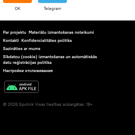
OK
Telegram
Par projektu
Materiālu izmantošanas noteikumi
Kontakti
Konfidencialitātes politika
Sazināties ar mums
Sīkdatņu (cookie) izmantošanas un automātiskās
datu reģistrācijas politika
Настройки отслеживания
© 2026 Sputnik Visas tiesības aizsargātas. 18+