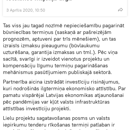
3 Aprīlis 2020, 10:50
Tas viss jau tagad nozīmē nepieciešamību pagarināt
būvniecības termiņus (saskaņā ar pašreizējām
prognozēm, aptuveni par trīs mēnešiem), un tas
izraisīs izmaksu pieaugumu (būvlaukumu
uzturēšana, garantija izmaksas un tml.). Pēc viņa
sacītā, svarīgi ir izveidot vienotus projektu un
kompensāciju līgumu termiņu pagarināšanas
mehānismus pasūtījumiem publiskajā sektorā.
Partnerība aicina izstrādāt investīciju risinājumus,
kuri nodrošinās ilgtermiņa ekonomisko attīstību. Par
pamatu vispārējai Latvijas ekonomikas atjaunošanai
pēc pandēmijas var kļūt valsts infrastruktūras
attīstības investīciju projekti.
Lielu projektu sagatavošanas posms un valsts
iepirkumu tenderu rīkošanas termiņi patlaban ir