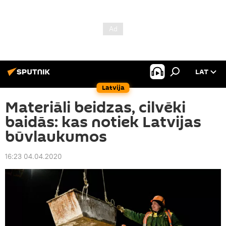
LAT
Latvija
Materiāli beidzas, cilvēki
baidās: kas notiek Latvijas
būvlaukumos
16:23 04.04.2020