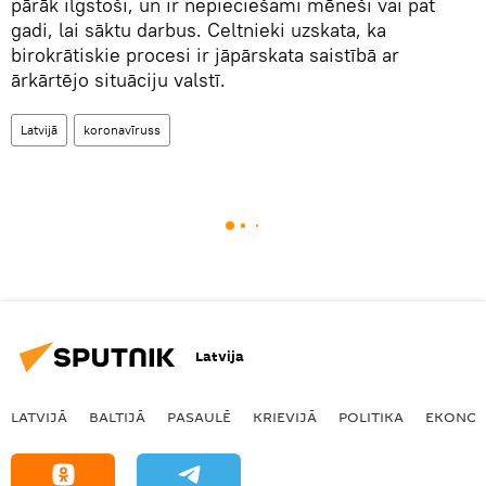
pārāk ilgstoši, un ir nepieciešami mēneši vai pat
gadi, lai sāktu darbus. Celtnieki uzskata, ka
birokrātiskie procesi ir jāpārskata saistībā ar
ārkārtējo situāciju valstī.
Latvijā
koronavīruss
Latvija
LATVIJĀ
BALTIJĀ
PASAULĒ
KRIEVIJĀ
POLITIKA
EKONOM