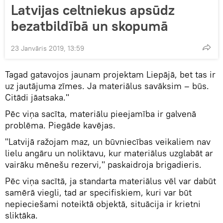
Latvijas celtniekus apsūdz
bezatbildībā un skopumā
23 Janvāris 2019, 13:59
Tagad gatavojos jaunam projektam Liepājā, bet tas ir
uz jautājuma zīmes. Ja materiālus savāksim – būs.
Citādi jāatsaka."
Pēc viņa sacīta, materiālu pieejamība ir galvenā
problēma. Piegāde kavējas.
"Latvijā ražojam maz, un būvniecības veikaliem nav
lielu angāru un noliktavu, kur materiālus uzglabāt ar
vairāku mēnešu rezervi," paskaidroja brigadieris.
Pēc viņa sacītā, ja standarta materiālus vēl var dabūt
samērā viegli, tad ar specifiskiem, kuri var būt
nepieciešami noteiktā objektā, situācija ir krietni
sliktāka.