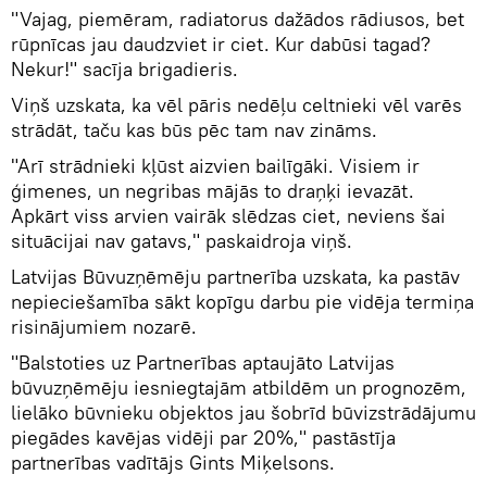
"Vajag, piemēram, radiatorus dažādos rādiusos, bet
rūpnīcas jau daudzviet ir ciet. Kur dabūsi tagad?
Nekur!" sacīja brigadieris.
Viņš uzskata, ka vēl pāris nedēļu celtnieki vēl varēs
strādāt, taču kas būs pēc tam nav zināms.
"Arī strādnieki kļūst aizvien bailīgāki. Visiem ir
ģimenes, un negribas mājās to draņķi ievazāt.
Apkārt viss arvien vairāk slēdzas ciet, neviens šai
situācijai nav gatavs," paskaidroja viņš.
Latvijas Būvuzņēmēju partnerība uzskata, ka pastāv
nepieciešamība sākt kopīgu darbu pie vidēja termiņa
risinājumiem nozarē.
"Balstoties uz Partnerības aptaujāto Latvijas
būvuzņēmēju iesniegtajām atbildēm un prognozēm,
lielāko būvnieku objektos jau šobrīd būvizstrādājumu
piegādes kavējas vidēji par 20%," pastāstīja
partnerības vadītājs Gints Miķelsons.