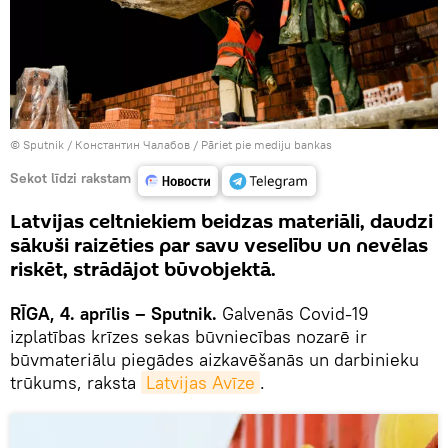
© Sputnik / Константин Чалабов
/
Pāriet pie mediju bankas
Sekot līdzi rakstam
Latvijas celtniekiem beidzas materiāli, daudzi
sākuši raizēties par savu veselību un nevēlas
riskēt, strādājot būvobjektā.
RĪGA, 4. aprīlis – Sputnik.
Galvenās Covid-19
izplatības krīzes sekas būvniecības nozarē ir
būvmateriālu piegādes aizkavēšanās un darbinieku
trūkums, raksta
Latvijas Avīze
.