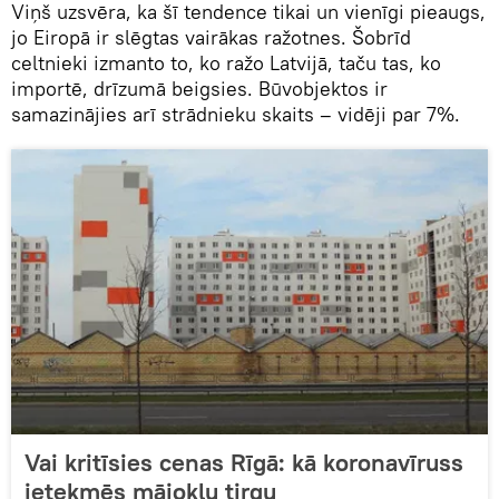
Viņš uzsvēra, ka šī tendence tikai un vienīgi pieaugs,
jo Eiropā ir slēgtas vairākas ražotnes. Šobrīd
celtnieki izmanto to, ko ražo Latvijā, taču tas, ko
importē, drīzumā beigsies. Būvobjektos ir
samazinājies arī strādnieku skaits – vidēji par 7%.
Vai kritīsies cenas Rīgā: kā koronavīruss
ietekmēs mājokļu tirgu