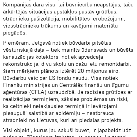
Kompānijas dara visu, lai būvniecība neapstājas, taču
ārkārtējās situācijas apstākļos pastāv grūtības:
strādnieku pašizolācija, mobilitātes ierobežojumi,
viesstrādnieku trūkums un kavējumi materiālu
piegādēs.
Piemēram, Jelgavā notiek būvdarbi pilsētas
vēsturiskajā daļa – tiek mainīts ūdensvads un būvēts
kanalizācijas kolektors, notiek apvedceļa
rekonstrukcija, divu skolu un dažu ielu remontdarbi,
šiem mērķiem plānots iztērēt 20 miljonus eiro.
Būvdarbu veic par ES fondu naudu. Viss notiek
Finanšu ministrijas un Centrālās finanšu un līgumu
aģentūras (CFLA) uzraudzībā. Ja radīsies grūtības ar
realizācijas termiņiem, sāksies problēmas un riski,
ka celtnieki neiekļausies termiņā ir ievērojami
pieauguši saistībā ar epidēmiju – neatbrauca
strādnieki no Lietuvas, kuri arī piedalās projektā.
Visi objekti, kurus jau sākuši būvēt, ir jāpabeidz līdz