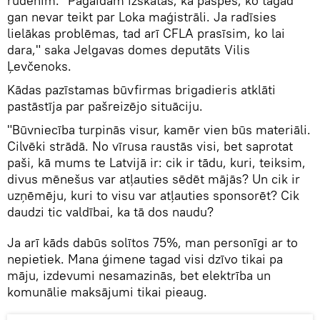
rudenim. "Pagaidām izskatās, ka paspēs, ko tagad
gan nevar teikt par Loka maģistrāli. Ja radīsies
lielākas problēmas, tad arī CFLA prasīsim, ko lai
dara," saka Jelgavas domes deputāts Vilis
Ļevčenoks.
Kādas pazīstamas būvfirmas brigadieris atklāti
pastāstīja par pašreizējo situāciju.
"Būvniecība turpinās visur, kamēr vien būs materiāli.
Cilvēki strādā. No vīrusa raustās visi, bet saprotat
paši, kā mums te Latvijā ir: cik ir tādu, kuri, teiksim,
divus mēnešus var atļauties sēdēt mājās? Un cik ir
uzņēmēju, kuri to visu var atļauties sponsorēt? Cik
daudzi tic valdībai, ka tā dos naudu?
Ja arī kāds dabūs solītos 75%, man personīgi ar to
nepietiek. Mana ģimene tagad visi dzīvo tikai pa
māju, izdevumi nesamazinās, bet elektrība un
komunālie maksājumi tikai pieaug.