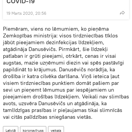
COVID-19
19 Marts 2020, 20:56
Piemēram, viens no lēmumiem, ko pieņēma
Zemkopības ministrija: visos tirdzniecības tīklos
jābūt pieejamiem dezinfekcijas līdzekļiem,
atgādināja Danusēvičs. Pirmkārt, šie līdzekļi
patlaban ir grūti pieejami, otrkārt, cenas ir visai
augstas, mazie uzņēmumi diezin vai spēs pastāvīgi
papildināt to krājumus. Danusēvičs norādīja, ka
drošība ir katra cilvēka darīšana. Viņš ieteica ļaut
visiem tirdzniecības punktiem domāt pašiem par
sevi un pieņemt lēmumus par iespējamiem un
pieejamiem drošības līdzekļiem. Veikali nav slimības
avots, uzsvēra Danusēvičs un atgādināja, ka
tamlīdzīgas prasības ir pieļaujamas tikai slimnīcās
vai citās palīdzības sniegšanas vietās.
Latvijā
koronavīruss
veikals