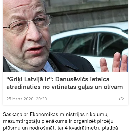
"Griķi Latvijā ir": Danusēvičs ieteica
atradināties no vītinātas gaļas un olīvām
25 Marts 2020, 20:20
Saskaņā ar Ekonomikas ministrijas rīkojumu,
mazumtirgotāju pienākums ir organizēt pircēju
plūsmu un nodrošināt, lai 4 kvadrātmetru platībā