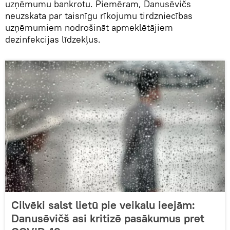
uzņēmumu bankrotu. Piemēram, Danusēvičs
neuzskata par taisnīgu rīkojumu tirdzniecības
uzņēmumiem nodrošināt apmeklētājiem
dezinfekcijas līdzekļus.
Cilvēki salst lietū pie veikalu ieejām:
Danusēvičš asi kritizē pasākumus pret