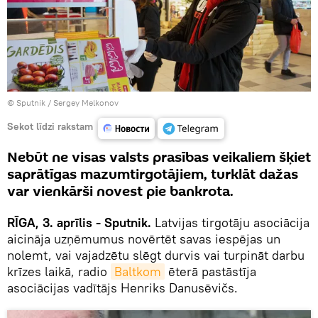
© Sputnik / Sergey Melkonov
Sekot līdzi rakstam
Nebūt ne visas valsts prasības veikaliem šķiet
saprātīgas mazumtirgotājiem, turklāt dažas
var vienkārši novest pie bankrota.
RĪGA, 3. aprīlis - Sputnik.
Latvijas tirgotāju asociācija
aicināja uzņēmumus novērtēt savas iespējas un
nolemt, vai vajadzētu slēgt durvis vai turpināt darbu
krīzes laikā, radio
Baltkom
ēterā pastāstīja
asociācijas vadītājs Henriks Danusēvičs.