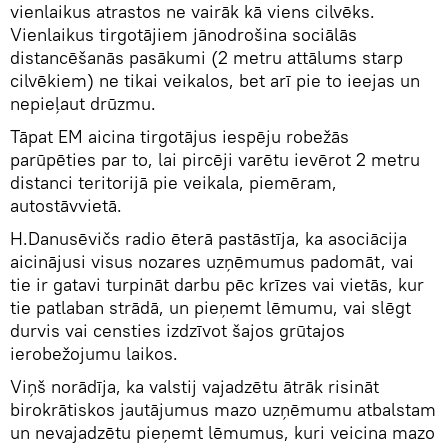
vienlaikus atrastos ne vairāk kā viens cilvēks.
Vienlaikus tirgotājiem jānodrošina sociālās
distancēšanās pasākumi (2 metru attālums starp
cilvēkiem) ne tikai veikalos, bet arī pie to ieejas un
nepieļaut drūzmu.
Tāpat EM aicina tirgotājus iespēju robežās
parūpēties par to, lai pircēji varētu ievērot 2 metru
distanci teritorijā pie veikala, piemēram,
autostāvvietā.
H.Danusēvičs radio ēterā pastāstīja, ka asociācija
aicinājusi visus nozares uzņēmumus padomāt, vai
tie ir gatavi turpināt darbu pēc krīzes vai vietās, kur
tie patlaban strādā, un pieņemt lēmumu, vai slēgt
durvis vai censties izdzīvot šajos grūtajos
ierobežojumu laikos.
Viņš norādīja, ka valstij vajadzētu ātrāk risināt
birokrātiskos jautājumus mazo uzņēmumu atbalstam
un nevajadzētu pieņemt lēmumus, kuri veicina mazo