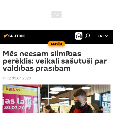
LAT
Latvija
Mēs neesam slimības
perēklis: veikali sašutuši par
valdības prasībām
14:42 03.04.2020