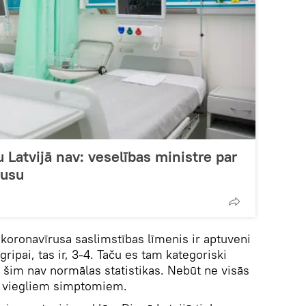
 Latvijā nav: veselības ministre par
rusu
a koronavīrusa saslimstības līmenis ir aptuveni
ripai, tas ir, 3-4. Taču es tam kategoriski
z šim nav normālas statistikas. Nebūt ne visās
ar viegliem simptomiem.