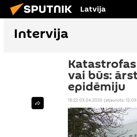
Latvija
Intervija
Katastrofas
vai būs: ār
epidēmiju
19:22 03.04.2020
(atjaunots:
12:03