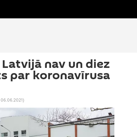
 Latvijā nav un diez
sts par koronavīrusa
 06.06.2021
)