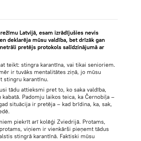
režīmu Latvijā, esam izrādījušies nevis
sen deklarēja mūsu valdība, bet drīzāk gan
metrāli pretējs protokols salīdzinājumā ar
at teikt: stingra karantīna, vai tikai senioriem.
mēr ir tuvāks mentalitātes ziņā, jo mūsu
t stingru karantīnu.
usi tādu attieksmi pret to, ko saka valdība,
u kabatā. Padomju laikos teica, ka Černobiļa –
d situācija ir pretēja – kad brīdina, ka, sak,
edē.
em piekrīt arī kolēģi Zviedrijā. Protams,
 protams, viņiem ir vienkārši pieņemt tādus
lstis stingrā karantīnā. Faktiski mūsu