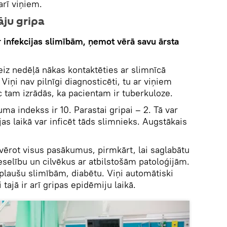
arī viņiem.
āju gripa
r infekcijas slimībām, ņemot vērā savu ārsta
reiz nedēļā nākas kontaktēties ar slimnīcā
iņi nav pilnīgi diagnosticēti, tu ar viņiem
c tam izrādās, ka pacientam ir tuberkuloze.
uma indekss ir 10. Parastai gripai – 2. Tā var
jas laikā var inficēt tāds slimnieks. Augstākais
evērot visus pasākumus, pirmkārt, lai saglabātu
selību un cilvēkus ar atbilstošām patoloģijām.
 plaušu slimībām, diabētu. Viņi automātiski
 tajā ir arī gripas epidēmiju laikā.