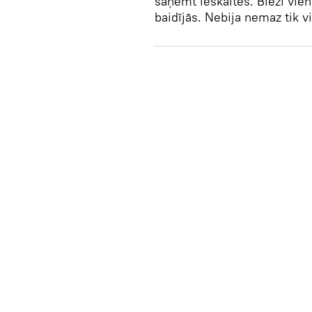
saņemt ieskaites. Bieži vie
baidījās. Nebija nemaz tik v