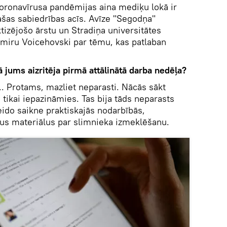
oronavīrusa pandēmijas aina mediķu lokā ir
lašas sabiedrības acīs. Avīze "Segodņa"
ktizējošo ārstu un Stradiņa universitātes
imiru Voicehovski par tēmu, kas patlaban
 jums aizritēja pirmā attālinātā darba nedēļa?
... Protams, mazliet neparasti. Nācās sākt
tikai iepazināmies. Tas bija tāds neparasts
ido saikne praktiskajās nodarbībās,
s materiālus par slimnieka izmeklēšanu.