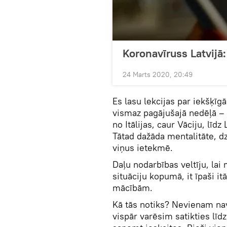
Koronavīruss Latvijā:
24 Marts 2020, 20:49
Es lasu lekcijas par iekšķīg
vismaz pagājušajā nedēļā – 
no Itālijas, caur Vāciju, līdz
Tātad dažāda mentalitāte, dz
viņus ietekmē.
Daļu nodarbības veltīju, lai
situāciju kopumā, it īpaši i
mācībām.
Kā tās notiks? Nevienam nav
vispār varēsim satikties lī