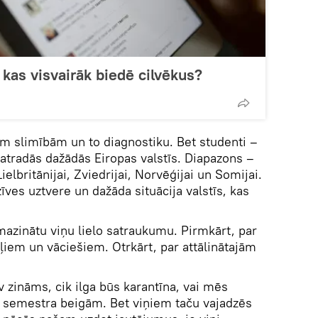
 kas visvairāk biedē cilvēkus?
ām slimībām un to diagnostiku. Bet studenti –
atradās dažādās Eiropas valstīs. Diapazons –
 Lielbritānijai, Zviedrijai, Norvēģijai un Somijai.
īves uztvere un dažāda situācija valstīs, kas
 mazinātu viņu lielo satraukumu. Pirmkārt, par
tāļiem un vāciešiem. Otrkārt, par attālinātajām
 zināms, cik ilga būs karantīna, vai mēs
dz semestra beigām. Bet viņiem taču vajadzēs