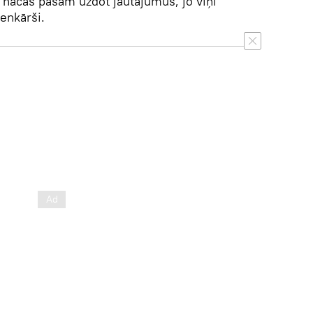
n nācās pašam uzdot jautājumus, jo viņi
ienkārši.