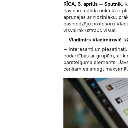
RĪGA, 3. aprīlis — Sputnik.
K
pavisam citāda nekā tā ir p
aprunājās ar rīdzinieku, pra
pasniedzēju profesoru Vlad
visvairāk uztrauc visus.
— Vladimirs Vladimirovič, kā
— Interesanti un piesātināti
nodarbības ar grupām, ar ko 
pārsteiguma elements. Jāve
cenšamies sniegt maksimālu