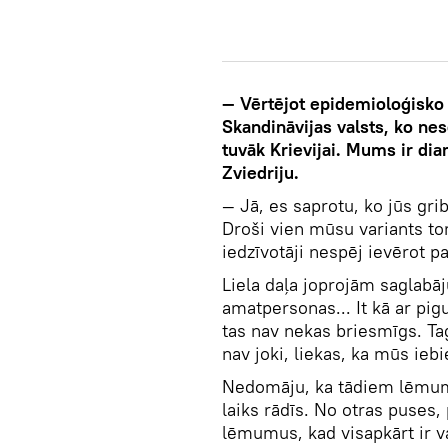
— Vērtējot epidemioloģisko 
Skandināvijas valsts, ko ne
tuvāk Krievijai. Mums ir dia
Zviedriju.
— Jā, es saprotu, ko jūs grib
Droši vien mūsu variants to
iedzīvotāji nespēj ievērot pa
Liela daļa joprojām saglabāj
amatpersonas... It kā ar pig
tas nav nekas briesmīgs. Taga
nav joki, liekas, ka mūs iebi
Nedomāju, ka tādiem lēmumi
laiks rādīs. No otras puses,
lēmumus, kad visapkārt ir va