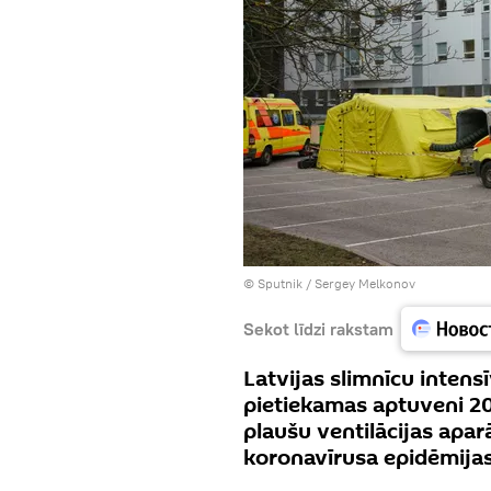
© Sputnik / Sergey Melkonov
Sekot līdzi rakstam
Latvijas slimnīcu intensī
pietiekamas aptuveni 20
plaušu ventilācijas apar
koronavīrusa epidēmijas 