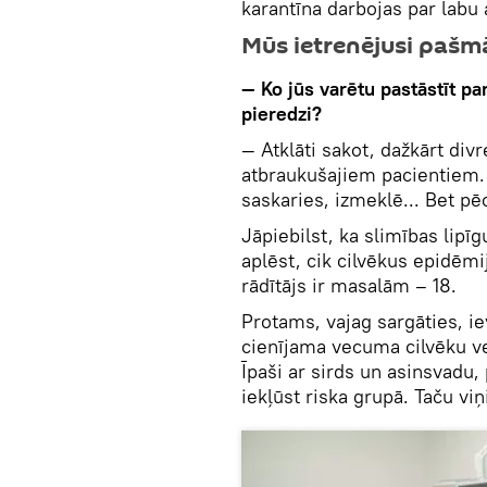
karantīna darbojas par labu 
Mūs ietrenējusi pašm
— Ko jūs varētu pastāstīt pa
pieredzi?
— Atklāti sakot, dažkārt div
atbraukušajiem pacientiem. V
saskaries, izmeklē... Bet pē
Jāpiebilst, ka slimības lipīg
aplēst, cik cilvēkus epidēmi
rādītājs ir masalām – 18.
Protams, vajag sargāties, i
cienījama vecuma cilvēku ve
Īpaši ar sirds un asinsvadu,
iekļūst riska grupā. Taču viņi