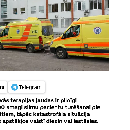
vās terapijas jaudas ir pilnīgi
0 smagi slimu pacientu turēšanai pie
ātiem, tāpēc katastrofāla situācija
apstākļos valstī diezin vai iestāsies.