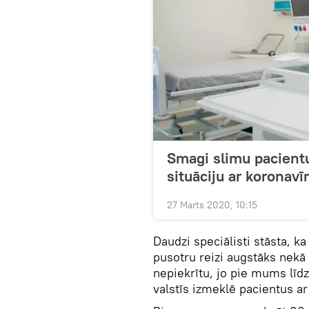
Smagi slimu pacientu
situāciju ar koronavī
27 Marts 2020, 10:15
Daudzi speciālisti stāsta, k
pusotru reizi augstāks nekā g
nepiekrītu, jo pie mums līd
valstīs izmeklē pacientus 