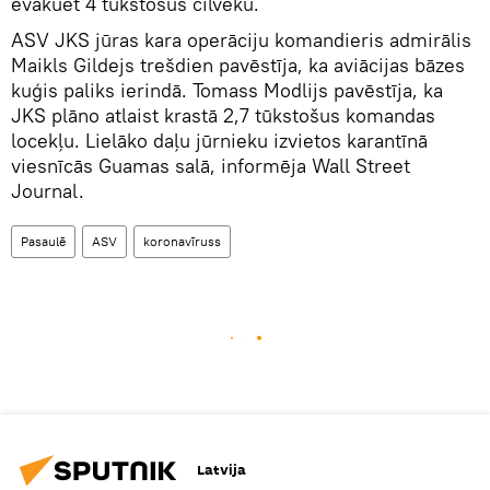
evakuēt 4 tūkstošus cilvēku.
ASV JKS jūras kara operāciju komandieris admirālis
Maikls Gildejs trešdien pavēstīja, ka aviācijas bāzes
kuģis paliks ierindā. Tomass Modlijs pavēstīja, ka
JKS plāno atlaist krastā 2,7 tūkstošus komandas
locekļu. Lielāko daļu jūrnieku izvietos karantīnā
viesnīcās Guamas salā, informēja Wall Street
Journal.
Pasaulē
ASV
koronavīruss
Latvija