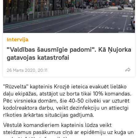
Intervija
"Valdības šausmīgie padomi". Kā Ņujorka
gatavojas katastrofai
26 Marts 2020, 20:11
"Rūzvelta" kapteinis Krozjē ieteica evakuēt lielāko
daļu ekipāžas, atstājot uz borta tikai 10% komandas.
Pēc virsnieka domām, šie 40-50 cilvēki var uzturēt
kodolreaktora darbu, veikt dezinfekciju un attiecīgi
rīkoties ārkārtas situācijas gadījumā.
Vēstulē komandieriem kapteinis lūdza veikt
steidzamus pasākumus cīņā ar epidēmiju uz kuģa un