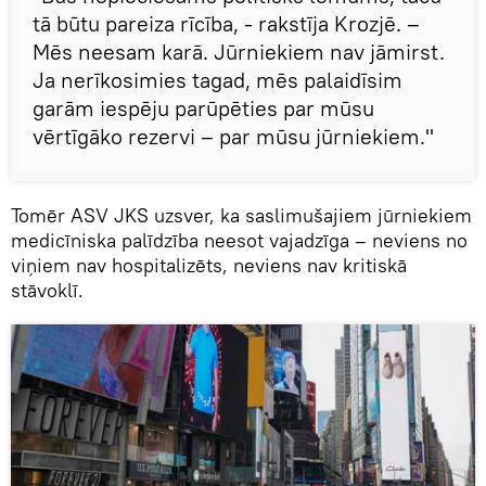
tā būtu pareiza rīcība, - rakstīja Krozjē. –
Mēs neesam karā. Jūrniekiem nav jāmirst.
Ja nerīkosimies tagad, mēs palaidīsim
garām iespēju parūpēties par mūsu
vērtīgāko rezervi – par mūsu jūrniekiem."
Tomēr ASV JKS uzsver, ka saslimušajiem jūrniekiem
medicīniska palīdzība neesot vajadzīga – neviens no
viņiem nav hospitalizēts, neviens nav kritiskā
stāvoklī.