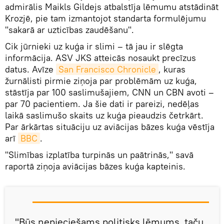
admirālis Maikls Gildejs atbalstīja lēmumu atstādināt
Krozjē, pie tam izmantojot standarta formulējumu
"sakarā ar uzticības zaudēšanu".
Cik jūrnieki uz kuģa ir slimi – tā jau ir slēgta
informācija. ASV JKS atteicās nosaukt precīzus
datus. Avīze
San Francisco Chronicle
, kuras
žurnālisti pirmie ziņoja par problēmām uz kuģa,
stāstīja par 100 saslimušajiem, CNN un CBN avoti –
par 70 pacientiem. Ja šie dati ir pareizi, nedēļas
laikā saslimušo skaits uz kuģa pieaudzis četrkārt.
Par ārkārtas situāciju uz aviācijas bāzes kuģa vēstīja
arī
BBC
.
"Slimības izplatība turpinās un paātrinās," savā
raportā ziņoja aviācijas bāzes kuģa kapteinis.
"Būs nepieciešams politisks lēmums, taču