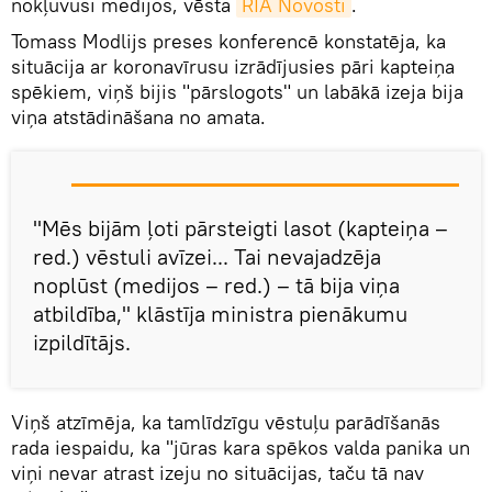
nokļuvusi medijos, vēsta
RIA Novosti
.
Tomass Modlijs preses konferencē konstatēja, ka
situācija ar koronavīrusu izrādījusies pāri kapteiņa
spēkiem, viņš bijis "pārslogots" un labākā izeja bija
viņa atstādināšana no amata.
"Mēs bijām ļoti pārsteigti lasot (kapteiņa –
red.) vēstuli avīzei... Tai nevajadzēja
noplūst (medijos – red.) – tā bija viņa
atbildība," klāstīja ministra pienākumu
izpildītājs.
Viņš atzīmēja, ka tamlīdzīgu vēstuļu parādīšanās
rada iespaidu, ka "jūras kara spēkos valda panika un
viņi nevar atrast izeju no situācijas, taču tā nav