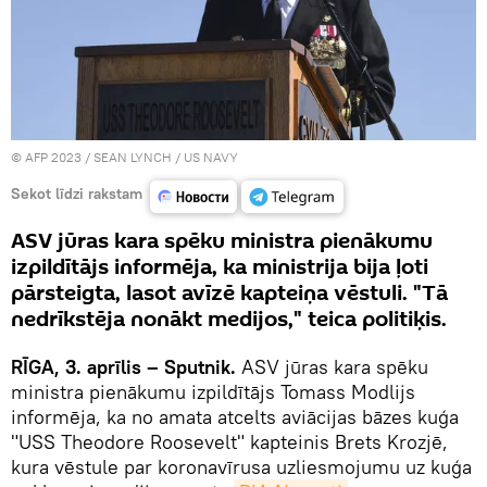
© AFP 2023 / SEAN LYNCH / US NAVY
Sekot līdzi rakstam
ASV jūras kara spēku ministra pienākumu
izpildītājs informēja, ka ministrija bija ļoti
pārsteigta, lasot avīzē kapteiņa vēstuli. "Tā
nedrīkstēja nonākt medijos," teica politiķis.
RĪGA, 3. aprīlis – Sputnik.
ASV jūras kara spēku
ministra pienākumu izpildītājs Tomass Modlijs
informēja, ka no amata atcelts aviācijas bāzes kuģa
"USS Theodore Roosevelt" kapteinis Brets Krozjē,
kura vēstule par koronavīrusa uzliesmojumu uz kuģa