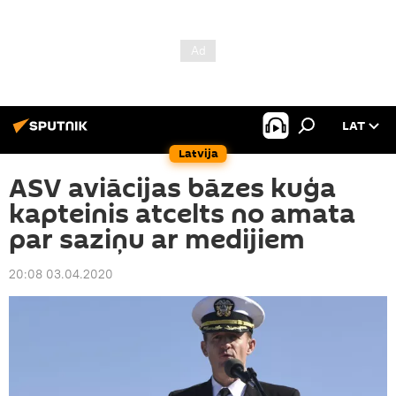
LAT
Latvija
ASV aviācijas bāzes kuģa
kapteinis atcelts no amata
par saziņu ar medijiem
20:08 03.04.2020