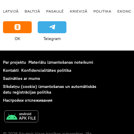
LATVIJĀ
BALTIJĀ
PASAULĒ
KRIEVIJĀ
POLITIKA
EKONOM
OK
Telegram
Par projektu
Materiālu izmantošanas noteikumi
Kontakti
Konfidencialitātes politika
Sazināties ar mums
Sīkdatņu (cookie) izmantošanas un automātiskās
datu reģistrācijas politika
Настройки отслеживания
© 2026 Sputnik Visas tiesības aizsargātas. 18+