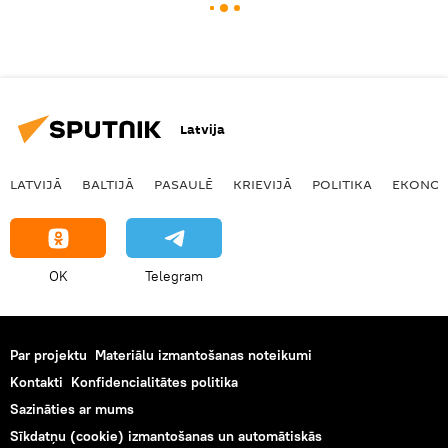
Latvija
LATVIJĀ
BALTIJĀ
PASAULĒ
KRIEVIJĀ
POLITIKA
EKONOM
OK
Telegram
Par projektu
Materiālu izmantošanas noteikumi
Kontakti
Konfidencialitātes politika
Sazināties ar mums
Sīkdatņu (cookie) izmantošanas un automātiskās