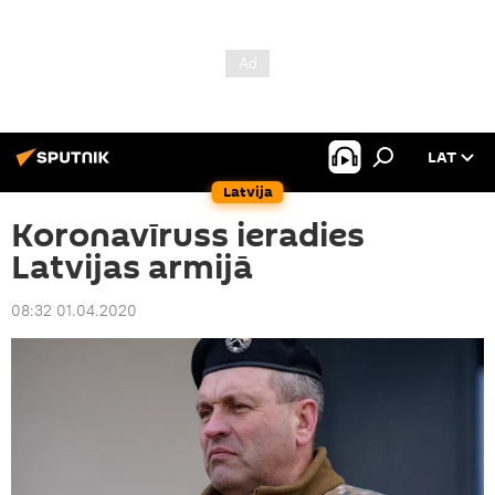
LAT
Latvija
Koronavīruss ieradies
Latvijas armijā
08:32 01.04.2020