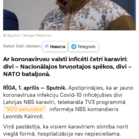
© Sputnik / Sergey Melkonov
Sekot līdzi rakstam
Ar koronavīrusu valstī inficēti četri karavīri:
divi – Nacionālajos bruņotajos spēkos, divi –
NATO bataljonā.
RĪGA, 1. aprīlis — Sputnik.
Apstiprinājies, ka ar jauno
koronavīrusa infekciju Covid-10 inficējušies divi
Latvijas NBS karavīri, telekanāla TV3 programmā
"900 sekundes"
informēja NBS komandieris
Leonīds Kalniņš.
Viņš pastāstīja, ka visiem karavīriem slimība norit
vieglā formā, hospitalizācija nav nepieciešama.