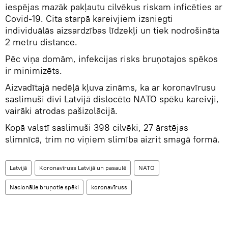
iespējas mazāk pakļautu cilvēkus riskam inficēties ar
Covid-19. Cita starpā kareivjiem izsniegti
individuālās aizsardzības līdzekļi un tiek nodrošināta
2 metru distance.
Pēc viņa domām, infekcijas risks bruņotajos spēkos
ir minimizēts.
Aizvadītajā nedēļā kļuva zināms, ka ar koronavīrusu
saslimuši divi Latvijā dislocēto NATO spēku kareivji,
vairāki atrodas pašizolācijā.
Kopā valstī saslimuši 398 cilvēki, 27 ārstējas
slimnīcā, trim no viņiem slimība aizrit smagā formā.
Latvijā
Koronavīruss Latvijā un pasaulē
NATO
Nacionālie bruņotie spēki
koronavīruss