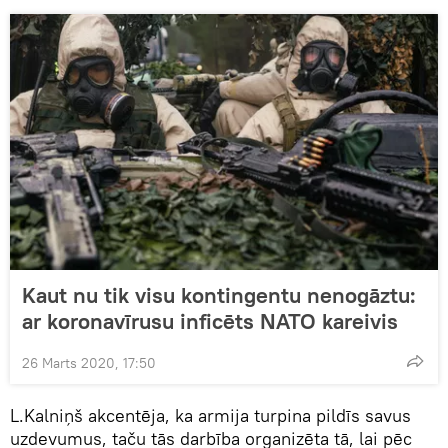
Kaut nu tik visu kontingentu nenogāztu:
ar koronavīrusu inficēts NATO kareivis
26 Marts 2020, 17:50
L.Kalniņš akcentēja, ka armija turpina pildīs savus
uzdevumus, taču tās darbība organizēta tā, lai pēc