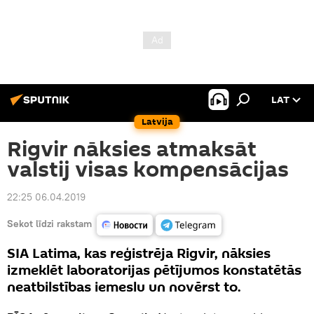
LAT
Latvija
Rigvir nāksies atmaksāt
valstij visas kompensācijas
22:25 06.04.2019
Sekot līdzi rakstam
SIA Latima, kas reģistrēja Rigvir, nāksies
izmeklēt laboratorijas pētījumos konstatētās
neatbilstības iemeslu un novērst to.