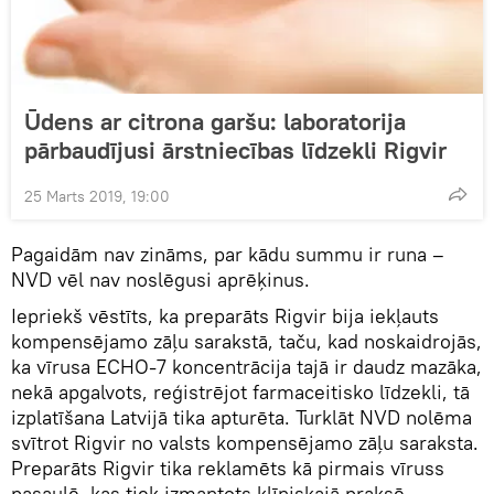
Ūdens ar citrona garšu: laboratorija
pārbaudījusi ārstniecības līdzekli Rigvir
25 Marts 2019, 19:00
Pagaidām nav zināms, par kādu summu ir runa –
NVD vēl nav noslēgusi aprēķinus.
Iepriekš vēstīts, ka preparāts Rigvir bija iekļauts
kompensējamo zāļu sarakstā, taču, kad noskaidrojās,
ka vīrusa ECHO-7 koncentrācija tajā ir daudz mazāka,
nekā apgalvots, reģistrējot farmaceitisko līdzekli, tā
izplatīšana Latvijā tika apturēta. Turklāt NVD nolēma
svītrot Rigvir no valsts kompensējamo zāļu saraksta.
Preparāts Rigvir tika reklamēts kā pirmais vīruss
pasaulē, kas tiek izmantots klīniskajā praksē