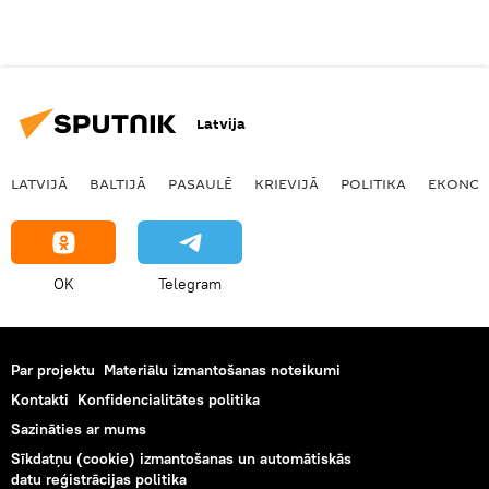
Latvija
LATVIJĀ
BALTIJĀ
PASAULĒ
KRIEVIJĀ
POLITIKA
EKONOM
OK
Telegram
Par projektu
Materiālu izmantošanas noteikumi
Kontakti
Konfidencialitātes politika
Sazināties ar mums
Sīkdatņu (cookie) izmantošanas un automātiskās
datu reģistrācijas politika