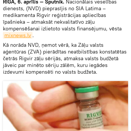
RĪGA, 6. aprīlis — Sputnik.
Nacionālais veselības
dienests, (NVD) pieprasījis no SIA Latima –
medikamenta Rigvir reģistrācijas apliecības
īpašnieka – atmaksāt nekvalitatīvo zāļu
kompensēšanai izlietoto valsts finansējumu, vēsta
mixnews.lv
.
Kā norāda NVD, ņemot vērā, ka Zāļu valsts
aģentūras (ZVA) pierādītas neatbilstības konstatētas
četrās Rigvir zāļu sērijās, atmaksa valsts budžetā
jāveic par minēto sēriju zālēm, kuru iegādes
izdevumi kompensēti no valsts budžeta.