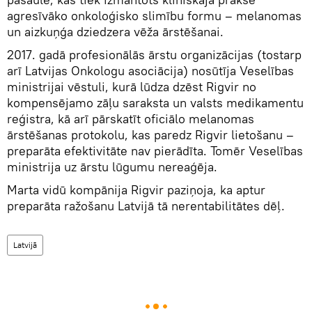
agresīvāko onkoloģisko slimību formu – melanomas
un aizkuņģa dziedzera vēža ārstēšanai.
2017. gadā profesionālās ārstu organizācijas (tostarp
arī Latvijas Onkologu asociācija) nosūtīja Veselības
ministrijai vēstuli, kurā lūdza dzēst Rigvir no
kompensējamo zāļu saraksta un valsts medikamentu
reģistra, kā arī pārskatīt oficiālo melanomas
ārstēšanas protokolu, kas paredz Rigvir lietošanu –
preparāta efektivitāte nav pierādīta. Tomēr Veselības
ministrija uz ārstu lūgumu nereaģēja.
Marta vidū kompānija Rigvir paziņoja, ka aptur
preparāta ražošanu Latvijā tā nerentabilitātes dēļ.
Latvijā