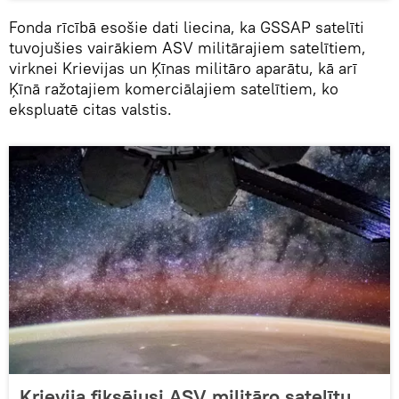
Fonda rīcībā esošie dati liecina, ka GSSAP satelīti
tuvojušies vairākiem ASV militārajiem satelītiem,
virknei Krievijas un Ķīnas militāro aparātu, kā arī
Ķīnā ražotajiem komerciālajiem satelītiem, ko
ekspluatē citas valstis.
Krievija fiksējusi ASV militāro satelītu