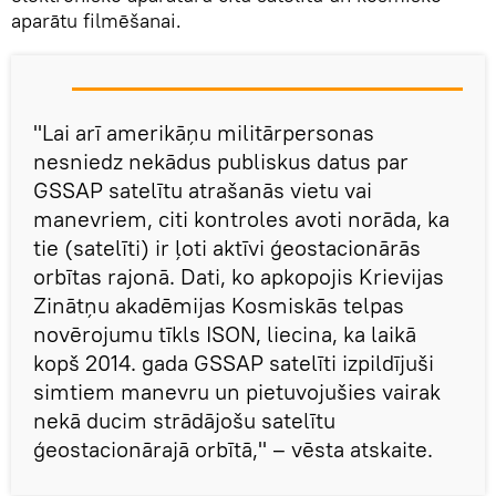
aparātu filmēšanai.
"Lai arī amerikāņu militārpersonas
nesniedz nekādus publiskus datus par
GSSAP satelītu atrašanās vietu vai
manevriem, citi kontroles avoti norāda, ka
tie (satelīti) ir ļoti aktīvi ģeostacionārās
orbītas rajonā. Dati, ko apkopojis Krievijas
Zinātņu akadēmijas Kosmiskās telpas
novērojumu tīkls ISON, liecina, ka laikā
kopš 2014. gada GSSAP satelīti izpildījuši
simtiem manevru un pietuvojušies vairak
nekā ducim strādājošu satelītu
ģeostacionārajā orbītā," – vēsta atskaite.