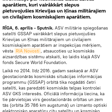
aparātiem, kuri vairākkārt slepus
pietuvojušies Krievijas un Ķīnas militārajiem
un civilajiem kosmiskajiem aparātiem.
RĪGA, 6. aprīlis - Sputnik.
ASV militārie spiegošanas
satelīti GSSAP vairākkārt slepus pietuvojušies
Krievijas un Ķīnas militārajiem un civilajiem
kosmiskajiem aparātiem ar inspekcijas mērķiem,
vēsta
RIA Novosti
, atsaucoties uz kosmiskās
aizsardzības sistēmu atskaiti, ko laidis klajā ASV
fonds Secure World Foundation.
Laikā no 2014. līdz 2016. gadam saskaņā ar ASV
ģeostacionārās kosmiskās situācijas informācijas
programmu (GSSAP) orbītā tika nogādāti četri
satelīti, kas paredzēti kosmiskās telpas kontrolei
ASV GKS interesēs. Oficiālā informācija liecina, ka
tie pārvietojas virs ģeostacionārās orbītas un zem
tās (orbīta 35 786 km augstumā) un izmanto optiski
elektronisko aparatūru citu satelītu un kosmisko