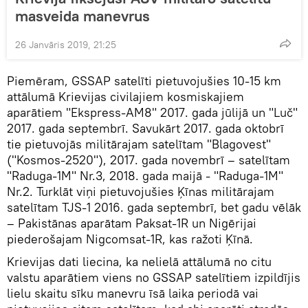
masveida manevrus
26 Janvāris 2019, 21:25
Piemēram, GSSAP satelīti pietuvojušies 10-15 km
attālumā Krievijas civilajiem kosmiskajiem
aparātiem "Ekspress-AM8" 2017. gada jūlijā un "Luč"
2017. gada septembrī. Savukārt 2017. gada oktobrī
tie pietuvojās militārajam satelītam "Blagovest"
("Kosmos-2520"), 2017. gada novembrī – satelītam
"Raduga-1M" Nr.3, 2018. gada maijā - "Raduga-1M"
Nr.2. Turklāt viņi pietuvojušies Ķīnas militārajam
satelītam TJS-1 2016. gada septembrī, bet gadu vēlāk
– Pakistānas aparātam Paksat-1R un Nigērijai
piederošajam Nigcomsat-1R, kas ražoti Ķīnā.
Krievijas dati liecina, ka nelielā attālumā no citu
valstu aparātiem viens no GSSAP satelītiem izpildījis
lielu skaitu sīku manevru īsā laika periodā vai