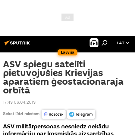
LAT
Latvija
ASV spiegu satelīti
pietuvojušies Krievijas
aparātiem ģeostacionārajā
orbītā
17:49 06.04.2019
Sekot līdzi rakstam
ASV militārpersonas nesniedz nekādu
informāciju par kosmiskās aizsardzības