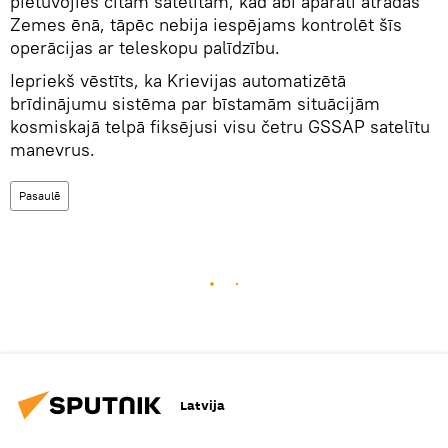
pietuvojies citam satelītam, kad abi aparāti atradās
Zemes ēnā, tāpēc nebija iespējams kontrolēt šīs
operācijas ar teleskopu palīdzību.
Iepriekš vēstīts, ka Krievijas automatizētā
brīdinājumu sistēma par bīstamām situācijām
kosmiskajā telpā fiksējusi visu četru GSSAP satelītu
manevrus.
Pasaulē
Latvija