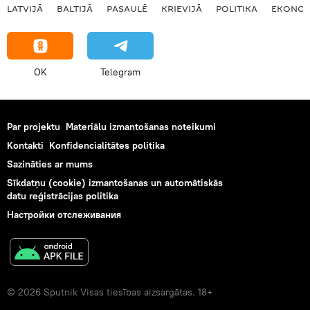
LATVIJĀ
BALTIJĀ
PASAULĒ
KRIEVIJĀ
POLITIKA
EKONOM
OK
Telegram
Par projektu
Materiālu izmantošanas noteikumi
Kontakti
Konfidencialitātes politika
Sazināties ar mums
Sīkdatņu (cookie) izmantošanas un automātiskās
datu reģistrācijas politika
Настройки отслеживания
© 2026 Sputnik Visas tiesības aizsargātas. 18+