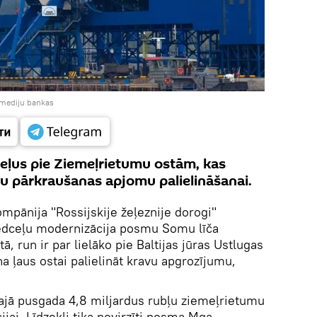
 mediju bankas
eļus pie Ziemeļrietumu ostām, kas
vu pārkraušanas apjomu palielināšanai.
mpānija "Rossijskije žeļeznije dorogi"
vedceļu modernizācija posmu Somu līča
, run ir par lielāko pie Baltijas jūras Ustlugas
a ļaus ostai palielināt kravu apgrozījumu,
ajā pusgada 4,8 miljardus rubļu ziemeļrietumu
jai. Līdzekļi tika novirzīti posma Mga —