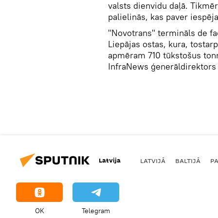
valsts dienvidu daļā. Tikmēr
palielinās, kas paver iespē
"Novotrans" termināls de f
Liepājas ostas, kura, tostarp
apmēram 710 tūkstošus ton
InfraNews ģenerāldirektor
Latvija
LATVIJĀ
BALTIJĀ
P
OK
Telegram