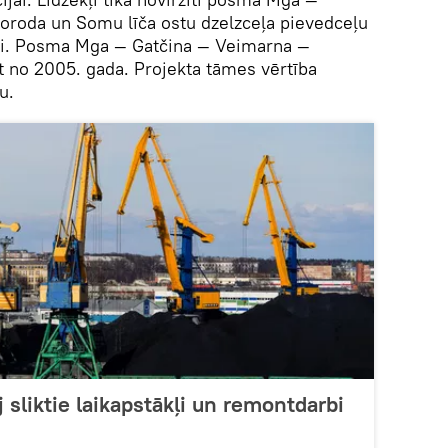
oroda un Somu līča ostu dzelzceļa pievedceļu
ai. Posma Mga — Gatčina — Veimarna —
t no 2005. gada. Projekta tāmes vērtība
u.
j sliktie laikapstākļi un remontdarbi