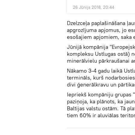
26 Jūnijs 2018, 20:44
Dzelzceļa paplašināšana ļau
apgrozījuma apjomus, jo esoš
esošajiem apjomiem, saka e
Jūnijā kompānija "Evropejsk
kompleksu Ustlugas ostā) n
minerālvielu pārkraušanai a
Nākamo 3-4 gadu laikā Ustl
termināls, kurš nodarbosies
divi ģenerālkravu un pārtika
Iepriekš kompāniju grupas 
paziņoja, ka plānots, ka ja
Baltijas valstu ostām. Tā pl
tiem 60% ir aluviālas teritor