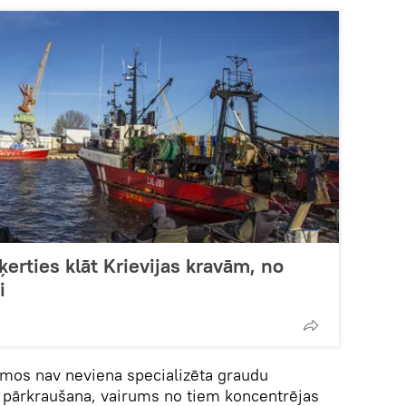
ķerties klāt Krievijas kravām, no
i
umos nav neviena specializēta graudu
ta pārkraušana, vairums no tiem koncentrējas