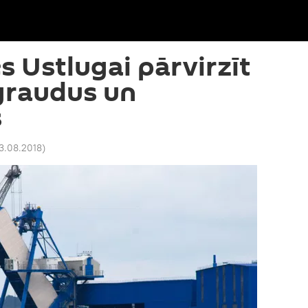
s Ustlugai pārvirzīt
 graudus un
s
03.08.2018
)