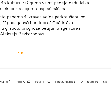
 šo kultūru ražīgums valstī pēdējo gadu laikā
jas eksporta apjomu paplašināšanai.
acto paņems šī kravas veida pārkraušanu no
, šī gada janvārī un februārī pārkrāva
nu graudu, prognozē pētījumu aģentūras
s Aleksejs Bezborodovs.
ASAULĒ
KRIEVIJĀ
POLITIKA
EKONOMIKA
VIEDOKLIS
MULT