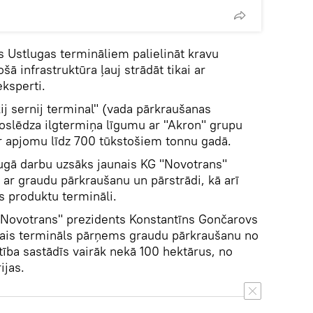
s Ustlugas termināliem palielināt kravu
ā infrastruktūra ļauj strādāt tikai ar
ksperti.
ij sernij terminal" (vada pārkraušanas
oslēdza ilgtermiņa līgumu ar "Akron" grupu
r apjomu līdz 700 tūkstošiem tonnu gadā.
ugā darbu uzsāks jaunais KG "Novotrans"
 ar graudu pārkraušanu un pārstrādi, kā arī
s produktu termināli.
"Novotrans" prezidents Konstantīns Gončarovs
unais termināls pārņems graudu pārkraušanu no
atība sastādīs vairāk nekā 100 hektārus, no
ijas.