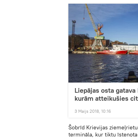
Liepājas osta gatava 
kurām atteikušies cit
3 Maijs 2018, 10:16
Šobrīd Krievijas ziemeļriet
termināla, kur tiktu īsteno