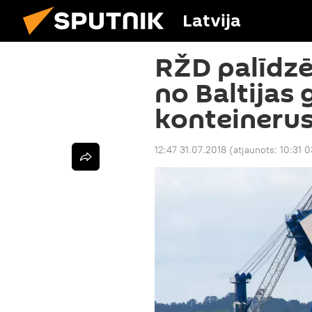
Latvija
RŽD palīdzē
no Baltijas
konteineru
12:47 31.07.2018
(atjaunots:
10:31 