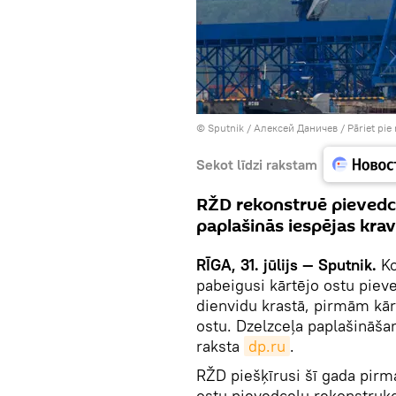
© Sputnik / Алексей Даничев
/
Pāriet pie
Sekot līdzi rakstam
RŽD rekonstruē pievedc
paplašinās iespējas kra
RĪGA, 31. jūlijs — Sputnik.
Ko
pabeigusi kārtējo ostu pie
dienvidu krastā, pirmām kārtā
ostu. Dzelzceļa paplašināšan
raksta
dp.ru
.
RŽD piešķīrusi šī gada pirm
ostu pievedceļu rekonstrukci