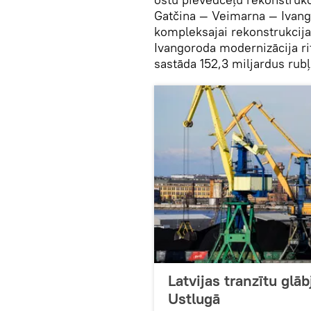
Gatčina — Veimarna — Ivang
kompleksajai rekonstrukcij
Ivangoroda modernizācija ri
sastāda 152,3 miljardus rubļ
Latvijas tranzītu glāb
Ustlugā