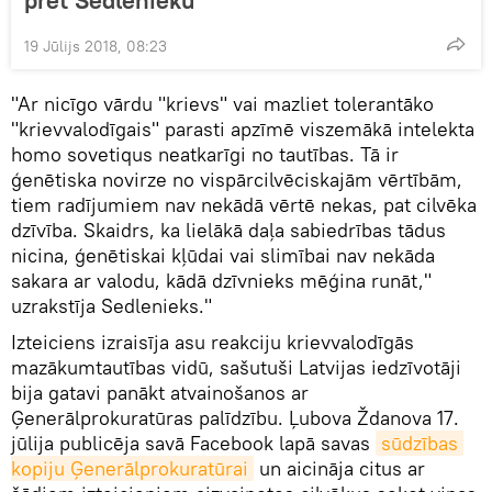
19 Jūlijs 2018, 08:23
"Ar nicīgo vārdu "krievs" vai mazliet tolerantāko
"krievvalodīgais" parasti apzīmē viszemākā intelekta
homo sovetiqus neatkarīgi no tautības. Tā ir
ģenētiska novirze no vispārcilvēciskajām vērtībām,
tiem radījumiem nav nekādā vērtē nekas, pat cilvēka
dzīvība. Skaidrs, ka lielākā daļa sabiedrības tādus
nicina, ģenētiskai kļūdai vai slimībai nav nekāda
sakara ar valodu, kādā dzīvnieks mēģina runāt,"
uzrakstīja Sedlenieks."
Izteiciens izraisīja asu reakciju krievvalodīgās
mazākumtautības vidū, sašutuši Latvijas iedzīvotāji
bija gatavi panākt atvainošanos ar
Ģenerālprokuratūras palīdzību. Ļubova Ždanova 17.
jūlija publicēja savā Facebook lapā savas
sūdzības 
kopiju Ģenerālprokuratūrai
un aicināja citus ar