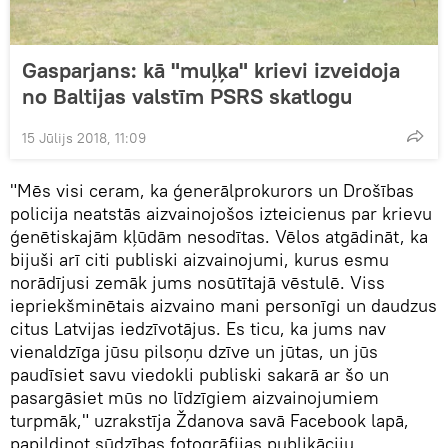
Gasparjans: kā "muļķa" krievi izveidoja
no Baltijas valstīm PSRS skatlogu
15 Jūlijs 2018, 11:09
"Mēs visi ceram, ka ģenerālprokurors un Drošības
policija neatstās aizvainojošos izteicienus par krievu
ģenētiskajām kļūdām nesodītas. Vēlos atgādināt, ka
bijuši arī citi publiski aizvainojumi, kurus esmu
norādījusi zemāk jums nosūtītajā vēstulē. Viss
iepriekšminētais aizvaino mani personīgi un daudzus
citus Latvijas iedzīvotājus. Es ticu, ka jums nav
vienaldzīga jūsu pilsoņu dzīve un jūtas, un jūs
paudīsiet savu viedokli publiski sakarā ar šo un
pasargāsiet mūs no līdzīgiem aizvainojumiem
turpmāk," uzrakstīja Ždanova savā Facebook lapā,
papildinot sūdzības fotogrāfijas publikāciju.