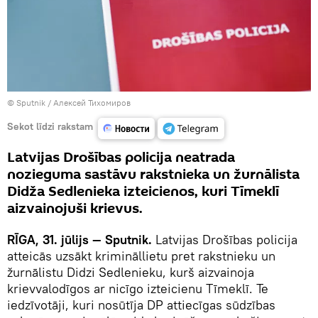
© Sputnik / Алексей Тихомиров
Sekot līdzi rakstam
Latvijas Drošības policija neatrada
nozieguma sastāvu rakstnieka un žurnālista
Didža Sedlenieka izteicienos, kuri Tīmeklī
aizvainojuši krievus.
RĪGA, 31. jūlijs — Sputnik.
Latvijas Drošības policija
atteicās uzsākt krimināllietu pret rakstnieku un
žurnālistu Didzi Sedlenieku, kurš aizvainoja
krievvalodīgos ar nicīgo izteicienu Tīmeklī. Te
iedzīvotāji, kuri nosūtīja DP attiecīgas sūdzības