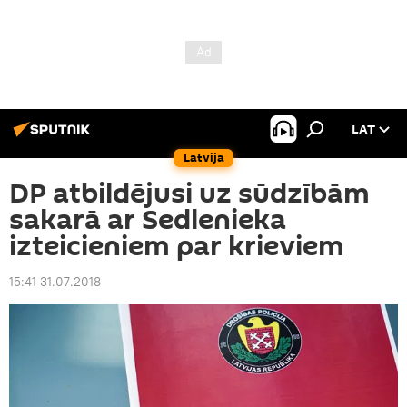
LAT
Latvija
DP atbildējusi uz sūdzībām
sakarā ar Sedlenieka
izteicieniem par krieviem
15:41 31.07.2018