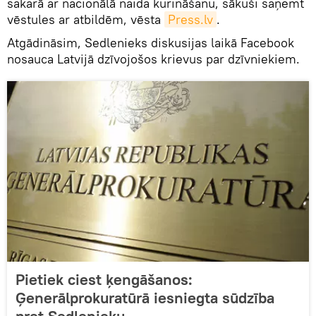
sakarā ar nacionālā naida kurināšanu, sākuši saņemt
vēstules ar atbildēm, vēsta
Press.lv
.
Atgādināsim, Sedlenieks diskusijas laikā Facebook
nosauca Latvijā dzīvojošos krievus par dzīvniekiem.
Pietiek ciest ķengāšanos:
Ģenerālprokuratūrā iesniegta sūdzība
pret Sedlenieku