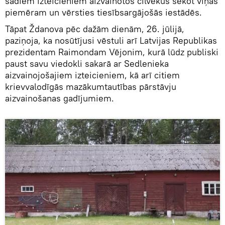
šādiem izteicieniem aizvainotos cilvēkus sekot viņas
piemēram un vērsties tiesībsargājošās iestādēs.
Tāpat Ždanova pēc dažām dienām, 26. jūlijā,
paziņoja, ka nosūtījusi vēstuli arī Latvijas Republikas
prezidentam Raimondam Vējonim, kurā lūdz publiski
paust savu viedokli sakarā ar Sedlenieka
aizvainojošajiem izteicieniem, kā arī citiem
krievvalodīgās mazākumtautības pārstāvju
aizvainošanas gadījumiem.