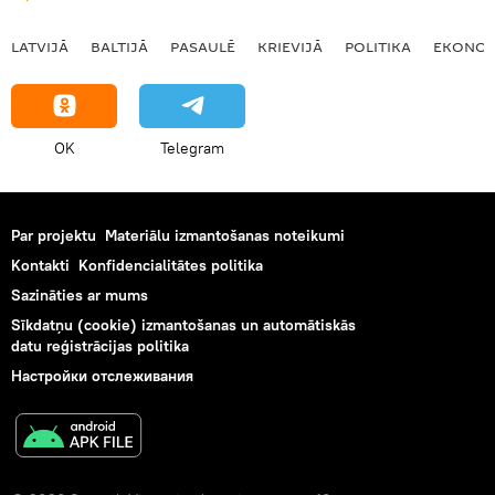
LATVIJĀ
BALTIJĀ
PASAULĒ
KRIEVIJĀ
POLITIKA
EKONOM
OK
Telegram
Par projektu
Materiālu izmantošanas noteikumi
Kontakti
Konfidencialitātes politika
Sazināties ar mums
Sīkdatņu (cookie) izmantošanas un automātiskās
datu reģistrācijas politika
Настройки отслеживания