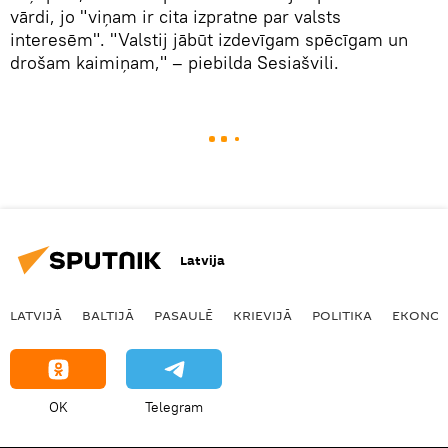
vārdi, jo "viņam ir cita izpratne par valsts
interesēm". "Valstij jābūt izdevīgam spēcīgam un
drošam kaimiņam," – piebilda Sesiašvili.
Latvija
LATVIJĀ
BALTIJĀ
PASAULĒ
KRIEVIJĀ
POLITIKA
EKONOM
OK
Telegram