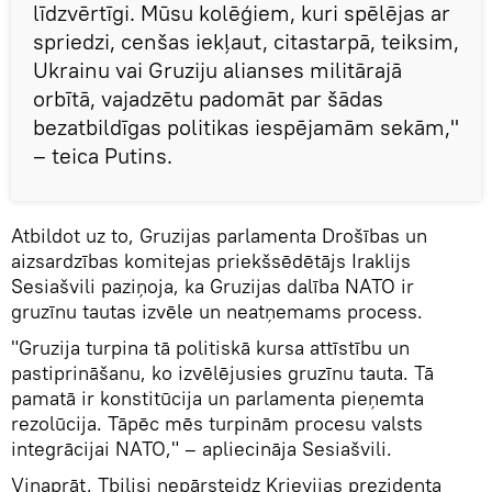
līdzvērtīgi. Mūsu kolēģiem, kuri spēlējas ar
spriedzi, cenšas iekļaut, citastarpā, teiksim,
Ukrainu vai Gruziju alianses militārajā
orbītā, vajadzētu padomāt par šādas
bezatbildīgas politikas iespējamām sekām,"
– teica Putins.
Atbildot uz to, Gruzijas parlamenta Drošības un
aizsardzības komitejas priekšsēdētājs Iraklijs
Sesiašvili paziņoja, ka Gruzijas dalība NATO ir
gruzīnu tautas izvēle un neatņemams process.
"Gruzija turpina tā politiskā kursa attīstību un
pastiprināšanu, ko izvēlējusies gruzīnu tauta. Tā
pamatā ir konstitūcija un parlamenta pieņemta
rezolūcija. Tāpēc mēs turpinām procesu valsts
integrācijai NATO," – apliecināja Sesiašvili.
Viņaprāt, Tbilisi nepārsteidz Krievijas prezidenta