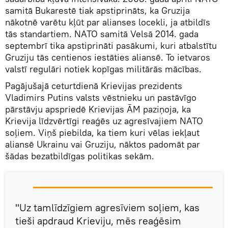
samitā Bukarestē tiak apstiprināts, ka Gruzija
nākotnē varētu kļūt par alianses locekli, ja atbildīs
tās standartiem. NATO samitā Velsā 2014. gada
septembrī tika apstiprināti pasākumi, kuri atbalstītu
Gruziju tās centienos iestāties aliansē. To ietvaros
valstī regulāri notiek kopīgas militārās mācības.
Pagājušajā ceturtdienā Krievijas prezidents
Vladimirs Putins valsts vēstnieku un pastāvīgo
pārstāvju apspriedē Krievijas ĀM paziņoja, ka
Krievija līdzvērtīgi reaģēs uz agresīvajiem NATO
soļiem. Viņš piebilda, ka tiem kuri vēlas iekļaut
aliansē Ukrainu vai Gruziju, nāktos padomāt par
šādas bezatbildīgas politikas sekām.
"Uz tamlīdzīgiem agresīviem soļiem, kas
tieši apdraud Krieviju, mēs reaģēsim