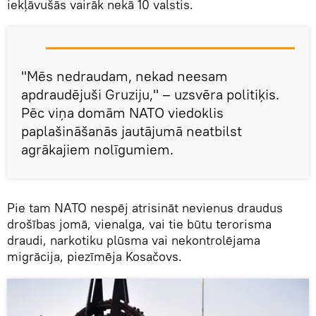
iekļāvušās vairāk nekā 10 valstis.
"Mēs nedraudam, nekad neesam
apdraudējuši Gruziju," – uzsvēra politiķis.
Pēc viņa domām NATO viedoklis
paplašināšanās jautājumā neatbilst
agrākajiem nolīgumiem.
Pie tam NATO nespēj atrisināt nevienus draudus
drošības jomā, vienalga, vai tie būtu terorisma
draudi, narkotiku plūsma vai nekontrolējama
migrācija, piezīmēja Kosačovs.