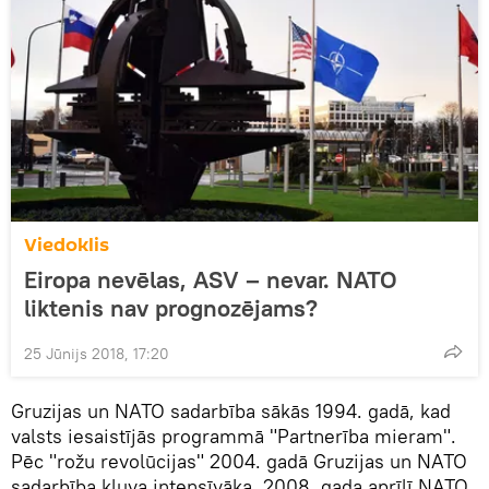
Viedoklis
Eiropa nevēlas, ASV – nevar. NATO
liktenis nav prognozējams?
25 Jūnijs 2018, 17:20
Gruzijas un NATO sadarbība sākās 1994. gadā, kad
valsts iesaistījās programmā "Partnerība mieram".
Pēc "rožu revolūcijas" 2004. gadā Gruzijas un NATO
sadarbība kļuva intensīvāka. 2008. gada aprīlī NATO