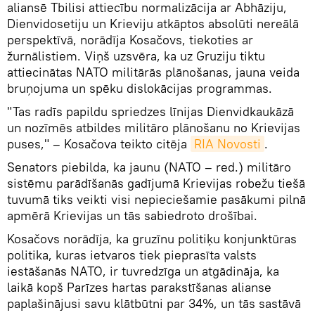
aliansē Tbilisi attiecību normalizācija ar Abhāziju,
Dienvidosetiju un Krieviju atkāptos absolūti nereālā
perspektīvā, norādīja Kosačovs, tiekoties ar
žurnālistiem. Viņš uzsvēra, ka uz Gruziju tiktu
attiecinātas NATO militārās plānošanas, jauna veida
bruņojuma un spēku dislokācijas programmas.
"Tas radīs papildu spriedzes līnijas Dienvidkaukāzā
un nozīmēs atbildes militāro plānošanu no Krievijas
puses," – Kosačova teikto citēja
RIA Novosti
.
Senators piebilda, ka jaunu (NATO – red.) militāro
sistēmu parādīšanās gadījumā Krievijas robežu tiešā
tuvumā tiks veikti visi nepieciešamie pasākumi pilnā
apmērā Krievijas un tās sabiedroto drošībai.
Kosačovs norādīja, ka gruzīnu politiķu konjunktūras
politika, kuras ietvaros tiek pieprasīta valsts
iestāšanās NATO, ir tuvredzīga un atgādināja, ka
laikā kopš Parīzes hartas parakstīšanas alianse
paplašinājusi savu klātbūtni par 34%, un tās sastāvā