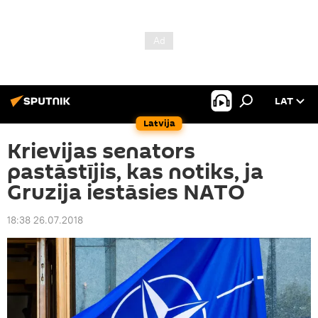
LAT
Latvija
Krievijas senators
pastāstījis, kas notiks, ja
Gruzija iestāsies NATO
18:38 26.07.2018