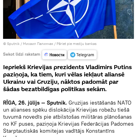
© Sputnik / Михаил Палинчак
/
Pāriet pie mediju bankas
Sekot līdzi rakstam
Iepriekš Krievijas prezidents Vladimirs Putins
paziņoja, ka tiem, kuri vēlas iekļaut aliansē
Ukrainu vai Gruziju, nāktos padomāt par
šādas bezatbildīgas politikas sekām.
RĪGA, 26. jūlijs — Sputnik.
Gruzijas iestāšanās NATO
un alianses spēku dislokācija Krievijas robežu tiešā
tuvumā novedīs pie atbilstošas militāras plānošanas
no KF puses, paziņoja Krievijas Federācijas Padomes
Starptautiskās komitejas vadītājs Konstantīns