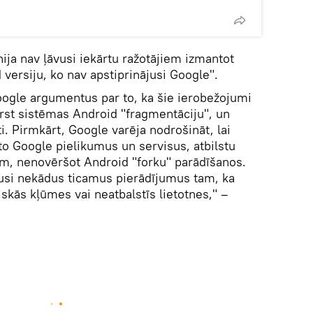
ija nav ļāvusi iekārtu ražotājiem izmantot
 versiju, ko nav apstiprinājusi Google".
Google argumentus par to, ka šie ierobežojumi
rst sistēmas Android "fragmentāciju", un
ti. Pirmkārt, Google varēja nodrošināt, lai
to Google pielikumus un servisus, atbilstu
m, nenovēršot Android "forku" parādīšanos.
gusi nekādus ticamus pierādījumus tam, ka
skās kļūmes vai neatbalstīs lietotnes," –