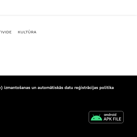
IVIDE
KULTŪRA
) izmantošanas un automātiskās datu reģistrācijas politika