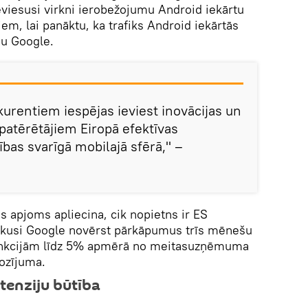
eviesusi virkni ierobežojumu Android iekārtu
iem, lai panāktu, ka trafiks Android iekārtās
u Google.
urentiem iespējas ieviest inovācijas un
patērētājiem Eiropā efektīvas
bas svarīgā mobilajā sfērā," –
s apjoms apliecina, cik nopietns ir ES
ikusi Google novērst pārkāpumus trīs mēnešu
sankcijām līdz 5% apmērā no meitasuzņēmuma
ozījuma.
tenziju būtība