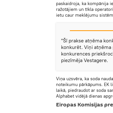
paskaidroja, ka kompānija i
ražotājiem un tīkla operator
ietu caur meklējumu sistēm
"Šī prakse atņēma konk
konkurēt. Viņi atņēma 
konkurences priekšrocī
piezīmēja Vestagere.
Viņa uzsvēra, ka soda nauda
noteikumu pārkāpums. EK l
laikā, piedraudot ar soda 
Alphabet vidējā dienas apgr
Eiropas Komisijas pre