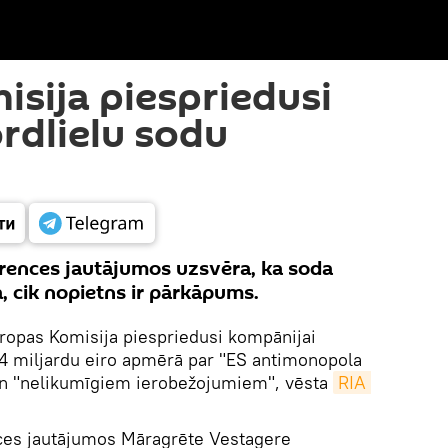
isija piespriedusi
rdlielu sodu
rences jautājumos uzsvēra, ka soda
, cik nopietns ir pārkāpums.
iropas Komisija piespriedusi kompānijai
34 miljardu eiro apmērā par "ES antimonopola
 "nelikumīgiem ierobežojumiem", vēsta
RIA 
ces jautājumos Māragrēte Vestagere