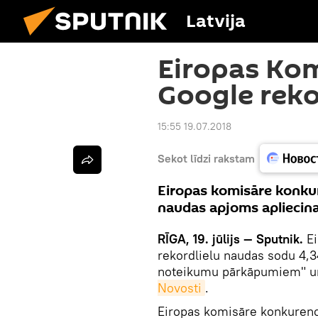
Latvija
Eiropas Kom
Google reko
15:55 19.07.2018
Sekot līdzi rakstam
Eiropas komisāre konku
naudas apjoms apliecina
RĪGA, 19. jūlijs — Sputnik.
E
rekordlielu naudas sodu 4,
noteikumu pārkāpumiem" un
Novosti
.
Eiropas komisāre konkuren