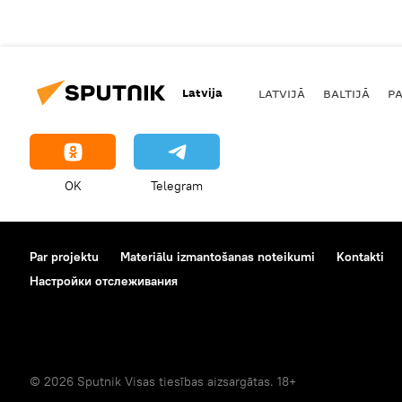
Latvija
LATVIJĀ
BALTIJĀ
P
OK
Telegram
Par projektu
Materiālu izmantošanas noteikumi
Kontakti
Настройки отслеживания
© 2026 Sputnik Visas tiesības aizsargātas. 18+