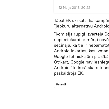
12 Maijs 2018, 20:22
Tāpat EK uzskata, ka kompān
"jebkuru alternatīvu Android
"Komisija rūpīgi izvērtēja 
nepieciešami ar mērķi novē
secināja, ka tie ir nepamato
Android iekārtas, kas izman
Google tehniskajām prasībā
Otrkārt, Google nav iesnie
Android "forkus" skars tehni
paskaidroja EK.
Pasaulē