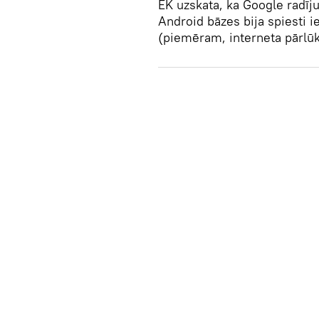
EK uzskata, ka Google radīju
Android bāzes bija spiesti i
(piemēram, interneta pārl