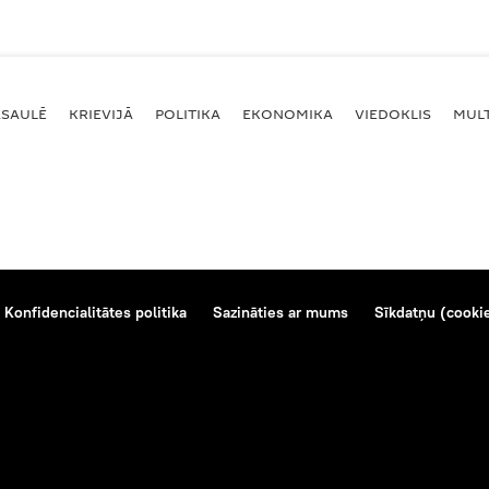
ASAULĒ
KRIEVIJĀ
POLITIKA
EKONOMIKA
VIEDOKLIS
MULT
Konfidencialitātes politika
Sazināties ar mums
Sīkdatņu (cookie