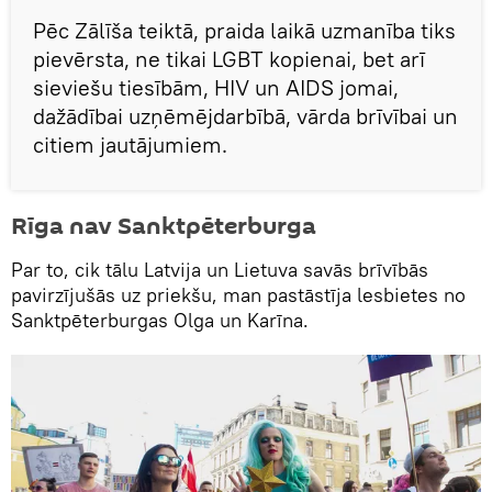
Pēc Zālīša teiktā, praida laikā uzmanība tiks
pievērsta, ne tikai LGBT kopienai, bet arī
sieviešu tiesībām, HIV un AIDS jomai,
dažādībai uzņēmējdarbībā, vārda brīvībai un
citiem jautājumiem.
Rīga nav Sanktpēterburga
Par to, cik tālu Latvija un Lietuva savās brīvībās
pavirzījušās uz priekšu, man pastāstīja lesbietes no
Sanktpēterburgas Olga un Karīna.