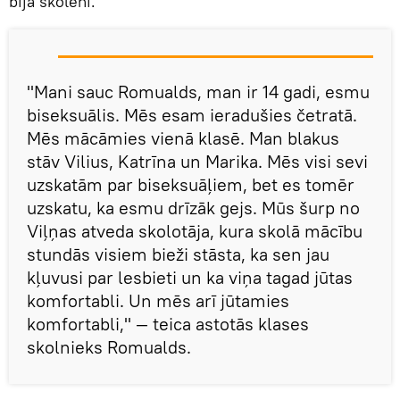
bija skolēni.
"Mani sauc Romualds, man ir 14 gadi, esmu
biseksuālis. Mēs esam ieradušies četratā.
Mēs mācāmies vienā klasē. Man blakus
stāv Vilius, Katrīna un Marika. Mēs visi sevi
uzskatām par biseksuāļiem, bet es tomēr
uzskatu, ka esmu drīzāk gejs. Mūs šurp no
Viļņas atveda skolotāja, kura skolā mācību
stundās visiem bieži stāsta, ka sen jau
kļuvusi par lesbieti un ka viņa tagad jūtas
komfortabli. Un mēs arī jūtamies
komfortabli," — teica astotās klases
skolnieks Romualds.