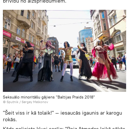
brīvību no aizspriedumiem.
Seksuālo minoritāšu gājiens "Baltijas Praids 2018"
© Sputnik / Sergey Melkonov
"Šeit viss ir kā tolaik!" — iesaucās igaunis ar karogu
rokās.
Kāds policists klusi sacīja: "Reiz Atmodas laikā sākās