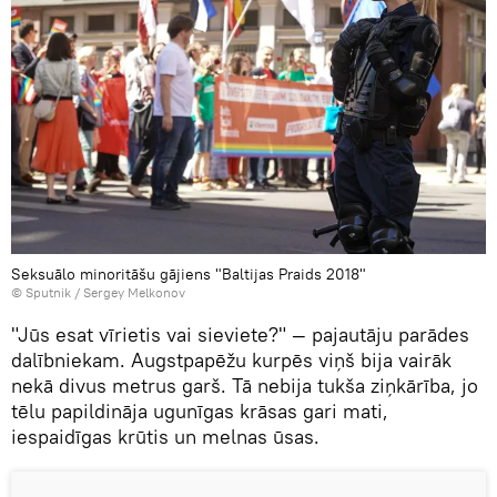
Seksuālo minoritāšu gājiens "Baltijas Praids 2018"
© Sputnik / Sergey Melkonov
"Jūs esat vīrietis vai sieviete?" — pajautāju parādes
dalībniekam. Augstpapēžu kurpēs viņš bija vairāk
nekā divus metrus garš. Tā nebija tukša ziņkārība, jo
tēlu papildināja ugunīgas krāsas gari mati,
iespaidīgas krūtis un melnas ūsas.