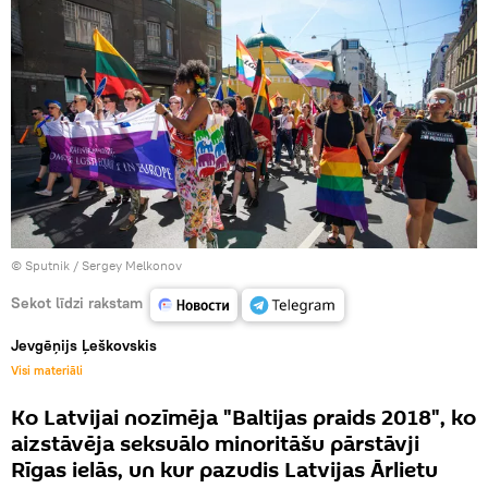
© Sputnik / Sergey Melkonov
Sekot līdzi rakstam
Jevgēņijs Ļeškovskis
Visi materiāli
Ko Latvijai nozīmēja "Baltijas praids 2018", ko
aizstāvēja seksuālo minoritāšu pārstāvji
Rīgas ielās, un kur pazudis Latvijas Ārlietu