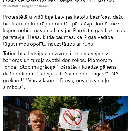
Seksuālo minoritāšu gājiena "Baltijas Praids 2018" pretinieki
© Sputnik / Sergey Melkonov
Protestētāju vidū bija Latvijas katoļu baznīcas, dažu
baptistu un luterāņu draudžu pārstāvji. Tomēr nez
kāpēc nebija neviena Latvijas Pareizticīgās baznīcas
pārstāvja. Tiesa, klīda baumas, ka Rīgas vadība
lūgusi metropolītu neuzstāties ar runu.
Toties bija Latvijas iedzīvotāji, kas stāvēja aiz
barjeras un turēja svētbildes rokās. Piemēram,
fonda "Stop imigrācijai" pārstāvji kliedza gājiena
dalībniekiem: "Latvija – brīva no sodomijas!" "Nē
grēkam!" "Varavīksne – Dieva, nevis izvirtuļu
simbols".