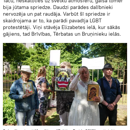
Taču, neskatoties uz svētku atmosfēru, gaisā tomēr
bija jūtama spriedze. Daudzi parādes dalībnieki
nervozēja un pat raudāja. Varbūt šī spriedze ir
skaidrojama ar to, ka parādi pavadīja LGBT
protestētāji. Viņi stāvēja Elizabetes ielā, kur sākās
gājiens, tad Brīvības, Tērbatas un Bruņinieku ielās.