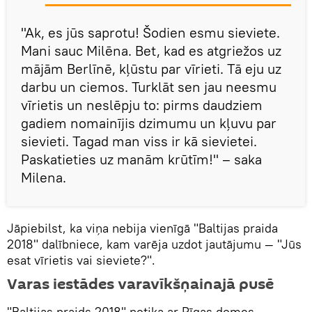
"Ak, es jūs saprotu! Šodien esmu sieviete.
Mani sauc Milēna. Bet, kad es atgriežos uz
mājām Berlīnē, kļūstu par vīrieti. Tā eju uz
darbu un ciemos. Turklāt sen jau neesmu
vīrietis un neslēpju to: pirms daudziem
gadiem nomainījis dzimumu un kļuvu par
sievieti. Tagad man viss ir kā sievietei.
Paskatieties uz manām krūtīm!" – saka
Milena.
Jāpiebilst, ka viņa nebija vienīgā "Baltijas praida
2018" dalībniece, kam varēja uzdot jautājumu — "Jūs
esat vīrietis vai sieviete?".
Varas iestādes varavīkšņainajā pusē
"Baltijas praids 2018" notika ar Rīgas domes