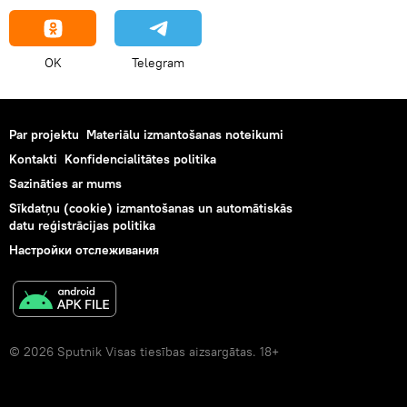
OK
Telegram
Par projektu
Materiālu izmantošanas noteikumi
Kontakti
Konfidencialitātes politika
Sazināties ar mums
Sīkdatņu (cookie) izmantošanas un automātiskās
datu reģistrācijas politika
Настройки отслеживания
© 2026 Sputnik Visas tiesības aizsargātas. 18+