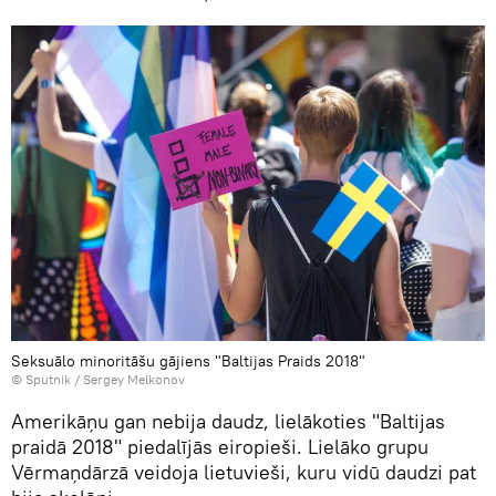
Seksuālo minoritāšu gājiens "Baltijas Praids 2018"
© Sputnik / Sergey Melkonov
Amerikāņu gan nebija daudz, lielākoties "Baltijas
praidā 2018" piedalījās eiropieši. Lielāko grupu
Vērmaņdārzā veidoja lietuvieši, kuru vidū daudzi pat