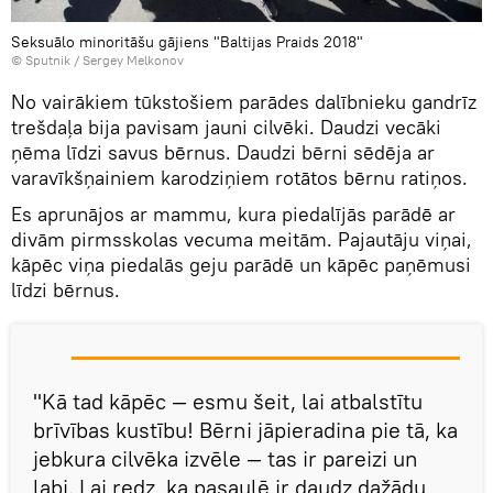
Seksuālo minoritāšu gājiens "Baltijas Praids 2018"
© Sputnik / Sergey Melkonov
No vairākiem tūkstošiem parādes dalībnieku gandrīz
trešdaļa bija pavisam jauni cilvēki. Daudzi vecāki
ņēma līdzi savus bērnus. Daudzi bērni sēdēja ar
varavīkšņainiem karodziņiem rotātos bērnu ratiņos.
Es aprunājos ar mammu, kura piedalījās parādē ar
divām pirmsskolas vecuma meitām. Pajautāju viņai,
kāpēc viņa piedalās geju parādē un kāpēc paņēmusi
līdzi bērnus.
"Kā tad kāpēc — esmu šeit, lai atbalstītu
brīvības kustību! Bērni jāpieradina pie tā, ka
jebkura cilvēka izvēle — tas ir pareizi un
labi. Lai redz, ka pasaulē ir daudz dažādu