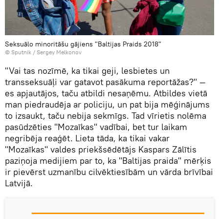
Seksuālo minoritāšu gājiens "Baltijas Praids 2018"
© Sputnik / Sergey Melkonov
"Vai tas nozīmē, ka tikai geji, lesbietes un
transseksuāļi var gatavot pasākuma reportāžas?" —
es apjautājos, taču atbildi nesaņēmu. Atbildes vietā
man piedraudēja ar policiju, un pat bija mēģinājums
to izsaukt, taču nebija sekmīgs. Tad vīrietis nolēma
pasūdzēties "Mozaīkas" vadībai, bet tur laikam
negribēja reaģēt. Lieta tāda, ka tikai vakar
"Mozaīkas" valdes priekšsēdētājs Kaspars Zālītis
paziņoja medijiem par to, ka "Baltijas praida" mērķis
ir pievērst uzmanību cilvēktiesībām un vārda brīvībai
Latvijā.