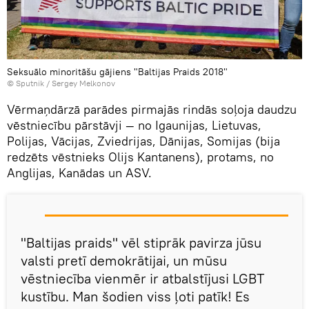
Seksuālo minoritāšu gājiens "Baltijas Praids 2018"
© Sputnik / Sergey Melkonov
Vērmaņdārzā parādes pirmajās rindās soļoja daudzu
vēstniecību pārstāvji — no Igaunijas, Lietuvas,
Polijas, Vācijas, Zviedrijas, Dānijas, Somijas (bija
redzēts vēstnieks Olijs Kantanens), protams, no
Anglijas, Kanādas un ASV.
"Baltijas praids" vēl stiprāk pavirza jūsu
valsti pretī demokrātijai, un mūsu
vēstniecība vienmēr ir atbalstījusi LGBT
kustību. Man šodien viss ļoti patīk! Es