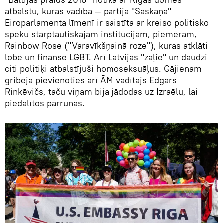
atbalstu, kuras vadība — partija "Saskaņa"
Eiroparlamenta līmenī ir saistīta ar kreiso politisko
spēku starptautiskajām institūcijām, piemēram,
Rainbow Rose ("Varavīkšņainā roze"), kuras atklāti
lobē un finansē LGBT. Arī Latvijas "zaļie" un daudzi
citi politiķi atbalstījuši homoseksuāļus. Gājienam
gribēja pievienoties arī ĀM vadītājs Edgars
Rinkēvičs, taču viņam bija jādodas uz Izraēlu, lai
piedalītos pārrunās.