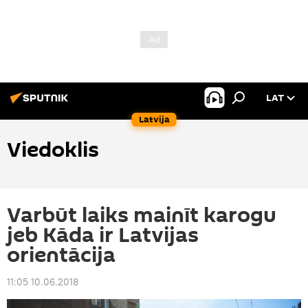
LAT
Latvija
Viedoklis
Varbūt laiks mainīt karogu
jeb Kāda ir Latvijas
orientācija
11:05 10.06.2018