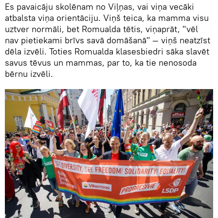
Es pavaicāju skolēnam no Viļņas, vai viņa vecāki
atbalsta viņa orientāciju. Viņš teica, ka mamma visu
uztver normāli, bet Romualda tētis, viņaprāt, "vēl
nav pietiekami brīvs savā domāšanā" — viņš neatzīst
dēla izvēli. Toties Romualda klasesbiedri sāka slavēt
savus tēvus un mammas, par to, ka tie nenosoda
bērnu izvēli.