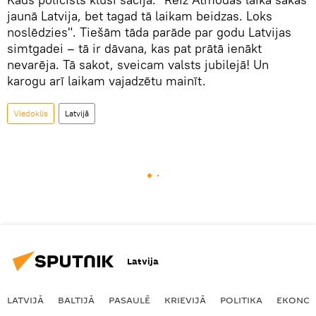
jaunā Latvija, bet tagad tā laikam beidzas. Loks
noslēdzies". Tiešām tāda parāde par godu Latvijas
simtgadei – tā ir dāvana, kas pat prātā ienākt
nevarēja. Tā sakot, sveicam valsts jubilejā! Un
karogu arī laikam vajadzētu mainīt.
Viedoklis
Latvijā
Latvija
LATVIJĀ
BALTIJĀ
PASAULĒ
KRIEVIJĀ
POLITIKA
EKONOM