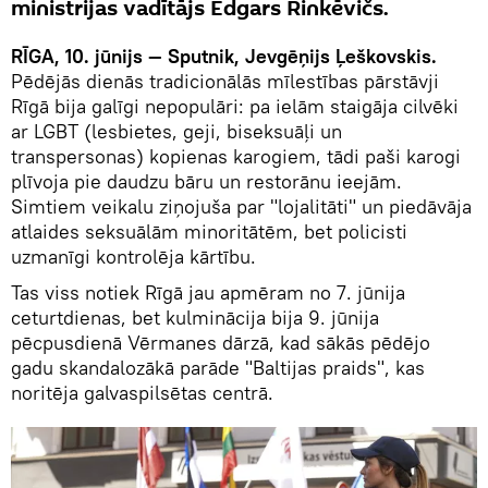
ministrijas vadītājs Edgars Rinkēvičs.
RĪGA, 10. jūnijs — Sputnik, Jevgēņijs Ļeškovskis.
Pēdējās dienās tradicionālās mīlestības pārstāvji
Rīgā bija galīgi nepopulāri: pa ielām staigāja cilvēki
ar LGBT (lesbietes, geji, biseksuāļi un
transpersonas) kopienas karogiem, tādi paši karogi
plīvoja pie daudzu bāru un restorānu ieejām.
Simtiem veikalu ziņojuša par "lojalitāti" un piedāvāja
atlaides seksuālām minoritātēm, bet policisti
uzmanīgi kontrolēja kārtību.
Tas viss notiek Rīgā jau apmēram no 7. jūnija
ceturtdienas, bet kulminācija bija 9. jūnija
pēcpusdienā Vērmanes dārzā, kad sākās pēdējo
gadu skandalozākā parāde "Baltijas praids", kas
noritēja galvaspilsētas centrā.