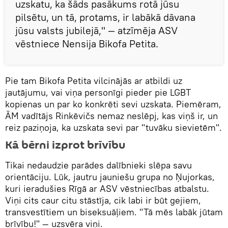
uzskatu, ka šāds pasākums rotā jūsu
pilsētu, un tā, protams, ir labākā dāvana
jūsu valsts jubilejā," — atzīmēja ASV
vēstniece Nensija Bikofa Petita.
Pie tam Bikofa Petita vilcinājās ar atbildi uz
jautājumu, vai viņa personīgi pieder pie LGBT
kopienas un par ko konkrēti sevi uzskata. Piemēram,
ĀM vadītājs Rinkēvičs nemaz neslēpj, kas viņš ir, un
reiz paziņoja, ka uzskata sevi par "tuvāku sievietēm".
Kā bērni izprot brīvību
Tikai nedaudzie parādes dalībnieki slēpa savu
orientāciju. Lūk, jautru jauniešu grupa no Ņujorkas,
kuri ieradušies Rīgā ar ASV vēstniecības atbalstu.
Viņi cits caur citu stāstīja, cik labi ir būt gejiem,
transvestītiem un biseksuāļiem. "Tā mēs labāk jūtam
brīvību!" — uzsvēra viņi.