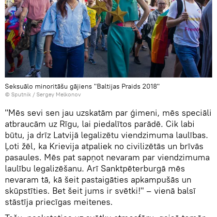
Seksuālo minoritāšu gājiens "Baltijas Praids 2018"
© Sputnik / Sergey Melkonov
"Mēs sevi sen jau uzskatām par ģimeni, mēs speciāli
atbraucām uz Rīgu, lai piedalītos parādē. Cik labi
būtu, ja drīz Latvijā legalizētu viendzimuma laulības.
Ļoti žēl, ka Krievija atpaliek no civilizētās un brīvās
pasaules. Mēs pat sapņot nevaram par viendzimuma
laulību legalizēšanu. Arī Sanktpēterburgā mēs
nevaram tā, kā šeit pastaigāties apkampušās un
skūpstīties. Bet šeit jums ir svētki!" – vienā balsī
stāstīja priecīgas meitenes.