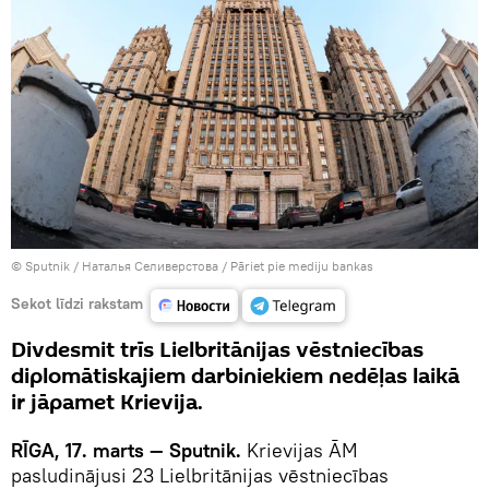
© Sputnik / Наталья Селиверстова
/
Pāriet pie mediju bankas
Sekot līdzi rakstam
Divdesmit trīs Lielbritānijas vēstniecības
diplomātiskajiem darbiniekiem nedēļas laikā
ir jāpamet Krievija.
RĪGA, 17. marts — Sputnik.
Krievijas ĀM
pasludinājusi 23 Lielbritānijas vēstniecības