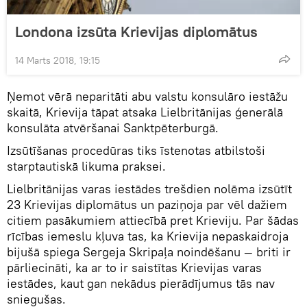
Londona izsūta Krievijas diplomātus
14 Marts 2018, 19:15
Ņemot vērā neparitāti abu valstu konsulāro iestāžu
skaitā, Krievija tāpat atsaka Lielbritānijas ģenerālā
konsulāta atvēršanai Sanktpēterburgā.
Izsūtīšanas procedūras tiks īstenotas atbilstoši
starptautiskā likuma praksei.
Lielbritānijas varas iestādes trešdien nolēma izsūtīt
23 Krievijas diplomātus un paziņoja par vēl dažiem
citiem pasākumiem attiecībā pret Krieviju. Par šādas
rīcības iemeslu kļuva tas, ka Krievija nepaskaidroja
bijušā spiega Sergeja Skripaļa noindēšanu — briti ir
pārliecināti, ka ar to ir saistītas Krievijas varas
iestādes, kaut gan nekādus pierādījumus tās nav
sniegušas.