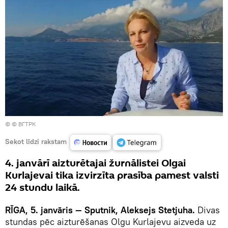
©
© ВГТРК
Sekot līdzi rakstam
4. janvārī aizturētajai žurnālistei Olgai
Kurlajevai tika izvirzīta prasība pamest valsti
24 stundu laikā.
RĪGA, 5. janvāris — Sputnik, Aleksejs Stetjuha.
Divas
stundas pēc aizturēšanas Olgu Kurlajevu aizveda uz