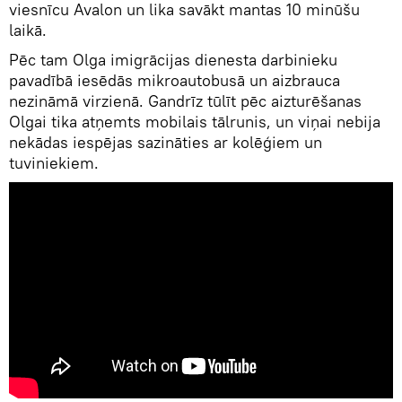
viesnīcu Avalon un lika savākt mantas 10 minūšu
laikā.
Pēc tam Olga imigrācijas dienesta darbinieku
pavadībā iesēdās mikroautobusā un aizbrauca
nezināmā virzienā. Gandrīz tūlīt pēc aizturēšanas
Olgai tika atņemts mobilais tālrunis, un viņai nebija
nekādas iespējas sazināties ar kolēģiem un
tuviniekiem.