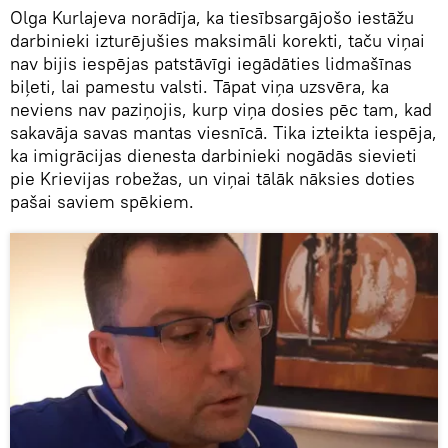
Olga Kurlajeva norādīja, ka tiesībsargājošo iestāžu
darbinieki izturējušies maksimāli korekti, taču viņai
nav bijis iespējas patstāvīgi iegādāties lidmašīnas
biļeti, lai pamestu valsti. Tāpat viņa uzsvēra, ka
neviens nav paziņojis, kurp viņa dosies pēc tam, kad
sakavāja savas mantas viesnīcā. Tika izteikta iespēja,
ka imigrācijas dienesta darbinieki nogādās sievieti
pie Krievijas robežas, un viņai tālāk nāksies doties
pašai saviem spēkiem.