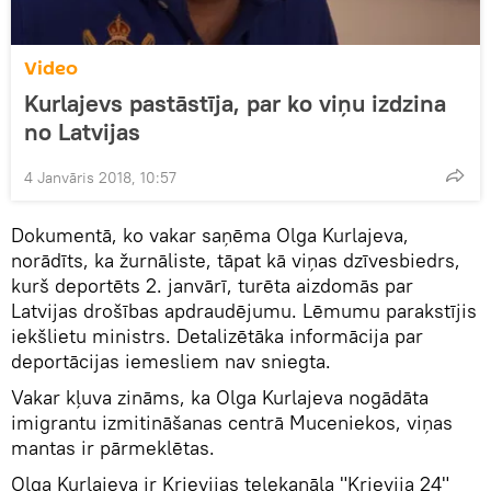
Video
Kurlajevs pastāstīja, par ko viņu izdzina
no Latvijas
4 Janvāris 2018, 10:57
Dokumentā, ko vakar saņēma Olga Kurlajeva,
norādīts, ka žurnāliste, tāpat kā viņas dzīvesbiedrs,
kurš deportēts 2. janvārī, turēta aizdomās par
Latvijas drošības apdraudējumu. Lēmumu parakstījis
iekšlietu ministrs. Detalizētāka informācija par
deportācijas iemesliem nav sniegta.
Vakar kļuva zināms, ka Olga Kurlajeva nogādāta
imigrantu izmitināšanas centrā Muceniekos, viņas
mantas ir pārmeklētas.
Olga Kurlajeva ir Krievijas telekanāla "Krievija 24"