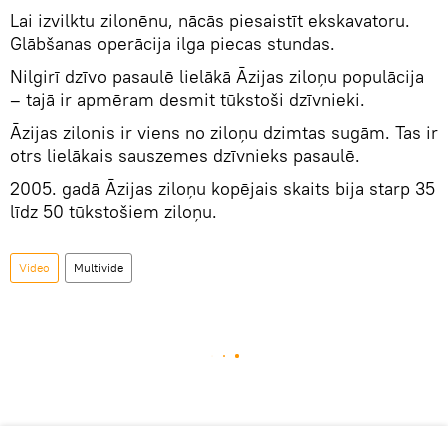
Lai izvilktu zilonēnu, nācās piesaistīt ekskavatoru.
Glābšanas operācija ilga piecas stundas.
Nilgirī dzīvo pasaulē lielākā Āzijas ziloņu populācija
– tajā ir apmēram desmit tūkstoši dzīvnieki.
Āzijas zilonis ir viens no ziloņu dzimtas sugām. Tas ir
otrs lielākais sauszemes dzīvnieks pasaulē.
2005. gadā Āzijas ziloņu kopējais skaits bija starp 35
līdz 50 tūkstošiem ziloņu.
Video
Multivide