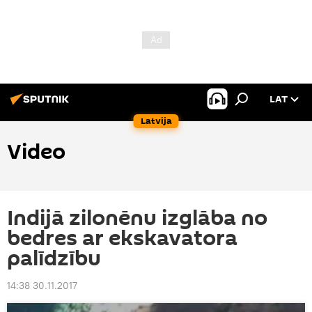
LAT
Latvija
Video
Indijā zilonēnu izglāba no
bedres ar ekskavatora
palīdzību
14:38 30.11.2017