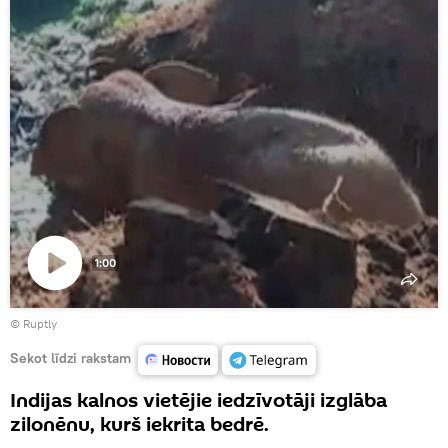
1:00
Atskaņot
©
Ruptly
video
Sekot līdzi rakstam
Indijas kalnos vietējie iedzīvotāji izglāba
zilonēnu, kurš iekrita bedrē.