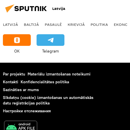
Latvija
LATVIJĀ
BALTIJĀ
PASAULĒ
KRIEVIJĀ
POLITIKA
EKONOM
OK
Telegram
Par projektu
Materiālu izmantošanas noteikumi
Kontakti
Konfidencialitātes politika
Sazināties ar mums
Sīkdatņu (cookie) izmantošanas un automātiskās
datu reģistrācijas politika
Настройки отслеживания