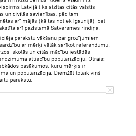
ispirms Latvijā tiks atzītas citās valstīs
s un civilās savienības, pēc tam
mētas arī mājās (kā tas notiek Igaunijā), bet
rrakstīta arī pazīstamā Satversmes rindiņa.
iniciēja parakstu vākšanu par grozījumiem
zsardzību ar mērķi vēlāk sarīkot referendumu.
zos, skolās un citās mācību iestādēs
endzimuma attiecību popularizāciju. Otrais:
 jebkādos pasākumos, kuru mērķis ir
ma un popularizācija. Diemžēl tolaik viņš
itu parakstu.