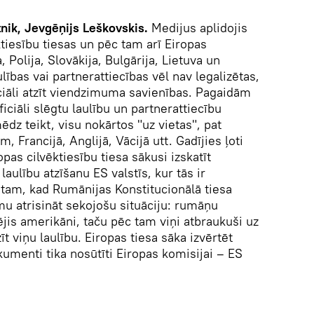
nik, Jevgēņijs Leškovskis.
Medijus aplidojis
tiesību tiesas un pēc tam arī Eiropas
olija, Slovākija, Bulgārija, Lietuva un
lības vai partnerattiecības vēl nav legalizētas,
ciāli atzīt viendzimuma savienības. Pagaidām
ficiāli slēgtu laulību un partnerattiecību
ēdz teikt, visu nokārtos "uz vietas", pat
, Francijā, Anglijā, Vācijā utt. Gadījies ļoti
as cilvēktiesību tiesa sākusi izskatīt
ulību atzīšanu ES valstīs, kur tās ir
 tam, kad Rumānijas Konstitucionālā tiesa
mu atrisināt sekojošu situāciju: rumāņu
is amerikāni, taču pēc tam viņi atbraukuši uz
t viņu laulību. Eiropas tiesa sāka izvērtēt
umenti tika nosūtīti Eiropas komisijai – ES