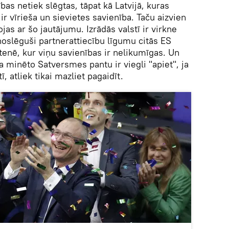
as netiek slēgtas, tāpat kā Latvijā, kuras
ir vīrieša un sievietes savienība. Taču aizvien
ojas ar šo jautājumu. Izrādās valstī ir virkne
 noslēguši partnerattiecību līgumu citās ES
tenē, kur viņu savienības ir nelikumīgas. Un
ka minēto Satversmes pantu ir viegli "apiet", ja
ī, atliek tikai mazliet pagaidīt.