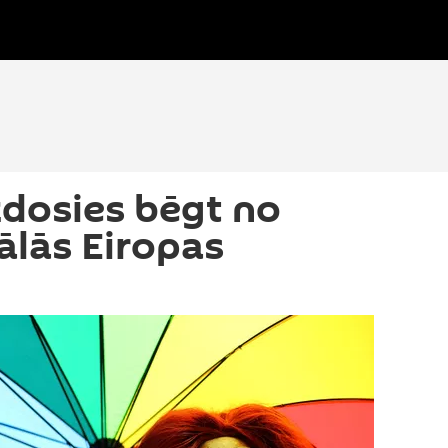
zdosies bēgt no
lās Eiropas