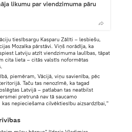
nāja likumu par viendzimuma pāru
ciju tiesībsargu Kasparu Zālīti – lesbiešu,
ijas Mozaīka pārstāvi. Viņš norādīja, ka
piest Latviju atzīt viendzimuma laulības, tāpat
m cita lieta – citās valstīs noformētas
s.
ulībā, piemēram, Vācijā, viņu savienība, pēc
teritorijā. Taču tas nenozīmē, ka tagad
slēgtas Latvijā – patlaban tas neatbilst
versmei pretrunā nav tā saucamo
a, kas nepieciešama cilvēktiesību aizsardzībai,"
rīvības
gāsim mūsu bērnus" līderis Vladimirs