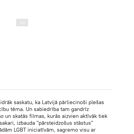
idrāk saskatu, ka Latvijā pārliecinoši plešas
ību tēma. Un sabiedrība tam gandrīz
no un skatās filmas, kurās aizvien aktīvāk tiek
akari, izbauda "pārsteidzošus stāstus"
ažādām LGBT iniciatīvām, sagremo visu ar