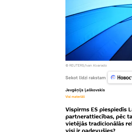
© REUTERS/Ivan Alvarado
Sekot līdzi rakstam
Jevgēņijs Ļeškovskis
Visi materiāli
Vispirms ES piespiedīs 
partnerattiecības, pēc t
vietējās tradicionālās re
visi ir padevušies?