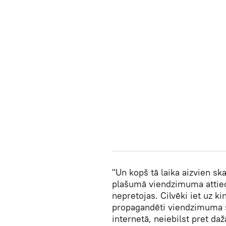
"Un kopš tā laika aizvien ska
plašumā viendzimuma attiec
nepretojas. Cilvēki iet uz ki
propagandēti viendzimuma s
internetā, neiebilst pret d