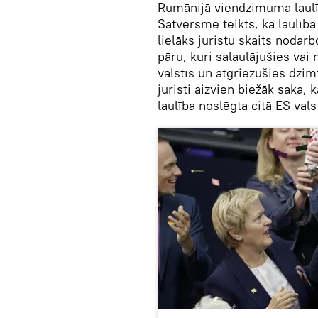
Rumānijā viendzimuma laulīb
Satversmē teikts, ka laulība 
lielāks juristu skaits nodarb
pāru, kuri salaulājušies vai
valstīs un atgriezušies dzim
juristi aizvien biežāk saka, 
laulība noslēgta citā ES valst