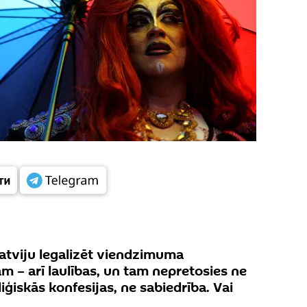
Latviju legalizēt viendzimuma
am – arī laulības, un tam nepretosies ne
liģiskās konfesijas, ne sabiedrība. Vai