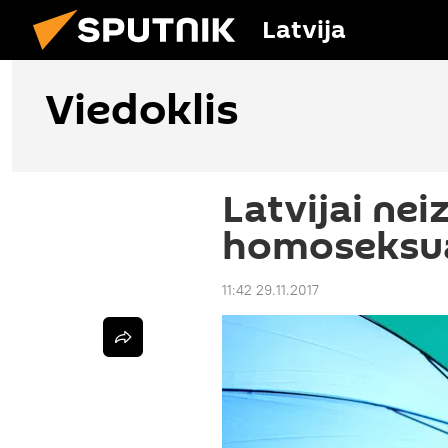
Latvija
Viedoklis
Latvijai nei
homoseksuā
11:42 29.11.2017