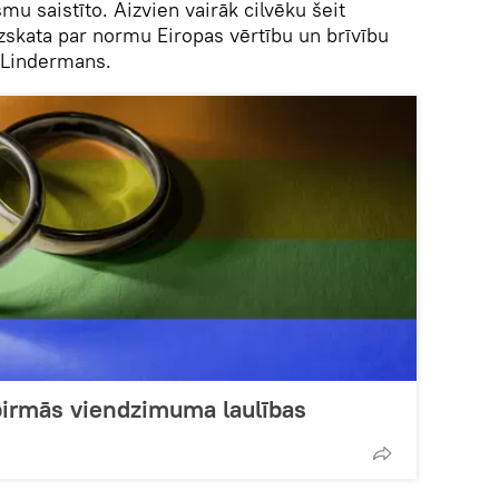
mu saistīto. Aizvien vairāk cilvēku šeit
skata par normu Eiropas vērtību un brīvību
 Lindermans.
 pirmās viendzimuma laulības