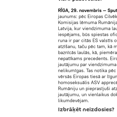
RĪGA, 29. novembris — Sput
jaunums: pēc Eiropas Cilvēk
Komisijas lēmuma Rumānija, P
Latvija, kur viendzimuma lau
iespējams, būs spiestas ofi
runa ir par citās ES valstīs o
atzīšanu, taču pēc tam, kā m
baznīcās laulās, kā, piemēram
nepatīkams precedents. Eirop
jautājumu par viendzimuma la
nelikumīgas. Tas notika pēc
vērsās Eiropas tiesā ar līgu
homoseksuālis ASV apprecēj
Rumāniju un pieprasījuši atzī
jautājumu, un vienlaikus dok
likumdevējam.
Izbrāķēt neizdosies?