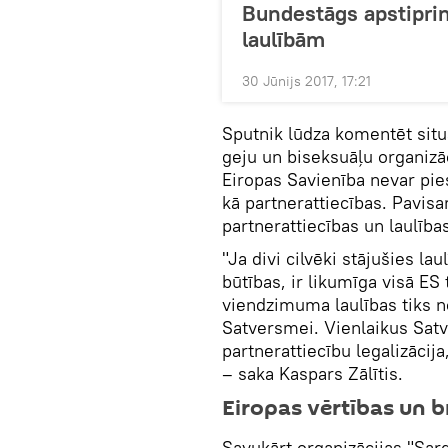
Bundestāgs apstipri
laulībām
30 Jūnijs 2017, 17:21
Sputnik lūdza komentēt situā
geju un biseksuāļu organizāc
Eiropas Savienība nevar pies
kā partnerattiecības. Pavisa
partnerattiecības un laulība
"Ja divi cilvēki stājušies la
būtības, ir likumīga visā ES 
viendzimuma laulības tiks no
Satversmei. Vienlaikus Sat
partnerattiecību legalizācij
– saka Kaspars Zālītis.
Eiropas vērtības un b
Savukārt organizācijas "Sar