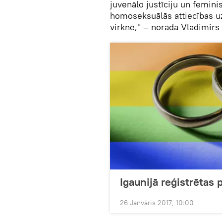
juvenālo justīciju un feminis
homoseksuālās attiecības uz
virknē," – norāda Vladimirs
Igaunijā reģistrētas
26 Janvāris 2017, 10:00