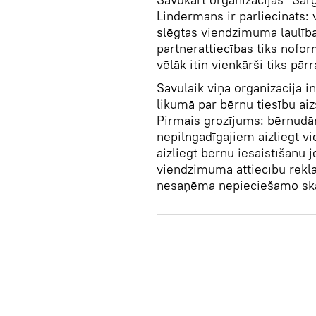
Lindermans ir pārliecināts: v
slēgtas viendzimuma laulība
partnerattiecības tiks nofor
vēlāk itin vienkārši tiks pā
Savulaik viņa organizācija 
likumā par bērnu tiesību ai
Pirmais grozījums: bērnudār
nepilngadīgajiem aizliegt vi
aizliegt bērnu iesaistīšanu
viendzimuma attiecību reklā
nesaņēma nepieciešamo ska