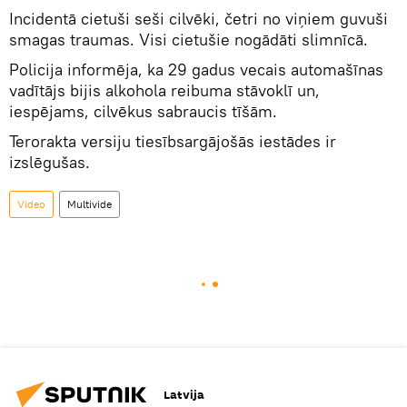
Incidentā cietuši seši cilvēki, četri no viņiem guvuši
smagas traumas. Visi cietušie nogādāti slimnīcā.
Policija informēja, ka 29 gadus vecais automašīnas
vadītājs bijis alkohola reibuma stāvoklī un,
iespējams, cilvēkus sabraucis tīšām.
Terorakta versiju tiesībsargājošās iestādes ir
izslēgušas.
Video
Multivide
Latvija