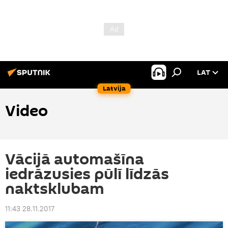
LAT
Latvija
Video
Vācijā automašīna
iedrāzusies pūlī līdzās
naktsklubam
11:43 28.11.2017