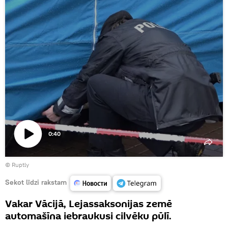
0:40
Atskaņot
©
Ruptly
video
Sekot līdzi rakstam
Vakar Vācijā, Lejassaksonijas zemē
automašīna iebraukusi cilvēku pūlī.