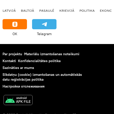
LATVIJĀ
BALTIJĀ
PASAULĒ
KRIEVIJĀ
POLITIKA
EKONOM
OK
Telegram
Par projektu
Materiālu izmantošanas noteikumi
Kontakti
Konfidencialitātes politika
Sazināties ar mums
Sīkdatņu (cookie) izmantošanas un automātiskās
datu reģistrācijas politika
Настройки отслеживания