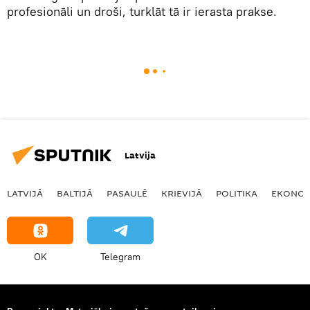
profesionāli un droši, turklāt tā ir ierasta prakse.
Latvija
LATVIJĀ
BALTIJĀ
PASAULĒ
KRIEVIJĀ
POLITIKA
EKONOM
OK
Telegram