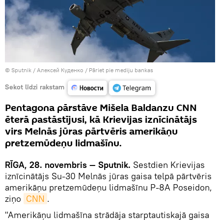
© Sputnik / Алексей Куденко
/
Pāriet pie mediju bankas
Sekot līdzi rakstam
Pentagona pārstāve Mišela Baldanzu CNN
ēterā pastāstījusi, kā Krievijas iznīcinātājs
virs Melnās jūras pārtvēris amerikāņu
pretzemūdeņu lidmašīnu.
RĪGA, 28. novembris — Sputnik.
Sestdien Krievijas
iznīcinātājs Su-30 Melnās jūras gaisa telpā pārtvēris
amerikāņu pretzemūdeņu lidmašīnu P-8A Poseidon,
ziņo
CNN
.
"Amerikāņu lidmašīna strādāja starptautiskajā gaisa