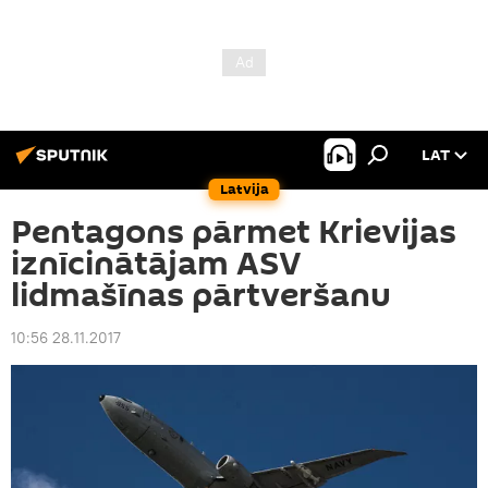
LAT
Latvija
Pentagons pārmet Krievijas
iznīcinātājam ASV
lidmašīnas pārtveršanu
10:56 28.11.2017