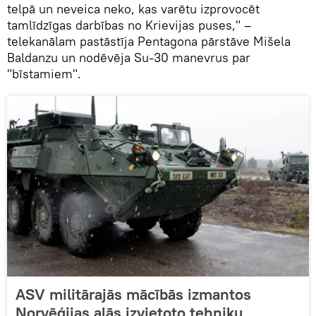
telpā un neveica neko, kas varētu izprovocēt
tamlīdzīgas darbības no Krievijas puses," –
telekanālam pastāstīja Pentagona pārstāve Mišela
Baldanzu un nodēvēja Su-30 manevrus par
"bīstamiem".
ASV militārajās mācībās izmantos
Norvēģijas alās izvietoto tehniku