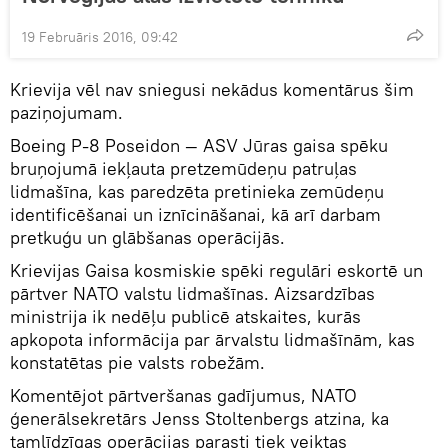
19 Februāris 2016, 09:42
Krievija vēl nav sniegusi nekādus komentārus šim
paziņojumam.
Boeing P-8 Poseidon — ASV Jūras gaisa spēku
bruņojumā iekļauta pretzemūdeņu patruļas
lidmašīna, kas paredzēta pretinieka zemūdeņu
identificēšanai un iznīcināšanai, kā arī darbam
pretkuģu un glābšanas operācijās.
Krievijas Gaisa kosmiskie spēki regulāri eskortē un
pārtver NATO valstu lidmašīnas. Aizsardzības
ministrija ik nedēļu publicē atskaites, kurās
apkopota informācija par ārvalstu lidmašīnām, kas
konstatētas pie valsts robežām.
Komentējot pārtveršanas gadījumus, NATO
ģenerālsekretārs Jenss Stoltenbergs atzina, ka
tamlīdzīgas operācijas parasti tiek veiktas