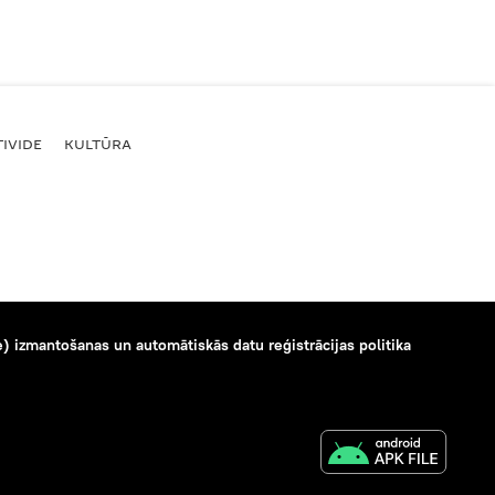
IVIDE
KULTŪRA
) izmantošanas un automātiskās datu reģistrācijas politika