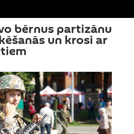
avo bērnus partizānu
ēšanās un krosi ar
tiem