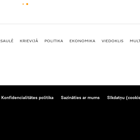
ASAULĒ
KRIEVIJĀ
POLITIKA
EKONOMIKA
VIEDOKLIS
MULT
Konfidencialitātes politika
Sazināties ar mums
Sīkdatņu (cookie