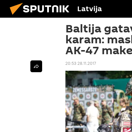
Latvija
Baltija gat
karam: mask
AK-47 make
20:53 28.11.2017