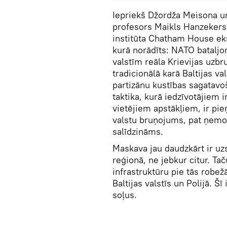
Iepriekš Džordža Meisona u
profesors Maikls Hanzekers 
institūta Chatham House ek
kurā norādīts: NATO bataljon
valstīm reāla Krievijas uzbr
tradicionālā karā Baltijas v
partizānu kustības sagatavoš
taktika, kurā iedzīvotājiem 
vietējiem apstākļiem, ir pie
valstu bruņojums, pat ņemo
salīdzināms.
Maskava jau daudzkārt ir uzs
reģionā, ne jebkur citur. T
infrastruktūru pie tās robe
Baltijas valstīs un Polijā. Šī
soļus.