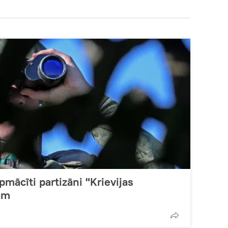
pmācīti partizāni "Krievijas
am