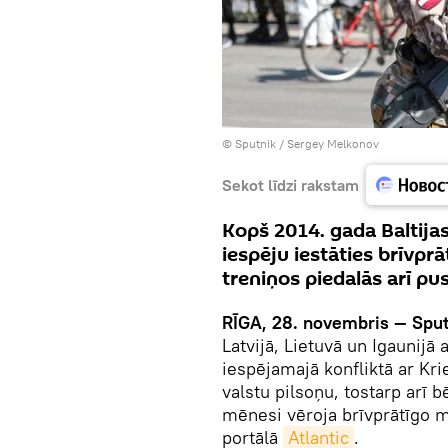
© Sputnik / Sergey Melkonov
Sekot līdzi rakstam
Kopš 2014. gada Baltija
iespēju iestāties brīvprā
treniņos piedalās arī pu
RĪGA, 28. novembris — Sput
Latvijā, Lietuvā un Igaunijā
iespējamajā konfliktā ar Kri
valstu pilsoņu, tostarp arī 
mēnesi vēroja brīvprātīgo m
portālā
Atlantic
.