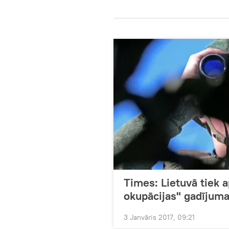
Times: Lietuvā tiek a
okupācijas" gadījum
3 Janvāris 2017, 09:21