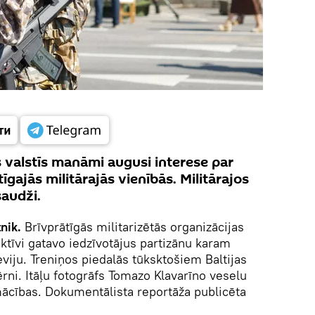
s valstīs manāmi augusi interese par
tīgajās militārajās vienībās. Militārajos
saudži.
nik.
Brīvprātīgās militarizētās organizācijas
 aktīvi gatavo iedzīvotājus partizānu karam
eviju. Treniņos piedalās tūksktošiem Baltijas
bērni. Itāļu fotogrāfs Tomazo Klavarīno veselu
ācības. Dokumentālista reportāža publicēta