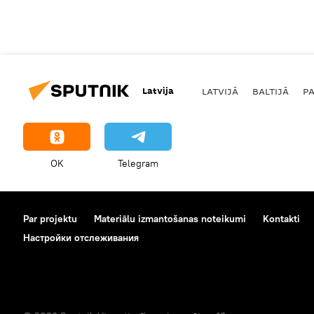
Latvija
LATVIJĀ
BALTIJĀ
P
OK
Telegram
Par projektu
Materiālu izmantošanas noteikumi
Kontakti
Настройки отслеживания