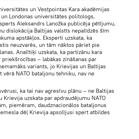
niversitātes un Vestpointas Kara akadēmijas
un Londonas universitātes politologs,
sperts Aleksandrs Lanožka publicēja pētījumu,
u dislokācija Baltijas valstīs nepalīdzēs šīm
ukuma apstākļos. Eksperti uzskata, ka
alstis neuzvarēs, un tām nāktos pāriet pie
anas. Analītiķi uzskata, ka partizānu kara
ir priekšrocības – labākas zināšanas par
ņemamāks variants, jo Krievijas un Baltijas
t vērā NATO bataljonu tehniku, nav ne
vērusi, ka tai nav agresīvu plānu – ne Baltijas
aču Krievija uzskata par apdraudējumu NATO
žām, piemēram, daudznacionālos bataljonus
 iemesla dēļ Krievija apsolījusi spert atbildes