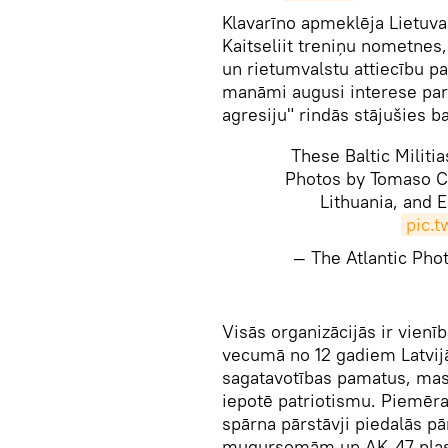
Klavarīno apmeklēja Lietuv
Kaitseliit treniņu nometnes,
un rietumvalstu attiecību pa
manāmi augusi interese par 
agresiju" rindās stājušies b
These Baltic Militi
Photos by Tomaso C
Lithuania, and 
pic.
— The Atlantic Ph
Visās organizācijās ir vienī
vecumā no 12 gadiem Latvijā
sagatavotības pamatus, mas
iepotē patriotismu. Piemēra
spārna pārstāvji piedalās 
mugursomām un AK-47 pla