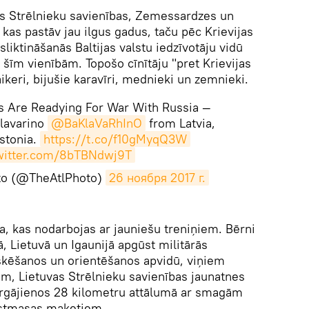
as Strēlnieku savienības, Zemessardzes un
 kas pastāv jau ilgus gadus, taču pēc Krievijas
sliktināšanās Baltijas valstu iedzīvotāju vidū
šīm vienībām. Topošo cīnītāju "pret Krievijas
aikeri, bijušie karavīri, mednieki un zemnieki.
as Are Readying For War With Russia —
lavarino
@BaKlaVaRhInO
from Latvia,
Estonia.
https://t.co/f10gMyqQ3W
twitter.com/8bTBNdwj9T
oto (@TheAtlPhoto)
26 ноября 2017 г.
ba, kas nodarbojas ar jauniešu treniņiem. Bērni
, Lietuvā un Igaunijā apgūst militārās
kēšanos un orientēšanos apvidū, viņiem
m, Lietuvas Strēlnieku savienības jaunatnes
pārgājienos 28 kilometru attālumā ar smagām
stmasas maketiem.