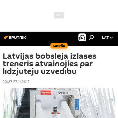
LAT
Latvija
Latvijas bobsleja izlases
treneris atvainojies par
līdzjutēju uzvedību
20:37 27.11.2017