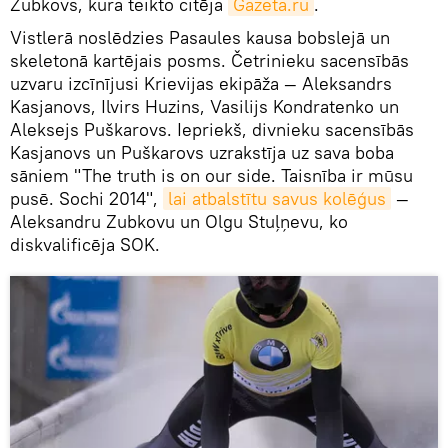
Zubkovs, kura teikto citēja
Gazeta.ru
.
Vistlerā noslēdzies Pasaules kausa bobslejā un
skeletonā kartējais posms. Četrinieku sacensībās
uzvaru izcīnījusi Krievijas ekipāža — Aleksandrs
Kasjanovs, Ilvirs Huzins, Vasilijs Kondratenko un
Aleksejs Puškarovs. Iepriekš, divnieku sacensībās
Kasjanovs un Puškarovs uzrakstīja uz sava boba
sāniem "The truth is on our side. Taisnība ir mūsu
pusē. Sochi 2014",
lai atbalstītu savus kolēģus
—
Aleksandru Zubkovu un Olgu Stuļņevu, ko
diskvalificēja SOK.