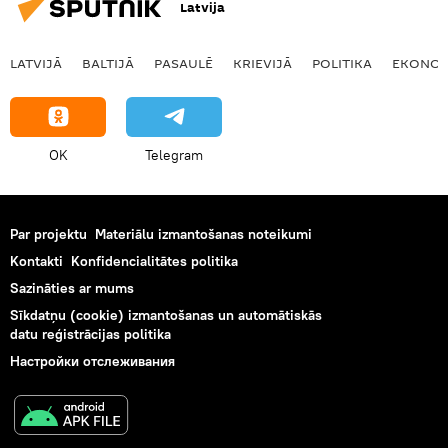
Latvija
LATVIJĀ
BALTIJĀ
PASAULĒ
KRIEVIJĀ
POLITIKA
EKONOM
OK
Telegram
Par projektu
Materiālu izmantošanas noteikumi
Kontakti
Konfidencialitātes politika
Sazināties ar mums
Sīkdatņu (cookie) izmantošanas un automātiskās
datu reģistrācijas politika
Настройки отслеживания