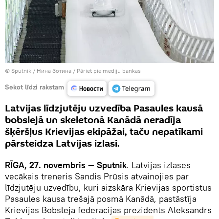
© Sputnik / Нина Зотина
/
Pāriet pie mediju bankas
Sekot līdzi rakstam
Latvijas līdzjutēju uzvedība Pasaules kausā
bobslejā un skeletonā Kanādā neradīja
šķēršļus Krievijas ekipāžai, taču nepatīkami
pārsteidza Latvijas izlasi.
RĪGA, 27. novembris — Sputnik
. Latvijas izlases
vecākais treneris Sandis Prūsis atvainojies par
līdzjutēju uzvedību, kuri aizskāra Krievijas sportistus
Pasaules kausa trešajā posmā Kanādā, pastāstīja
Krievijas Bobsleja federācijas prezidents Aleksandrs