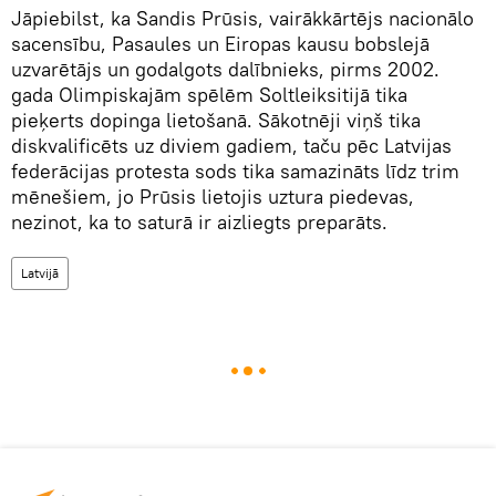
Jāpiebilst, ka Sandis Prūsis, vairākkārtējs nacionālo
sacensību, Pasaules un Eiropas kausu bobslejā
uzvarētājs un godalgots dalībnieks, pirms 2002.
gada Olimpiskajām spēlēm Soltleiksitijā tika
pieķerts dopinga lietošanā. Sākotnēji viņš tika
diskvalificēts uz diviem gadiem, taču pēc Latvijas
federācijas protesta sods tika samazināts līdz trim
mēnešiem, jo Prūsis lietojis uztura piedevas,
nezinot, ka to saturā ir aizliegts preparāts.
Latvijā