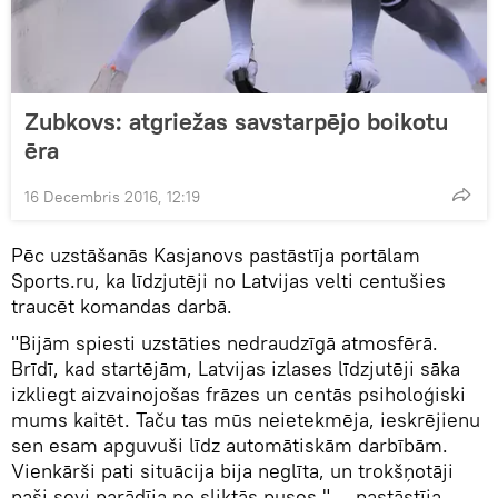
Zubkovs: atgriežas savstarpējo boikotu
ēra
16 Decembris 2016, 12:19
Pēc uzstāšanās Kasjanovs pastāstīja portālam
Sports.ru, ka līdzjutēji no Latvijas velti centušies
traucēt komandas darbā.
"Bijām spiesti uzstāties nedraudzīgā atmosfērā.
Brīdī, kad startējām, Latvijas izlases līdzjutēji sāka
izkliegt aizvainojošas frāzes un centās psiholoģiski
mums kaitēt. Taču tas mūs neietekmēja, ieskrējienu
sen esam apguvuši līdz automātiskām darbībām.
Vienkārši pati situācija bija neglīta, un trokšņotāji
paši sevi parādīja no sliktās puses," — pastāstīja