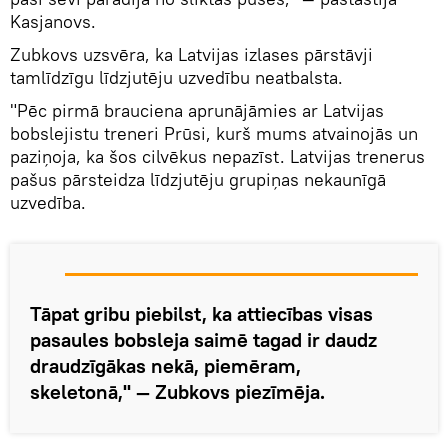
Kasjanovs.
Zubkovs uzsvēra, ka Latvijas izlases pārstāvji
tamlīdzīgu līdzjutēju uzvedību neatbalsta.
"Pēc pirmā brauciena aprunājāmies ar Latvijas
bobslejistu treneri Prūsi, kurš mums atvainojās un
paziņoja, ka šos cilvēkus nepazīst. Latvijas trenerus
pašus pārsteidza līdzjutēju grupiņas nekaunīgā
uzvedība.
Tāpat gribu piebilst, ka attiecības visas
pasaules bobsleja saimē tagad ir daudz
draudzīgākas nekā, piemēram,
skeletonā," — Zubkovs piezīmēja.