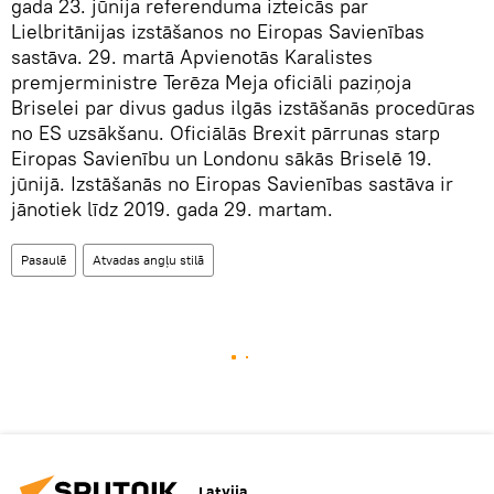
gada 23. jūnija referenduma izteicās par
Lielbritānijas izstāšanos no Eiropas Savienības
sastāva. 29. martā Apvienotās Karalistes
premjerministre Terēza Meja oficiāli paziņoja
Briselei par divus gadus ilgās izstāšanās procedūras
no ES uzsākšanu. Oficiālās Brexit pārrunas starp
Eiropas Savienību un Londonu sākās Briselē 19.
jūnijā. Izstāšanās no Eiropas Savienības sastāva ir
jānotiek līdz 2019. gada 29. martam.
Pasaulē
Atvadas angļu stilā
Latvija