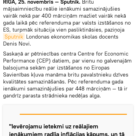
RĪGA, 25. novembris — Sputnik.
Britu
mājsaimniecību reālie ienākumi samazinājušies
vairāk nekā par 400 mārciņām mazliet vairāk nekā
gada laikā pēc referenduma par valsts izstāšanos no
ES, turpmāk situācija vien pasliktināsies, paziņoja
Sputnik
Londonas ekonomikas skolas docents
Denis Novi.
Saskaņā ar pētniecības centra Centre for Economic
Performance (CEP) datiem, par vienu no galvenajām
balsojuma sekām par izstāšanos no Eiropas
Savienības kļuva manāma britu pavalstnieku dzīves
kvalitātes samazināšanās. Pēc referenduma gada
ienākumi samazinājušies par 448 mārciņām — tā ir
gandrīz parasta strādnieka nedēļas alga.
"Ievērojamu ietekmi uz reālajiem
ienākumiem radīja inflācijas kāpums, un tā