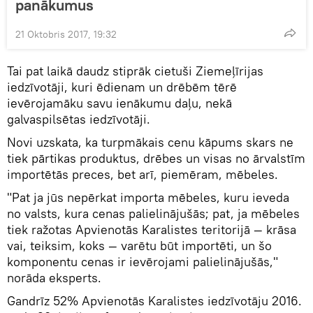
panākumus
21 Oktobris 2017, 19:32
Tai pat laikā daudz stiprāk cietuši Ziemeļīrijas
iedzīvotāji, kuri ēdienam un drēbēm tērē
ievērojamāku savu ienākumu daļu, nekā
galvaspilsētas iedzīvotāji.
Novi uzskata, ka turpmākais cenu kāpums skars ne
tiek pārtikas produktus, drēbes un visas no ārvalstīm
importētās preces, bet arī, piemēram, mēbeles.
"Pat ja jūs nepērkat importa mēbeles, kuru ieveda
no valsts, kura cenas palielinājušās; pat, ja mēbeles
tiek ražotas Apvienotās Karalistes teritorijā — krāsa
vai, teiksim, koks — varētu būt importēti, un šo
komponentu cenas ir ievērojami palielinājušās,"
norāda eksperts.
Gandrīz 52% Apvienotās Karalistes iedzīvotāju 2016.