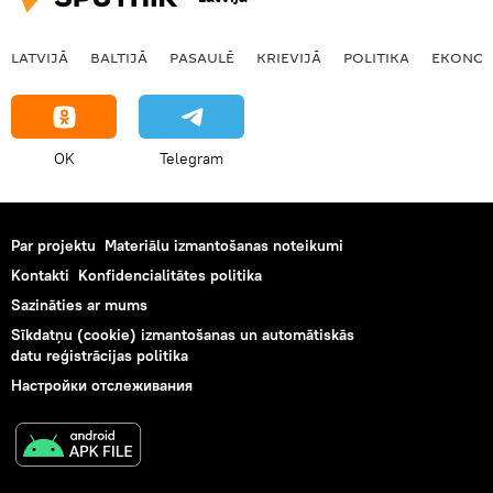
LATVIJĀ
BALTIJĀ
PASAULĒ
KRIEVIJĀ
POLITIKA
EKONOM
OK
Telegram
Par projektu
Materiālu izmantošanas noteikumi
Kontakti
Konfidencialitātes politika
Sazināties ar mums
Sīkdatņu (cookie) izmantošanas un automātiskās
datu reģistrācijas politika
Настройки отслеживания