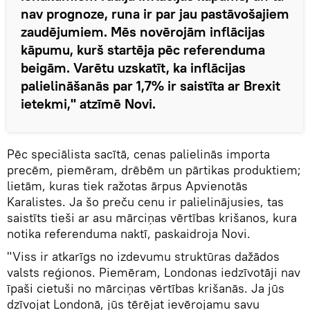
nav prognoze, runa ir par jau pastāvošajiem
zaudējumiem. Mēs novērojām inflācijas
kāpumu, kurš startēja pēc referenduma
beigām. Varētu uzskatīt, ka inflācijas
palielināšanās par 1,7% ir saistīta ar Brexit
ietekmi," atzīmē Novi.
Pēc speciālista sacītā, cenas palielinās importa
precēm, piemēram, drēbēm un pārtikas produktiem;
lietām, kuras tiek ražotas ārpus Apvienotās
Karalistes. Ja šo preču cenu ir palielinājusies, tas
saistīts tieši ar asu mārciņas vērtības krišanos, kura
notika referenduma naktī, paskaidroja Novi.
"Viss ir atkarīgs no izdevumu struktūras dažādos
valsts reģionos. Piemēram, Londonas iedzīvotāji nav
īpaši cietuši no mārciņas vērtības krišanās. Ja jūs
dzīvojat Londonā, jūs tērējat ievērojamu savu