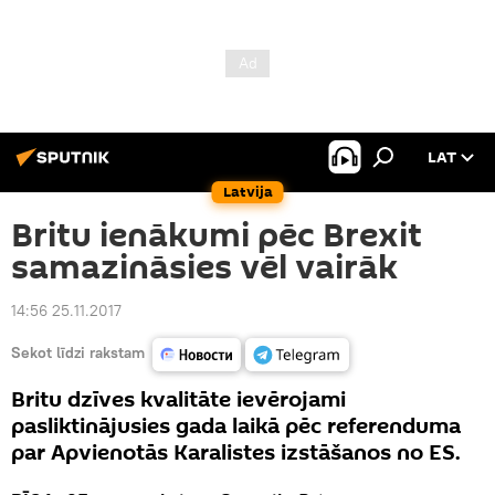
LAT
Latvija
Britu ienākumi pēc Brexit
samazināsies vēl vairāk
14:56 25.11.2017
Sekot līdzi rakstam
Britu dzīves kvalitāte ievērojami
pasliktinājusies gada laikā pēc referenduma
par Apvienotās Karalistes izstāšanos no ES.