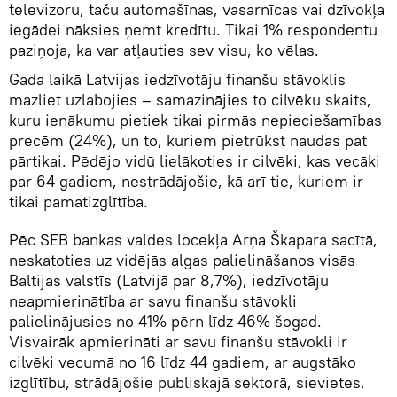
televizoru, taču automašīnas, vasarnīcas vai dzīvokļa
iegādei nāksies ņemt kredītu. Tikai 1% respondentu
paziņoja, ka var atļauties sev visu, ko vēlas.
Gada laikā Latvijas iedzīvotāju finanšu stāvoklis
mazliet uzlabojies – samazinājies to cilvēku skaits,
kuru ienākumu pietiek tikai pirmās nepieciešamības
precēm (24%), un to, kuriem pietrūkst naudas pat
pārtikai. Pēdējo vidū lielākoties ir cilvēki, kas vecāki
par 64 gadiem, nestrādājošie, kā arī tie, kuriem ir
tikai pamatizglītība.
Pēc SEB bankas valdes locekļa Arņa Škapara sacītā,
neskatoties uz vidējās algas palielināšanos visās
Baltijas valstīs (Latvijā par 8,7%), iedzīvotāju
neapmierinātība ar savu finanšu stāvokli
palielinājusies no 41% pērn līdz 46% šogad.
Visvairāk apmierināti ar savu finanšu stāvokli ir
cilvēki vecumā no 16 līdz 44 gadiem, ar augstāko
izglītību, strādājošie publiskajā sektorā, sievietes,