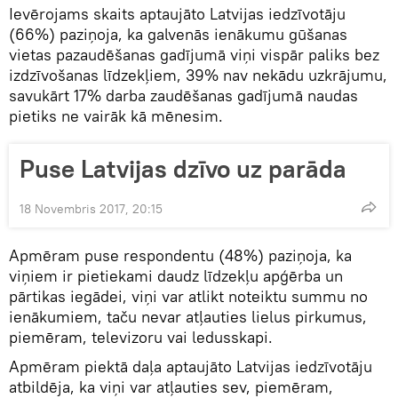
Ievērojams skaits aptaujāto Latvijas iedzīvotāju
(66%) paziņoja, ka galvenās ienākumu gūšanas
vietas pazaudēšanas gadījumā viņi vispār paliks bez
izdzīvošanas līdzekļiem, 39% nav nekādu uzkrājumu,
savukārt 17% darba zaudēšanas gadījumā naudas
pietiks ne vairāk kā mēnesim.
Puse Latvijas dzīvo uz parāda
18 Novembris 2017, 20:15
Apmēram puse respondentu (48%) paziņoja, ka
viņiem ir pietiekami daudz līdzekļu apģērba un
pārtikas iegādei, viņi var atlikt noteiktu summu no
ienākumiem, taču nevar atļauties lielus pirkumus,
piemēram, televizoru vai ledusskapi.
Apmēram piektā daļa aptaujāto Latvijas iedzīvotāju
atbildēja, ka viņi var atļauties sev, piemēram,