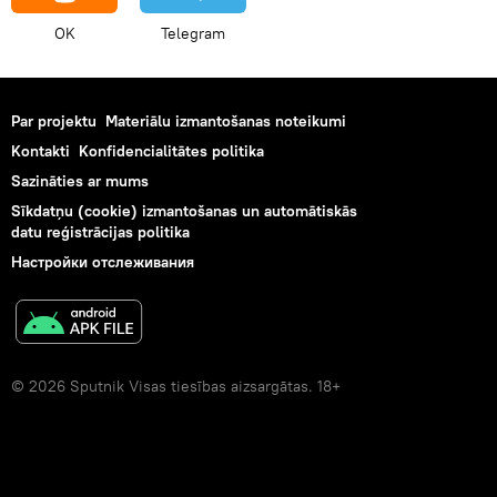
OK
Telegram
Par projektu
Materiālu izmantošanas noteikumi
Kontakti
Konfidencialitātes politika
Sazināties ar mums
Sīkdatņu (cookie) izmantošanas un automātiskās
datu reģistrācijas politika
Настройки отслеживания
© 2026 Sputnik Visas tiesības aizsargātas. 18+