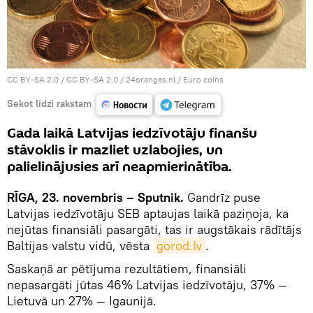
CC BY-SA 2.0
/
CC BY-SA 2.0 / 24oranges.nl
/
Euro coins
Sekot līdzi rakstam
Gada laikā Latvijas iedzīvotāju finanšu
stāvoklis ir mazliet uzlabojies, un
palielinājusies arī neapmierinātība.
RĪGA, 23. novembris – Sputnik.
Gandrīz puse
Latvijas iedzīvotāju SEB aptaujas laikā paziņoja, ka
nejūtas finansiāli pasargāti, tas ir augstākais rādītājs
Baltijas valstu vidū, vēsta
gorod.lv
.
Saskaņā ar pētījuma rezultātiem, finansiāli
nepasargāti jūtas 46% Latvijas iedzīvotāju, 37% —
Lietuvā un 27% — Igaunijā.