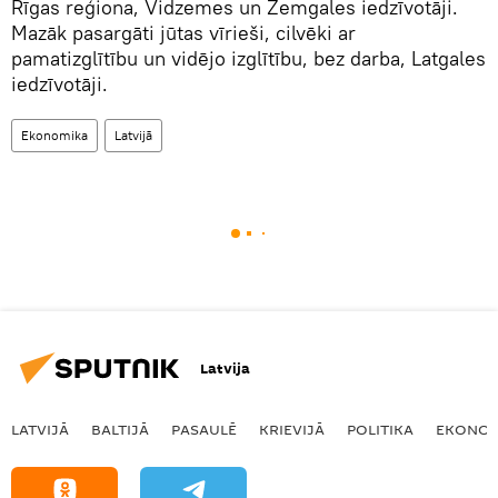
Rīgas reģiona, Vidzemes un Zemgales iedzīvotāji.
Mazāk pasargāti jūtas vīrieši, cilvēki ar
pamatizglītību un vidējo izglītību, bez darba, Latgales
iedzīvotāji.
Ekonomika
Latvijā
Latvija
LATVIJĀ
BALTIJĀ
PASAULĒ
KRIEVIJĀ
POLITIKA
EKONOM