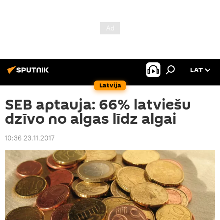
LAT
Latvija
SEB aptauja: 66% latviešu
dzīvo no algas līdz algai
10:36 23.11.2017