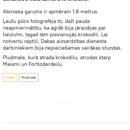
Abinieka garums ir apmēram 1,8 metrus.
Ļaužu pūlis fotografēja to, daži pauda
neapmierinātību, ka agrāk bija jāraizējas par
haizivīm, tagad tām pievienojās krokodili. Lai
notvertu reptili, Dabas aizsardzības dienesta
darbiniekiem bija nepieciešamas vairākas stundas.
Pludmale, kurā atrada krokodilu, atrodas starp
Maiami un Fortloderdeilu.
Video
Multivide