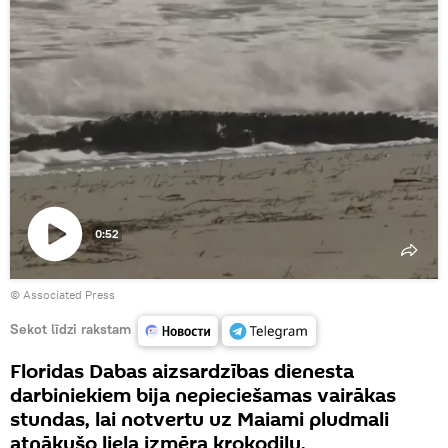
0:52
Atskaņot
© Associated Press
video
Sekot līdzi rakstam
Floridas Dabas aizsardzības dienesta
darbiniekiem bija nepieciešamas vairākas
stundas, lai notvertu uz Maiami pludmali
atnākušo liela izmēra krokodilu.