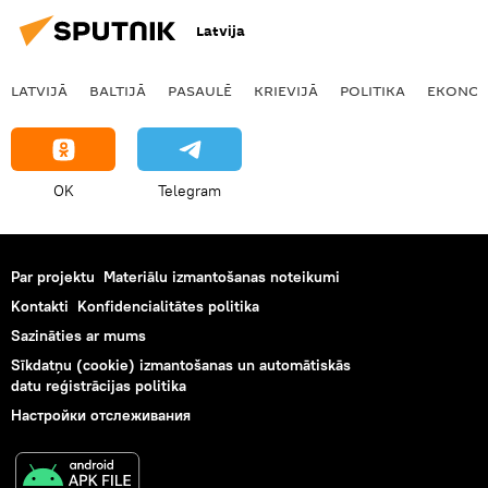
Latvija
LATVIJĀ
BALTIJĀ
PASAULĒ
KRIEVIJĀ
POLITIKA
EKONOM
OK
Telegram
Par projektu
Materiālu izmantošanas noteikumi
Kontakti
Konfidencialitātes politika
Sazināties ar mums
Sīkdatņu (cookie) izmantošanas un automātiskās
datu reģistrācijas politika
Настройки отслеживания