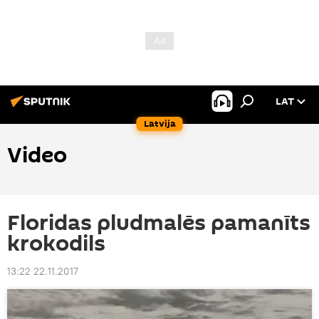
LAT
Latvija
Video
Floridas pludmalēs pamanīts
krokodils
13:22 22.11.2017