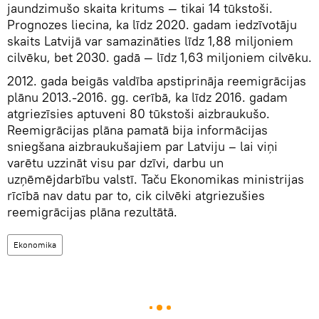
jaundzimušo skaita kritums — tikai 14 tūkstoši.
Prognozes liecina, ka līdz 2020. gadam iedzīvotāju
skaits Latvijā var samazināties līdz 1,88 miljoniem
cilvēku, bet 2030. gadā — līdz 1,63 miljoniem cilvēku.
2012. gada beigās valdība apstiprināja reemigrācijas
plānu 2013.-2016. gg. cerībā, ka līdz 2016. gadam
atgriezīsies aptuveni 80 tūkstoši aizbraukušo.
Reemigrācijas plāna pamatā bija informācijas
sniegšana aizbraukušajiem par Latviju – lai viņi
varētu uzzināt visu par dzīvi, darbu un
uzņēmējdarbību valstī. Taču Ekonomikas ministrijas
rīcībā nav datu par to, cik cilvēki atgriezušies
reemigrācijas plāna rezultātā.
Ekonomika