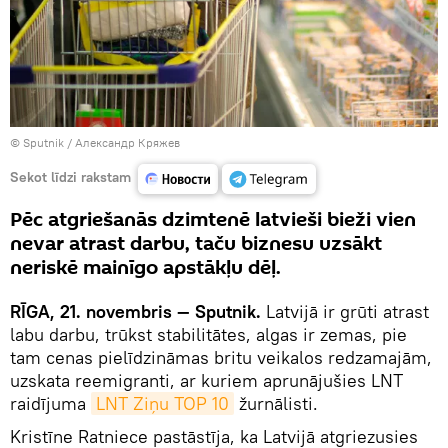
© Sputnik / Александр Кряжев
Sekot līdzi rakstam
Pēc atgriešanās dzimtenē latvieši bieži vien
nevar atrast darbu, taču biznesu uzsākt
neriskē mainīgo apstākļu dēļ.
RĪGA, 21. novembris — Sputnik.
Latvijā ir grūti atrast
labu darbu, trūkst stabilitātes, algas ir zemas, pie
tam cenas pielīdzināmas britu veikalos redzamajām,
uzskata reemigranti, ar kuriem aprunājušies LNT
raidījuma
LNT Ziņu TOP 10
žurnālisti.
Kristīne Ratniece pastāstīja, ka Latvijā atgriezusies