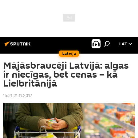
LAT
Latvija
Mājāsbraucēji Latvijā: algas
ir niecīgas, bet cenas – kā
Lielbritānijā
15:21 21.11.2017