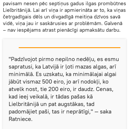
pavisam nesen pēc septiņus gadus ilgas prombūtnes
Lielbritānijā. Lai arī viņa ir apmierināta ar to, ka viņas
četrgadīgais dēls un divgadīgā meitiņa dzīvos savā
vidē, viņa jau ir saskārusies ar problēmām. Galvenā
– nav iespējams atrast pienācīgi apmaksātu darbu.
"Padzīvojot pirmo nepilno nedēļu, es esmu
sapratusi, ka Latvijā ir ļoti mazas algas, arī
minimālā. Es uzskatu, ka minimālajai algai
jābūt vismaz 500 eiro, jo arī nodokļi, ko
atvelk nost, tie 200 eiro, ir daudz. Cenas,
kad ieej veikalā, ir tādas pašas kā
Lielbritānijā un pat augstākas, tad
padomājiet paši, tas ir neprātīgi," — saka
Ratniece.