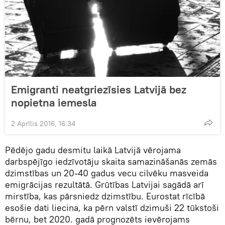
Emigranti neatgriezīsies Latvijā bez
nopietna iemesla
2 Aprīlis 2016, 16:34
Pēdējo gadu desmitu laikā Latvijā vērojama
darbspējīgo iedzīvotāju skaita samazināšanās zemās
dzimstības un 20-40 gadus vecu cilvēku masveida
emigrācijas rezultātā. Grūtības Latvijai sagādā arī
mirstība, kas pārsniedz dzimstību. Eurostat rīcībā
esošie dati liecina, ka pērn valstī dzimuši 22 tūkstoši
bērnu, bet 2020. gadā prognozēts ievērojams