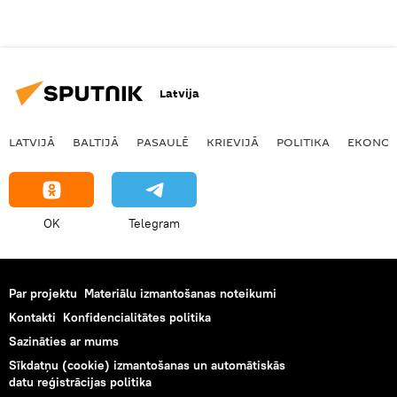
Latvija
LATVIJĀ
BALTIJĀ
PASAULĒ
KRIEVIJĀ
POLITIKA
EKONOM
OK
Telegram
Par projektu
Materiālu izmantošanas noteikumi
Kontakti
Konfidencialitātes politika
Sazināties ar mums
Sīkdatņu (cookie) izmantošanas un automātiskās
datu reģistrācijas politika