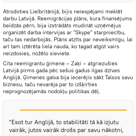
Atrodoties Lielbritānijā, bijis neiespējami meklēt
darbu Latvijā. Reemigrācijas plāns, kura finansējums
beidzās pērn, bija izstrādāts mudināt uzņēmējus
organizēt darba intervijas ar "Skype" starpniecību,
taču tas nedarbojās. Plāns atzīts par neveiksmīgu, lai
arī tam iztērēta liela nauda, ko tagad atgūt vairs
neizdosies, nožēlo sieviete.
Cita reemigrantu ģimene – Zaķi – atgriezušies
Latvijā pirms gada pēc sešus gadus ilgas dzīves
Anglijā. Ģimenes galva bija iecerējis sākt Talsos savu
biznesu, taču nevarēja par to izšķirties
neprognozējamās nodokļu politikas dēļ.
"Esot tur Anglijā, to stabilitāti tā kā izjutu
vairāk, jutos vairāk drošs par savu nākotni,