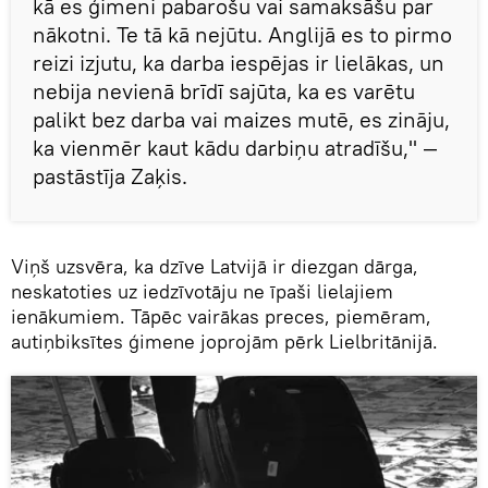
kā es ģimeni pabarošu vai samaksāšu par
nākotni. Te tā kā nejūtu. Anglijā es to pirmo
reizi izjutu, ka darba iespējas ir lielākas, un
nebija nevienā brīdī sajūta, ka es varētu
palikt bez darba vai maizes mutē, es zināju,
ka vienmēr kaut kādu darbiņu atradīšu," —
pastāstīja Zaķis.
Viņš uzsvēra, ka dzīve Latvijā ir diezgan dārga,
neskatoties uz iedzīvotāju ne īpaši lielajiem
ienākumiem. Tāpēc vairākas preces, piemēram,
autiņbiksītes ģimene joprojām pērk Lielbritānijā.