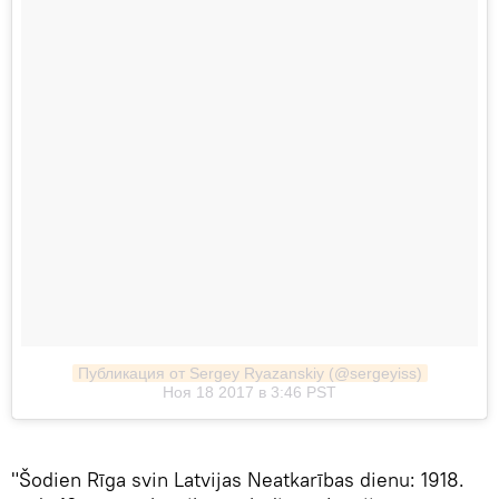
Публикация от Sergey Ryazanskiy (@sergeyiss)
Ноя 18 2017 в 3:46 PST
"Šodien Rīga svin Latvijas Neatkarības dienu: 1918.