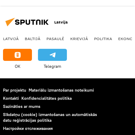
Latvija
LATVIJĀ
BALTIJĀ
PASAULĒ
KRIEVIJĀ
POLITIKA
EKONOM
OK
Telegram
Par projektu
Materiālu izmantošanas noteikumi
Kontakti
Konfidencialitātes politika
Sazināties ar mums
Sīkdatņu (cookie) izmantošanas un automātiskās
datu reģistrācijas politika
Настройки отслеживания