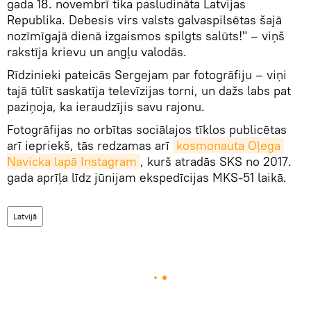
gada 18. novembrī tika pasludināta Latvijas
Republika. Debesis virs valsts galvaspilsētas šajā
nozīmīgajā dienā izgaismos spilgts salūts!" – viņš
rakstīja krievu un angļu valodās.
Rīdzinieki pateicās Sergejam par fotogrāfiju – viņi
tajā tūlīt saskatīja televīzijas torni, un dažs labs pat
paziņoja, ka ieraudzījis savu rajonu.
Fotogrāfijas no orbītas sociālajos tīklos publicētas
arī iepriekš, tās redzamas arī
kosmonauta Oļega 
Navicka lapā Instagram
, kurš atradās SKS no 2017.
gada aprīļa līdz jūnijam ekspedīcijas MKS-51 laikā.
Latvijā