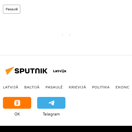
Pasaulē
Latvija
LATVIJĀ
BALTIJĀ
PASAULĒ
KRIEVIJĀ
POLITIKA
EKONOM
OK
Telegram