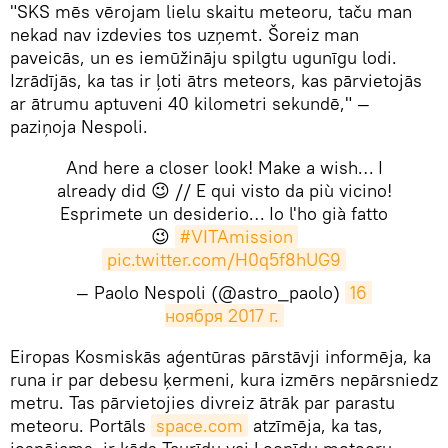
"SKS mēs vērojam lielu skaitu meteoru, taču man
nekad nav izdevies tos uzņemt. Šoreiz man
paveicās, un es iemūžināju spilgtu ugunīgu lodi.
Izrādījās, ka tas ir ļoti ātrs meteors, kas pārvietojās
ar ātrumu aptuveni 40 kilometri sekundē," —
paziņoja Nespoli.
And here a closer look! Make a wish… I
already did 😉 // E qui visto da più vicino!
Esprimete un desiderio… Io l'ho già fatto
😉
#VITAmission
pic.twitter.com/H0q5f8hUG9
— Paolo Nespoli (@astro_paolo)
16 
ноября 2017 г.
​Eiropas Kosmiskās aģentūras pārstāvji informēja, ka
runa ir par debesu ķermeni, kura izmērs nepārsniedz
metru. Tas pārvietojies divreiz ātrāk par parastu
meteoru. Portāls
space.com
atzīmēja, ka tas,