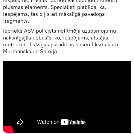
iespējams, ir kāds Taurīdu vai Leonīdu meteoru
plūsmas elements. Speciālisti piebilda, ka,
iespējams, tas bijis arī mākslīgā pavadoņa
fragments.
Iepriekš ASV policists nofilmēja uzliesmojumu
naksnīgajās debesīs, ko, iespējams, atstājis
meteorīts. Līdzīgas parādības nesen fiksētas arī
Murmanskā un Somijā.