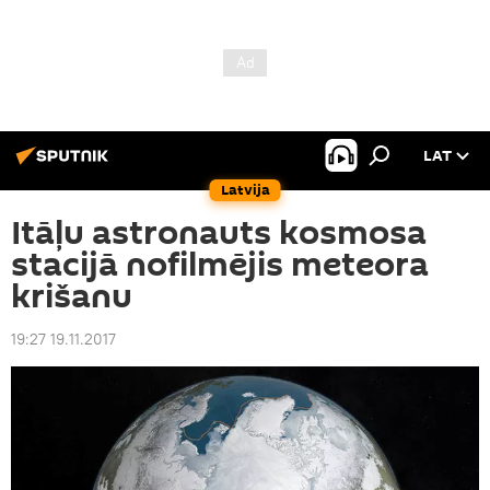
LAT
Latvija
Itāļu astronauts kosmosa
stacijā nofilmējis meteora
krišanu
19:27 19.11.2017