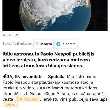
©
REUTERS
Sekot līdzi rakstam
Itāļu astronauts Paolo Nespoli publicējis
video ierakstu, kurā redzama meteora
kritiens atmosfēras blīvajos slāņos.
RĪGA
, 19
.
novembris
—
Sputnik
.
Itāļu astronauts
Paolo Nespoli starptautiskajā kosmosa stacijā
ierakstījis video, kurā redzams meteora kritiens
atmosfēras blīvajos slāņos Atlantijas okeāna rajonā,
vēsta
RIA Novosti
. Ierakstu viņš publicējis savā lapā
Twitter
.