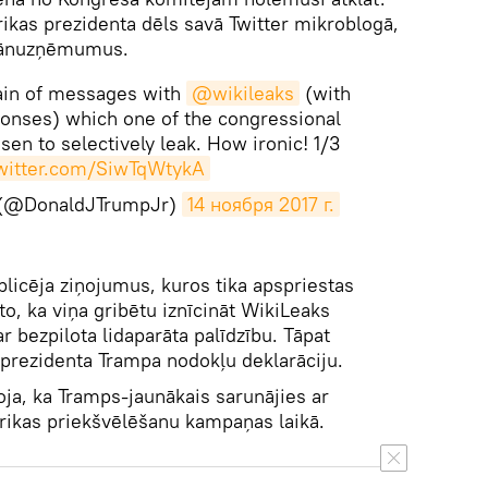
rikas prezidenta dēls savā Twitter mikroblogā,
krānuzņēmumus.
hain of messages with
@wikileaks
(with
onses) which one of the congressional
en to selectively leak. How ironic! 1/3
twitter.com/SiwTqWtykA
. (@DonaldJTrumpJr)
14 ноября 2017 г.
blicēja ziņojumus, kuros tika apspriestas
to, ka viņa gribētu iznīcināt WikiLeaks
r bezpilota lidaparāta palīdzību. Tāpat
t prezidenta Trampa nodokļu deklarāciju.
ņoja, ka Tramps-jaunākais sarunājies ar
ikas priekšvēlēšanu kampaņas laikā.