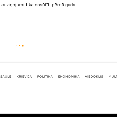
 ziņojumi tika nosūtīti pērnā gada
ASAULĒ
KRIEVIJĀ
POLITIKA
EKONOMIKA
VIEDOKLIS
MULT