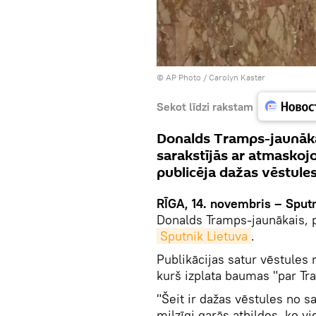
© AP Photo / Carolyn Kaster
Sekot līdzi rakstam
Donalds Tramps-jaunākai
sarakstījās ar atmaskoj
publicēja dažas vēstules
RĪGA, 14. novembris – Sputn
Donalds Tramps-jaunākais, p
Sputnik Lietuva
.
Publikācijas satur vēstules 
kurš izplata baumas "par Tr
"Šeit ir dažas vēstules no s
milzīgi garās atbildes, ko 