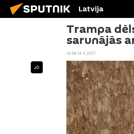
Latvija
Trampa dēls
sarunājās a
14:38 14.11.2017