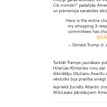
Cik ironiski!" padalījās Ame
un pievienoja sarakstes e
Here is the entire c
my whopping 3 resp
committees has chos
pic.
— Donald Trump Jr
Turklāt Tramps-jaunākais pu
Hilarijas Klintones runu par 
dibinātāju Džulianu Asanžu a
vēstulēs bija prasība snieg
Iepriekš žurnāls Atlantic zi
WikiLeaks pārstāvjiem Amer