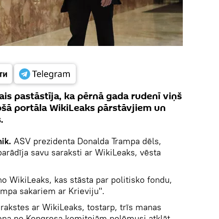
s pastāstīja, ka pērnā gada rudenī viņš
ošā portāla WikiLeaks pārstāvjiem un
.
ik.
ASV prezidenta Donalda Trampa dēls,
arādīja savu saraksti ar WikiLeaks, vēsta
no WikiLeaks, kas stāsta par politisko fondu,
ampa sakariem ar Krieviju".
arakstes ar WikiLeaks, tostarp, trīs manas
viena no Kongresa komitejām nolēmusi atklāt.