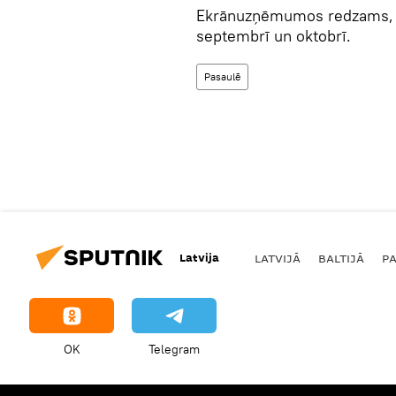
Ekrānuzņēmumos redzams, ka
septembrī un oktobrī.
Pasaulē
Latvija
LATVIJĀ
BALTIJĀ
P
OK
Telegram