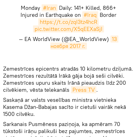
Monday
#Iran
Daily: 141+ Killed, 866+
Injured in Earthquake on
#Iraq
Border
https://t.co/zqI3tz4hcR
pic.twitter.com/X5qEEXaSjI
— EA WorldView (@EA_WorldView)
13 
ноября 2017 г.
Zemestrīces epicentrs atradās 10 kilometru dziļumā.
Zemestrīces rezultātā Irākā gāja bojā seši cilvēki.
Zemestrīces upuru skaits Irānā pieaudzis līdz 200
cilvēkiem, vēsta telekanāls
Press TV
.
Saskaņā ar valsts veselības ministra vietnieka
Kasema Džan-Babajas sacīto ir cietuši vairāk nekā
1500 cilvēku.
Sarkanais Pusmēness paziņoja, ka apmēram 70
tūkstoši irāņu palikuši bez pajumtes, zemestrīces