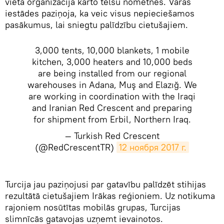
vietā organizācija kārto telšu nometnes. Varas
iestādes paziņoja, ka veic visus nepieciešamos
pasākumus, lai sniegtu palīdzību cietušajiem.
3,000 tents, 10,000 blankets, 1 mobile
kitchen, 3,000 heaters and 10,000 beds
are being installed from our regional
warehouses in Adana, Muş and Elazığ. We
are working in coordination with the Iraqi
and Iranian Red Crescent and preparing
for shipment from Erbil, Northern Iraq.
— Turkish Red Crescent
(@RedCrescentTR)
12 ноября 2017 г.
Turcija jau paziņojusi par gatavību palīdzēt stihijas
rezultātā cietušajiem Irākas reģioniem. Uz notikuma
rajoniem nosūtītas mobilās grupas, Turcijas
slimnīcās gatavojas uzņemt ievainotos.