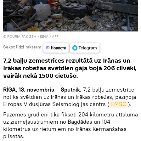
© POURIA PAKIZEH / ISNA / AFP
Sekot līdzi rakstam
7,2 baļļu zemestrīces rezultātā uz Irānas un
Irākas robežas svētdien gāja bojā 206 cilvēki,
vairāk nekā 1500 cietušo.
RĪGA, 13. novembris – Sputnik.
7,2 baļļu zemestrīce
notika svētdien uz Irānas un Irākas robežas, paziņoja
Eiropas Vidusjūras Seismoloģijas centrs (
EMSC
).
Pazemes grūdieni tika fiksēti 204 kilometru attālumā
uz ziemeļaustrumiem no Bagdādes un 104
kilometrus uz rietumiem no Irānas Kermanšahas
pilsētas.