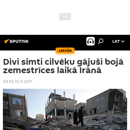
LAT
Latvija
Divi simti cilvēku gājuši bojā
zemestrīces laikā Irānā
09:55 13.11.2017