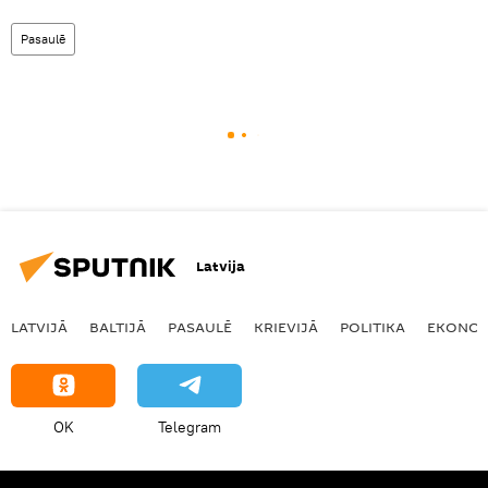
Pasaulē
Latvija
LATVIJĀ
BALTIJĀ
PASAULĒ
KRIEVIJĀ
POLITIKA
EKONOM
OK
Telegram