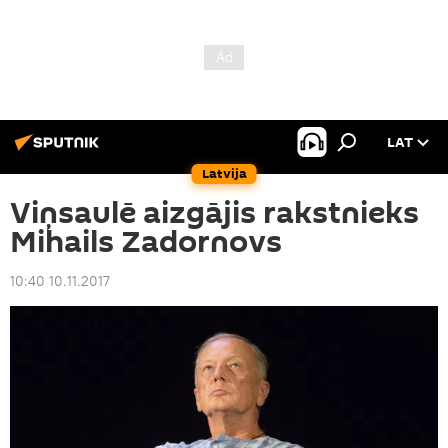
LAT
Latvija
Viņsaulē aizgājis rakstnieks
Mihails Zadornovs
10:40 10.11.2017