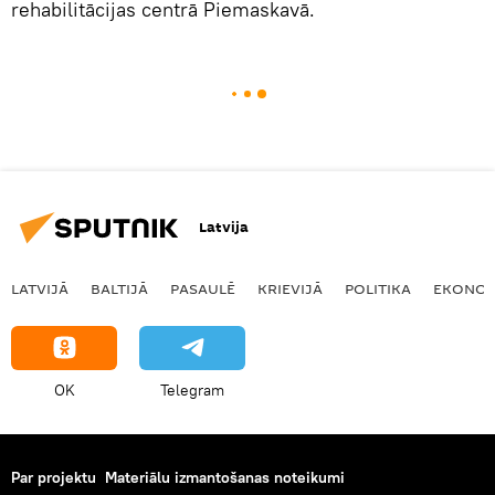
rehabilitācijas centrā Piemaskavā.
Latvija
LATVIJĀ
BALTIJĀ
PASAULĒ
KRIEVIJĀ
POLITIKA
EKONOM
OK
Telegram
Par projektu
Materiālu izmantošanas noteikumi