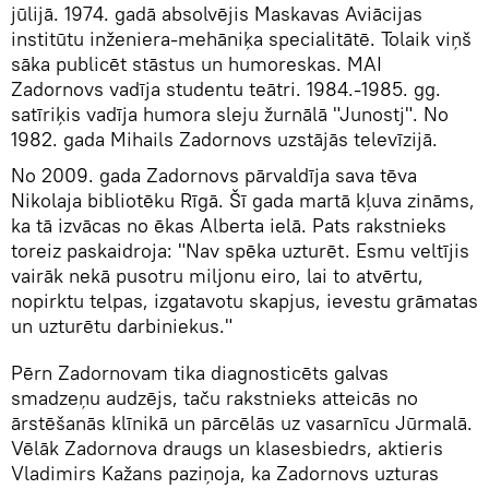
jūlijā. 1974. gadā absolvējis Maskavas Aviācijas
institūtu inženiera-mehāniķa specialitātē. Tolaik viņš
sāka publicēt stāstus un humoreskas. MAI
Zadornovs vadīja studentu teātri. 1984.-1985. gg.
satīriķis vadīja humora sleju žurnālā "Junostj". No
1982. gada Mihails Zadornovs uzstājās televīzijā.
No 2009. gada Zadornovs pārvaldīja sava tēva
Nikolaja bibliotēku Rīgā. Šī gada martā kļuva zināms,
ka tā izvācas no ēkas Alberta ielā. Pats rakstnieks
toreiz paskaidroja: "Nav spēka uzturēt. Esmu veltījis
vairāk nekā pusotru miljonu eiro, lai to atvērtu,
nopirktu telpas, izgatavotu skapjus, ievestu grāmatas
un uzturētu darbiniekus."
Pērn Zadornovam tika diagnosticēts galvas
smadzeņu audzējs, taču rakstnieks atteicās no
ārstēšanās klīnikā un pārcēlās uz vasarnīcu Jūrmalā.
Vēlāk Zadornova draugs un klasesbiedrs, aktieris
Vladimirs Kažans paziņoja, ka Zadornovs uzturas