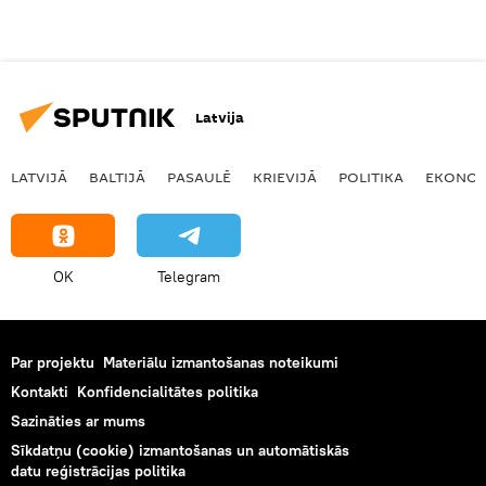
Latvija
LATVIJĀ
BALTIJĀ
PASAULĒ
KRIEVIJĀ
POLITIKA
EKONOM
OK
Telegram
Par projektu
Materiālu izmantošanas noteikumi
Kontakti
Konfidencialitātes politika
Sazināties ar mums
Sīkdatņu (cookie) izmantošanas un automātiskās
datu reģistrācijas politika