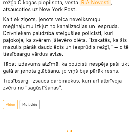
režģa Čikāgas piepilsētā, vēsta
RIA Novosti
,
atsaucoties uz New York Post.
Kā tiek ziņots, jenots veica neveiksmīgu
mēģinājumu izkļūt no kanalizācijas un iesprūda.
Dzīvniekam palīdzībā steigušies policisti, kuri
pajokoja, ka zvēram jāievēro diēta. "Izskatās, ka šis
mazulis pārāk daudz ēdis un iesprūdis režģī," — citē
tiesībsargu vārdus avīze.
Tāpat izdevums atzīmē, ka policisti nespēja paši tikt
galā ar jenota glābšanu, jo viņš bija pārāk resns.
Tiesībsargi izsauca darbiniekus, kuri arī atbrīvoja
zvēru no "sagūstīšanas".
Video
Multivide