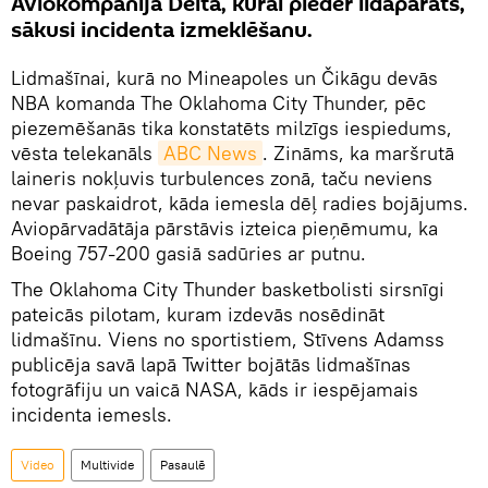
Aviokompānija Delta, kurai pieder lidaparāts,
sākusi incidenta izmeklēšanu.
Lidmašīnai, kurā no Mineapoles un Čikāgu devās
NBA komanda The Oklahoma City Thunder, pēc
piezemēšanās tika konstatēts milzīgs iespiedums,
vēsta telekanāls
ABC News
. Zināms, ka maršrutā
laineris nokļuvis turbulences zonā, taču neviens
nevar paskaidrot, kāda iemesla dēļ radies bojājums.
Aviopārvadātāja pārstāvis izteica pieņēmumu, ka
Boeing 757-200 gasiā sadūries ar putnu.
The Oklahoma City Thunder basketbolisti sirsnīgi
pateicās pilotam, kuram izdevās nosēdināt
lidmašīnu. Viens no sportistiem, Stīvens Adamss
publicēja savā lapā Twitter bojātās lidmašīnas
fotogrāfiju un vaicā NASA, kāds ir iespējamais
incidenta iemesls.
Video
Multivide
Pasaulē