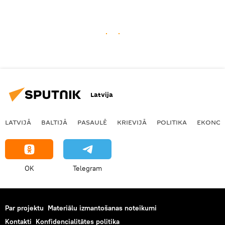
Latvija
LATVIJĀ
BALTIJĀ
PASAULĒ
KRIEVIJĀ
POLITIKA
EKONOM
OK
Telegram
Par projektu
Materiālu izmantošanas noteikumi
Kontakti
Konfidencialitātes politika