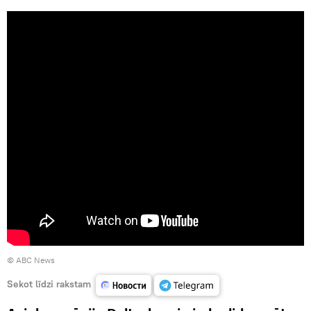
©
ABC News
Sekot līdzi rakstam