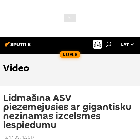
LAT
Latvija
Video
Lidmašīna ASV
piezemējusies ar gigantisku
nezināmas izcelsmes
iespiedumu
13:47 03.11.2017