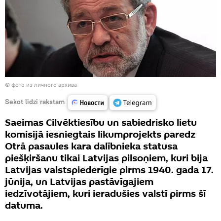
© фото из личного архива
Sekot līdzi rakstam
Saeimas Cilvēktiesību un sabiedrisko lietu
komisijā iesniegtais likumprojekts paredz
Otrā pasaules kara dalībnieka statusa
piešķiršanu tikai Latvijas pilsoņiem, kuri bija
Latvijas valstspiederīgie pirms 1940. gada 17.
jūnija, un Latvijas pastāvīgajiem
iedzīvotājiem, kuri ieradušies valstī pirms šī
datuma.