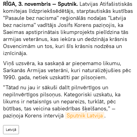
RĪGA, 3. novembris — Sputnik.
Latvijas Atifašistiskās
komitejas līdzpriekšsēdētājs, starptautiskās kustības
"Pasaule bez nacisma" reģionālās nodaļas "Latvija
bez nacisma" vadītājs Josifs Korens paziņojis, ka
Saeimas apstiprinātais likumprojekts pielīdzina tās
armijas veterānus, kas iekūra un dedzināja krāsnis
Osvencimām un tos, kuri šīs krāsnis nodzēsa un
iznīcināja.
Viņš uzsvēra, ka saskaņā ar pieņemamo likumu,
Sarkanās Armijas veterāni, kuri naturalizējušies pēc
1990. gada, netiek uzskatīti par pilsoņiem.
"Tātad nu jau ir sākuši dalīt pilnvērtīgos un
nepilnvērtīgos pilsoņus. Kategoriski uzskatu, ka
likums ir netaisnīgs un nepareizs, turklāt, pēc
būtības, tas veicina sabiedrības šķelšanos," —
paziņoja Korens intervijā
Sputnik Latvija
.
Latvijā