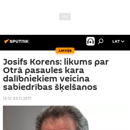
LAT
Latvija
Josifs Korens: likums par
Otrā pasaules kara
dalībniekiem veicina
sabiedrības šķelšanos
13:12 03.11.2017