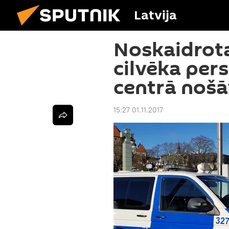
Latvija
Noskaidrota
cilvēka pers
centrā nošā
15:27 01.11.2017