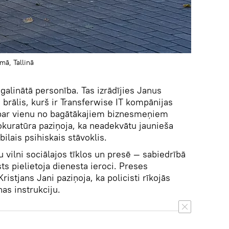
mā, Tallinā
galinātā personība. Tas izrādījies Janus
brālis, kurš ir Transferwise IT kompānijas
s par vienu no bagātākajiem biznesmeņiem
okuratūra paziņoja, ka neadekvātu jaunieša
bilais psihiskais stāvoklis.
u vilni sociālajos tīklos un presē — sabiedrībā
sts pielietoja dienesta ieroci. Preses
istjans Jani paziņoja, ka policisti rīkojās
as instrukciju.