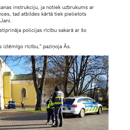
nas instrukciju, ja notiek uzbrukums ar
ces, tad atbildes kārtā tiek pielietots
Jani.
stiprināja policijas rīcību sakarā ar šo
as izlēmīgo rīcību," paziņoja Ās.