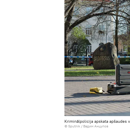
Kriminālpolicija apskata apšaudes v
© Sputnik / Вадим Анцупов