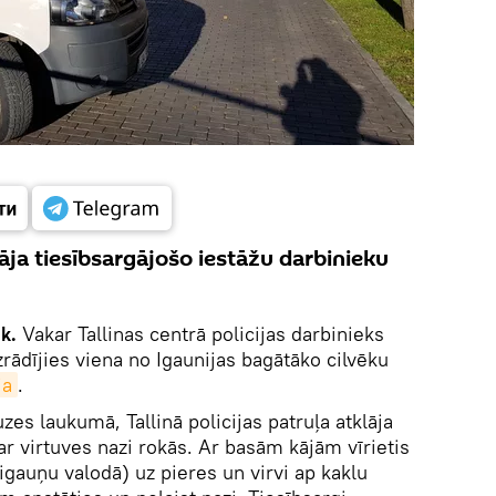
āja tiesībsargājošo iestāžu darbinieku
k.
Vakar Tallinas centrā policijas darbinieks
izrādījies viena no Igaunijas bagātāko cilvēku
ja
.
zes laukumā, Tallinā policijas patruļa atklāja
ar virtuves nazi rokās. Ar basām kājām vīrietis
 igauņu valodā) uz pieres un virvi ap kaklu