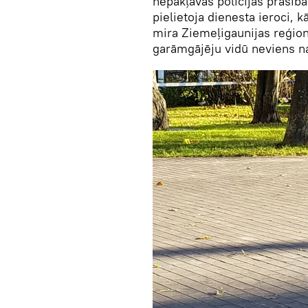
nepakļāvās policijas prasībā
pielietoja dienesta ieroci, k
mira Ziemeļigaunijas reģionā
garāmgājēju vidū neviens na