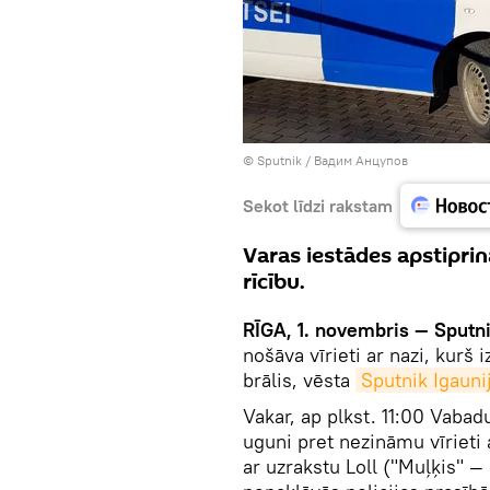
© Sputnik / Вадим Анцупов
Sekot līdzi rakstam
Varas iestādes apstiprin
rīcību.
RĪGA, 1. novembris — Sputni
nošāva vīrieti ar nazi, kurš 
brālis, vēsta
Sputnik Igauni
Vakar, ap plkst. 11:00 Vabadu
uguni pret nezināmu vīrieti 
ar uzrakstu Loll ("Muļķis" —