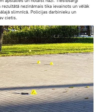
m apstāties un nolaist nazi. Tiesībsargi
ā rezultātā nezināmais tika ievainots un vēlāk
lajā slimnīcā. Policijas darbinieku un
v cietis.