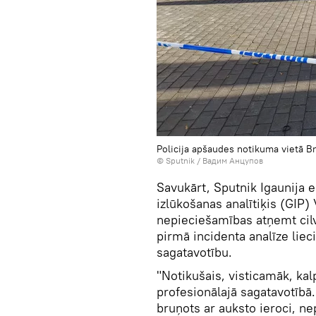
Policija apšaudes notikuma vietā Br
© Sputnik / Вадим Анцупов
Savukārt, Sputnik Igaunija e
izlūkošanas analītiķis (GIP)
nepieciešamības atņemt cilv
pirmā incidenta analīze liec
sagatavotību.
"Notikušais, visticamāk, kal
profesionālajā sagatavotībā.
bruņots ar auksto ieroci, n