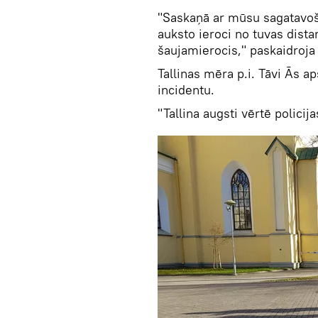
"Saskaņā ar mūsu sagatavoša
auksto ieroci no tuvas distan
šaujamierocis," paskaidroja 
Tallinas mēra p.i. Tāvi Ās ap
incidentu.
"Tallina augsti vērtē policij