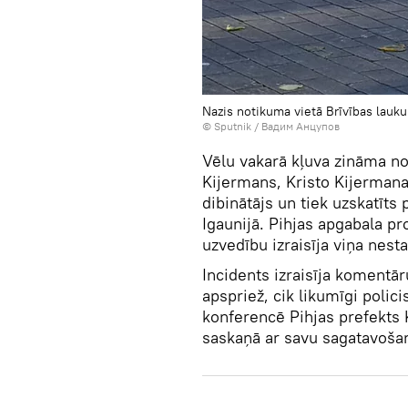
Nazis notikuma vietā Brīvības lauku
© Sputnik / Вадим Анцупов
Vēlu vakarā kļuva zināma no
Kijermans, Kristo Kijermana 
dibinātājs un tiek uzskatīt
Igaunijā. Pihjas apgabala pr
uzvedību izraisīja viņa nesta
Incidents izraisīja komentār
apspriež, cik likumīgi polici
konferencē Pihjas prefekts Kr
saskaņā ar savu sagatavošan