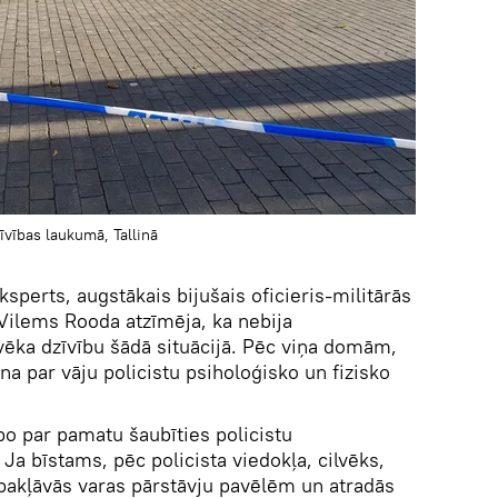
īvības laukumā, Tallinā
ksperts, augstākais bijušais oficieris-militārās
 Vilems Rooda atzīmēja, ka nebija
ēka dzīvību šādā situācijā. Pēc viņa domām,
ina par vāju policistu psiholoģisko un fizisko
po par pamatu šaubīties policistu
 Ja bīstams, pēc policista viedokļa, cilvēks,
epakļāvās varas pārstāvju pavēlēm un atradās