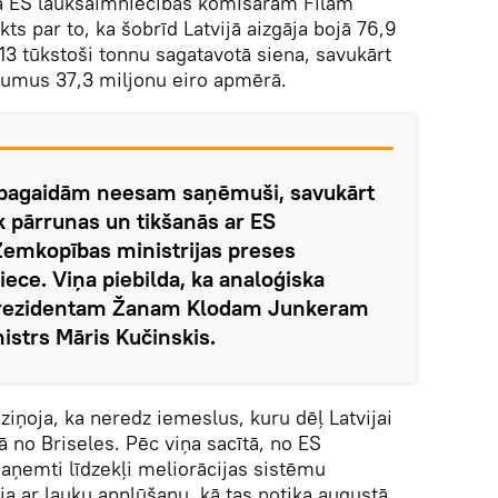
ta ES lauksaimniecības komisāram Filam
ts par to, ka šobrīd Latvijā aizgāja bojā 76,9
13 tūkstoši tonnu sagatavotā siena, savukārt
jumus 37,3 miljonu eiro apmērā.
s pagaidām neesam saņēmuši, savukārt
k pārrunas un tikšanās ar ES
Zemkopības ministrijas preses
ece. Viņa piebilda, ka analoģiska
 prezidentam Žanam Klodam Junkeram
istrs Māris Kučinskis.
aziņoja, ka neredz iemeslus, kuru dēļ Latvijai
ā no Briseles. Pēc viņa sacītā, no ES
 saņemti līdzekļi meliorācijas sistēmu
ija ar lauku applūšanu, kā tas notika augustā,