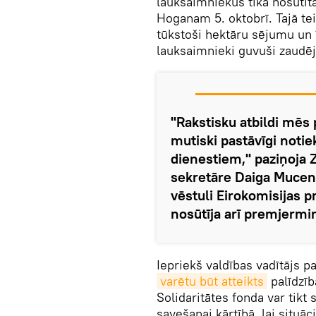
lauksaimniekus tika nosūtī
Hoganam 5. oktobrī. Tajā teik
tūkstoši hektāru sējumu un 
lauksaimnieki guvuši zaudē
"Rakstisku atbildi mē
mutiski pastāvīgi notie
dienestiem," paziņoja 
sekretāre Daiga Muceni
vēstuli Eirokomisijas
nosūtīja arī premjermin
Iepriekš valdības vadītājs p
varētu būt atteikts
palīdzīb
Solidaritātes fonda var tikt
savešanai kārtībā, lai situāc