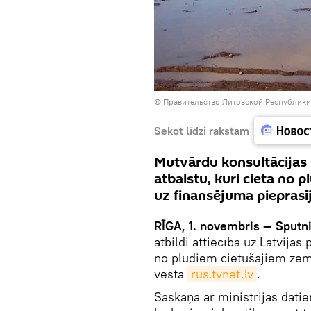
©
Правительство Литовской Республики
Sekot līdzi rakstam
Mutvārdu konsultācijas 
atbalstu, kuri cieta no p
uz finansējuma pieprasī
RĪGA, 1. novembris — Sputni
atbildi attiecībā uz Latvija
no plūdiem cietušajiem zem
vēsta
rus.tvnet.lv
.
Saskaņā ar ministrijas datie