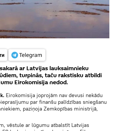
sakarā ar Latvijas lauksaimnieku
lūdiem, turpinās, taču rakstisku atbildi
jumu Eirokomisija nedod.
k.
Eirokomisija joprojām nav devusi nekādu
s pieprasījumu par finanšu palīdzības sniegšanu
niekiem, paziņoja Zemkopības ministrijā,
m, vēstule ar lūgumu atbalstīt Latvijas