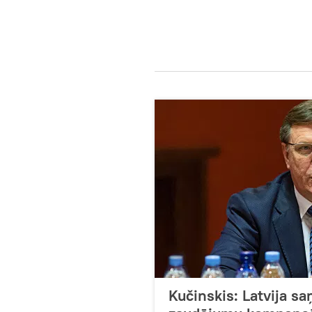
Kučinskis: Latvija s