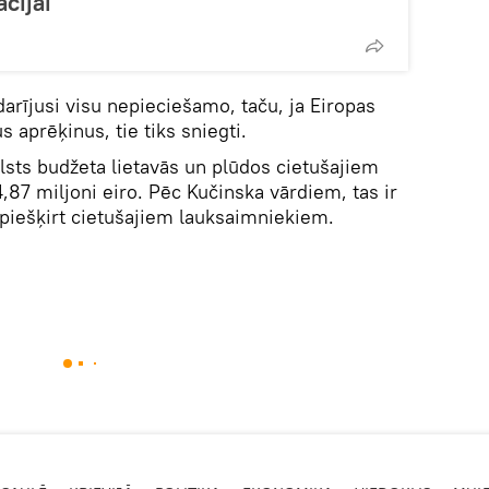
cijai
zdarījusi visu nepieciešamo, taču, ja Eiropas
 aprēķinus, tie tiks sniegti.
valsts budžeta lietavās un plūdos cietušajiem
,87 miljoni eiro. Pēc Kučinska vārdiem, tas ir
 piešķirt cietušajiem lauksaimniekiem.