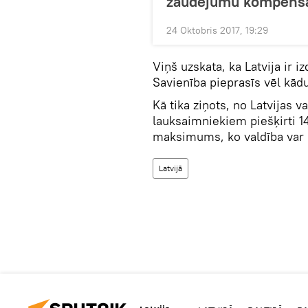
zaudējumu kompensā
24 Oktobris 2017, 19:29
Viņš uzskata, ka Latvija ir i
Savienība pieprasīs vēl kādus
Kā tika ziņots, no Latvijas 
lauksaimniekiem piešķirti 14
maksimums, ko valdība var
Latvijā