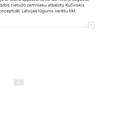
plūdos cietušo zemnieku atbalstu Kučinskis
onceptuāli Latvijas lūgums varētu tikt