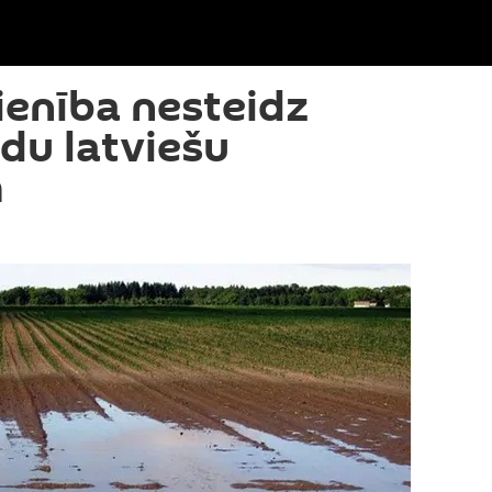
ienība nesteidz
udu latviešu
m