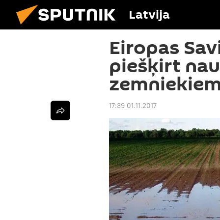
Latvija
Eiropas Sav
piešķirt na
zemniekie
17:39 01.11.2017