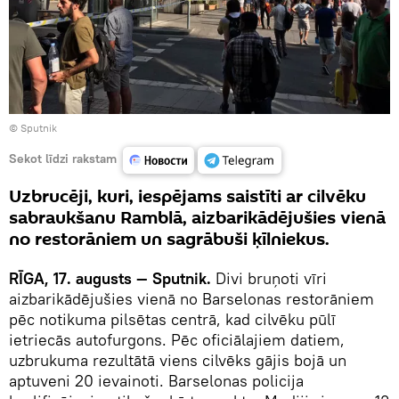
© Sputnik
Sekot līdzi rakstam
Uzbrucēji, kuri, iespējams saistīti ar cilvēku
sabraukšanu Ramblā, aizbarikādējušies vienā
no restorāniem un sagrābuši ķīlniekus.
RĪGA, 17. augusts — Sputnik.
Divi bruņoti vīri
aizbarikādējušies vienā no Barselonas restorāniem
pēc notikuma pilsētas centrā, kad cilvēku pūlī
ietriecās autofurgons. Pēc oficiālajiem datiem,
uzbrukuma rezultātā viens cilvēks gājis bojā un
aptuveni 20 ievainoti. Barselonas policija