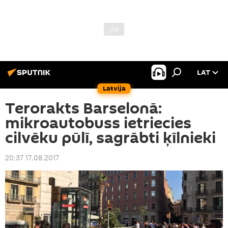
LAT
Latvija
Terorakts Barselonā:
mikroautobuss ietriecies
cilvēku pūlī, sagrābti ķīlnieki
20:37 17.08.2017