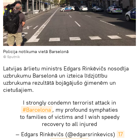
Policija notikuma vietā Barselonā
© Sputnik
Latvijas ārlietu ministrs Edgars Rinkēvičs nosodīja
uzbrukumu Barselonā un izteica līdzjūtību
uzbrukuma rezultātā bojāgājušo ģimenēm un
cietušajiem.
I strongly condemn terrorist attack in
#Barcelona
, my profound symphaties
to families of victims and I wish speedy
recovery to all injured
— Edgars Rinkēvičs (@edgarsrinkevics)
17 