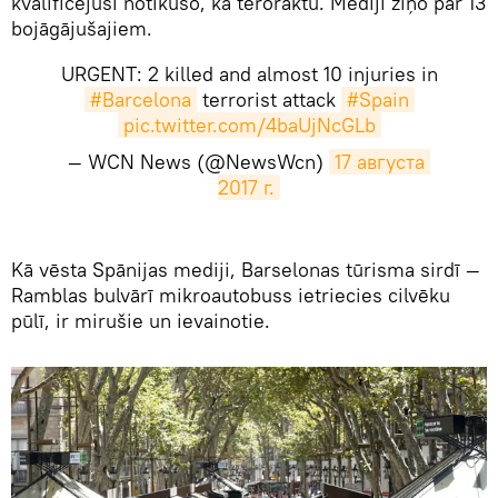
kvalificējusi notikušo, kā teroraktu. Mediji ziņo par 13
bojāgājušajiem.
URGENT: 2 killed and almost 10 injuries in
#Barcelona
terrorist attack
#Spain
pic.twitter.com/4baUjNcGLb
— WCN News (@NewsWcn)
17 августа 
2017 г.
Kā vēsta Spānijas mediji, Barselonas tūrisma sirdī —
Ramblas bulvārī mikroautobuss ietriecies cilvēku
pūlī, ir mirušie un ievainotie.