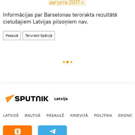
августа 2017 г.
​Informācijas par Barselonas terorakta rezultātā
cietušajiem Latvijas pilsoņiem nav.
Pasaulē
Terorakti Spānijā
Latvija
LATVIJĀ
BALTIJĀ
PASAULĒ
KRIEVIJĀ
POLITIKA
EKONOM