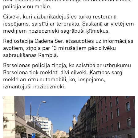
policija viņu meklē.
Cilvēki, kuri aizbarikādējušies turku restorānā,
iespējams, saistīti ar teroraktu. Saskaņā ar vietējiem
medijiem noziedznieki sagrābuši ķīlniekus.
Radiostacija Cadena Ser, atsaucoties uz informācijas
avotiem, ziņoja par 13 mirušajiem pēc cilvēku
sabraukšanas Ramblā.
Barselonas policija ziņoja, ka saistībā ar uzbrukumu
Barselonā tiek meklēti divi cilvēki. Kārtības sargi
meklē arī otru automobili, ko, iespējams,
izmantojuši noziedznieki.