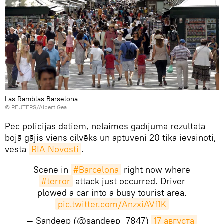
Las Ramblas Barselonā
© REUTERS/Albert Gea
Pēc policijas datiem, nelaimes gadījuma rezultātā
bojā gājis viens cilvēks un aptuveni 20 tika ievainoti,
vēsta
RIA Novosti
.
Scene in
#Barcelona
right now where
#terror
attack just occurred. Driver
plowed a car into a busy tourist area.
pic.twitter.com/AnzxiAVf1K
— Sandeep (@sandeep_7847)
17 августа 