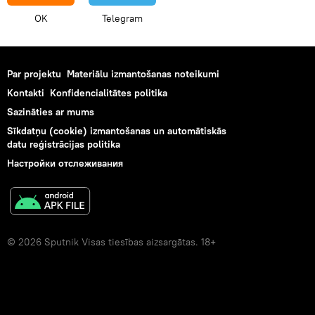
OK
Telegram
Par projektu
Materiālu izmantošanas noteikumi
Kontakti
Konfidencialitātes politika
Sazināties ar mums
Sīkdatņu (cookie) izmantošanas un automātiskās
datu reģistrācijas politika
Настройки отслеживания
© 2026 Sputnik Visas tiesības aizsargātas. 18+