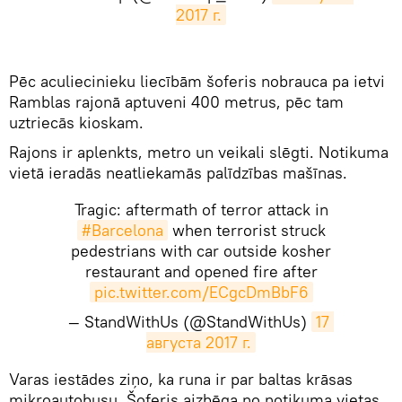
2017 г.
Pēc aculiecinieku liecībām šoferis nobrauca pa ietvi
Ramblas rajonā aptuveni 400 metrus, pēc tam
uztriecās kioskam.
Rajons ir aplenkts, metro un veikali slēgti. Notikuma
vietā ieradās neatliekamās palīdzības mašīnas.
Tragic: aftermath of terror attack in
#Barcelona
when terrorist struck
pedestrians with car outside kosher
restaurant and opened fire after
pic.twitter.com/ECgcDmBbF6
— StandWithUs (@StandWithUs)
17 
августа 2017 г.
​Varas iestādes ziņo, ka runa ir par baltas krāsas
mikroautobusu. Šoferis aizbēga no notikuma vietas,