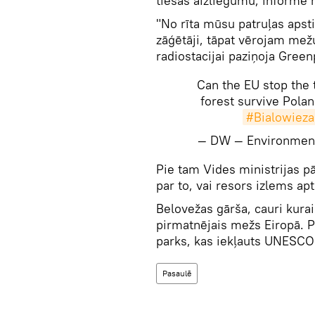
tiesas aizliegumu, informē 
"No rīta mūsu patruļas apsti
zāģētāji, tāpat vērojam mež
radiostacijai paziņoja Gre
Can the EU stop the t
forest survive Polan
#Bialowieza
— DW — Environmen
​Pie tam Vides ministrijas p
par to, vai resors izlems ap
Belovežas gārša, cauri kurai 
pirmatnējais mežs Eiropā. Po
parks, kas iekļauts UNESCO
Pasaulē