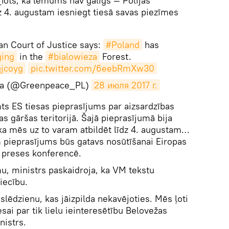
ņots, ka lēmums nav galīgs — Polijas
dz 4. augustam iesniegt tiesā savas piezīmes
n Court of Justice says:
#Poland
has
ging
in the
#bialowieza
Forest.
qjcoyg
pic.twitter.com/6eebRmXw30
ka (@Greenpeace_PL)
28 июля 2017 г.
emts ES tiesas pieprasījums par aizsardzības
 gāršas teritorijā. Šajā pieprasījumā bija
 ka mēs uz to varam atbildēt līdz 4. augustam…
 pieprasījums būs gatavs nosūtīšanai Eiropas
o preses konferencē.
u, ministrs paskaidroja, ka VM tekstu
iecību.
slēdzienu, kas jāizpilda nekavējoties. Mēs ļoti
sai par tik lielu ieinteresētību Belovežas
nistrs.