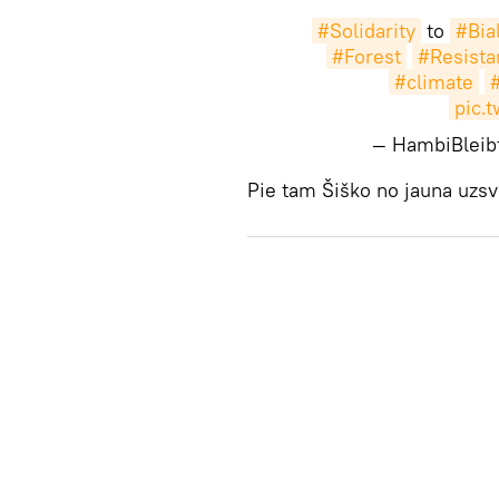
#Solidarity
to
#Bia
#Forest
#Resista
#climate
pic.
— HambiBlei
​Pie tam Šiško no jauna uzsv