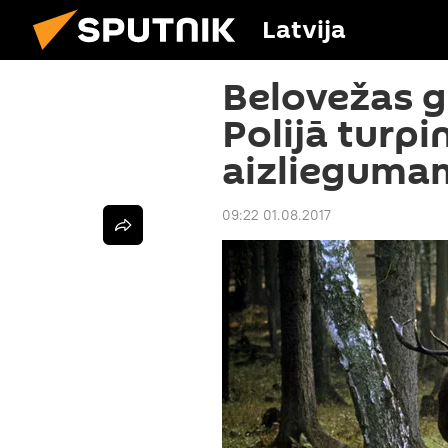
Latvija
Belovežas g
Polijā turpi
aizlieguma
09:22 01.08.2017