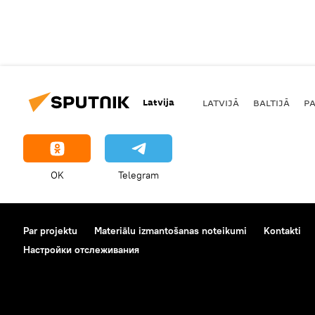
Latvija
LATVIJĀ
BALTIJĀ
P
OK
Telegram
Par projektu
Materiālu izmantošanas noteikumi
Kontakti
Настройки отслеживания