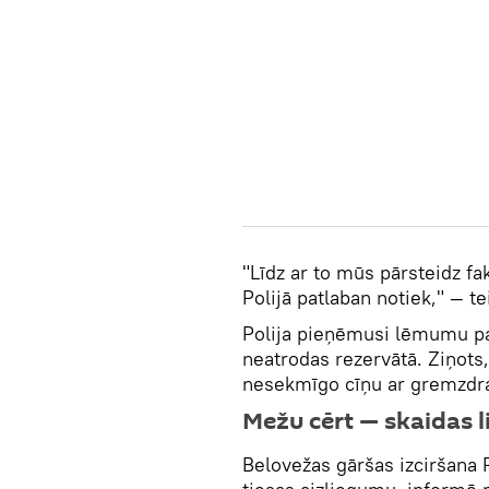
"Līdz ar to mūs pārsteidz fa
Polijā patlaban notiek," — tei
Polija pieņēmusi lēmumu pa
neatrodas rezervātā. Ziņot
nesekmīgo cīņu ar gremzdrau
Mežu cērt — skaidas l
Belovežas gāršas izciršana P