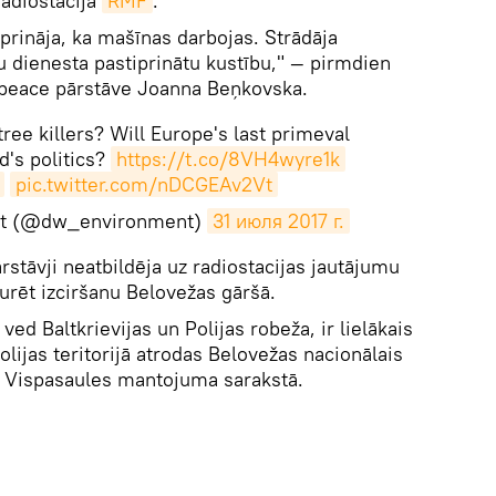
radiostacija
RMF
.
prināja, ka mašīnas darbojas. Strādāja
u dienesta pastiprinātu kustību," — pirmdien
enpeace pārstāve Joanna Beņkovska.
ree killers? Will Europe's last primeval
d's politics?
https://t.co/8VH4wyre1k
pic.twitter.com/nDCGEAv2Vt
t (@dw_environment)
31 июля 2017 г.
ārstāvji neatbildēja uz radiostacijas jautājumu
turēt izciršanu Belovežas gāršā.
ved Baltkrievijas un Polijas robeža, ir lielākais
lijas teritorijā atrodas Belovežas nacionālais
 Vispasaules mantojuma sarakstā.