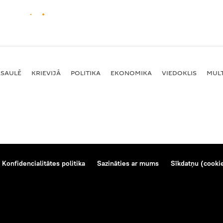
ASAULĒ
KRIEVIJĀ
POLITIKA
EKONOMIKA
VIEDOKLIS
MULT
Konfidencialitātes politika
Sazināties ar mums
Sīkdatņu (cookie