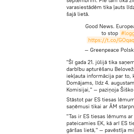
septembrim. Pie tam tika zi
varasiestādēm tika ļauts lī
šajā lietā.
Good News. Europea
to stop
#log
https://t.co/GOqa
— Greenpeace Pols
​"Šī gada 21. jūlijā tika saņ
darbību apturēšanu Belovežas
iekļauta informācija par to,
Domājams, līdz 4. augustam
Komisijai," — paziņoja Šišk
Stāstot par ES tiesas lēmum
saņēmusi tikai ar ĀM starpn
"Tas ir ES tiesas lēmums ar 
pateicamies EK, kā arī ES tie
gāršas lietā," — pavēstīja mi