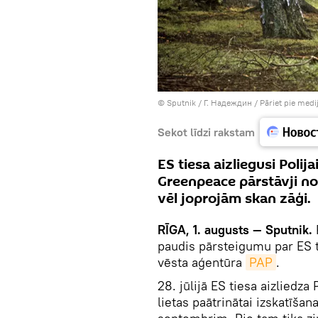
© Sputnik / Г. Надеждин
/
Pāriet pie medi
Sekot līdzi rakstam
ES tiesa aizliegusi Polij
Greenpeace pārstāvji no
vēl joprojām skan zāģi.
RĪGA, 1. augusts — Sputnik.
P
paudis pārsteigumu par ES t
vēsta aģentūra
PAP
.
28. jūlijā ES tiesa aizliedza
lietas paātrinātai izskatīšan