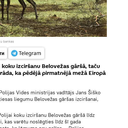
ju bankas
ai koku izciršanu Belovežas gāršā, taču
rāda, ka pēdējā pirmatnējā mežā Eiropā
olijas Vides ministrijas vadītājs Jans Šiško
iesas liegumu Belovežas gāršas izciršanai,
 Polijai koku izciršanu Belovežas gāršā līdz
ai, kas varētu noslēgties līdz šī gada