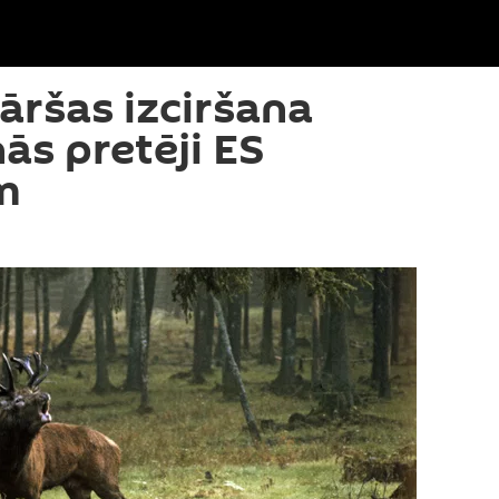
āršas izciršana
nās pretēji ES
m