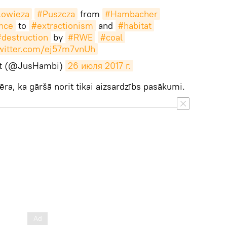
lowieza
#Puszcza
from
#Hambacher
nce
to
#extractionism
and
#habitat
#destruction
by
#RWE
#coal
twitter.com/ej57m7vnUh
bt (@JusHambi)
26 июля 2017 г.
ēra, ka gāršā norit tikai aizsardzībs pasākumi.