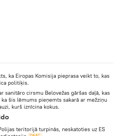
kts, ka Eiropas Komisija pieprasa veikt to, kas
ca politiķis.
r sanitāro cirsmu Belovežas gāršas daļā, kas
s, ka šis lēmums pieņemts sakarā ar mežziņu
zi, kurš iznīcina kokus.
ido
olijas teritorijā turpinās, neskatoties uz ES