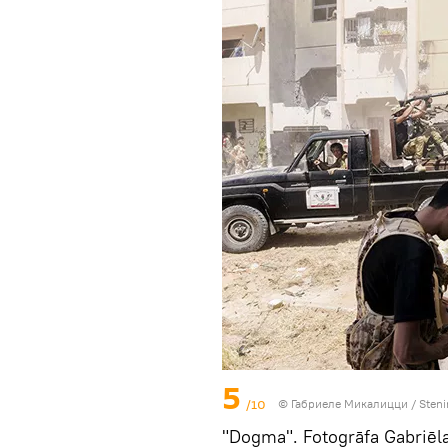
5
/10
© Габриеле Микалицци / Steni
"Dogma". Fotogrāfa Gabriēla 