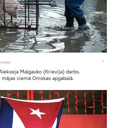
contest
Alekseja Maļgavko (Krievija) darbs.
 mājas ciemā Omskas apgabalā.