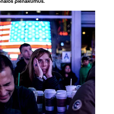
onālos pienākumus.