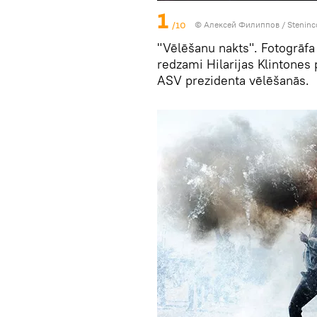
1
/10
© Алексей Филиппов / Steninc
"Vēlēšanu nakts". Fotogrāfa
redzami Hilarijas Klintones p
ASV prezidenta vēlēšanās.