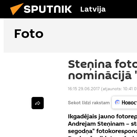
Latvija
Foto
Steņina fot
nominācijā 
16:15 29.06.2017
(atjaunots:
10:41 0
Sekot līdzi rakstam
Ikgadējais jauno fotore
Andrejam Steņinam – sta
segodņa" fotokorespond