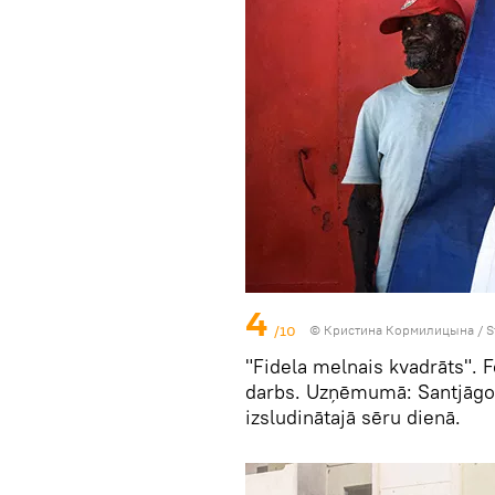
4
/10
© Кристина Кормилицына / St
"Fidela melnais kvadrāts". F
darbs. Uzņēmumā: Santjāgo 
izsludinātajā sēru dienā.