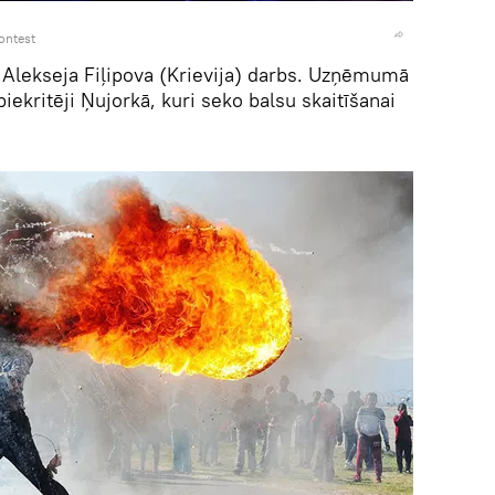
ontest
 Alekseja Fiļipova (Krievija) darbs. Uzņēmumā
iekritēji Ņujorkā, kuri seko balsu skaitīšanai