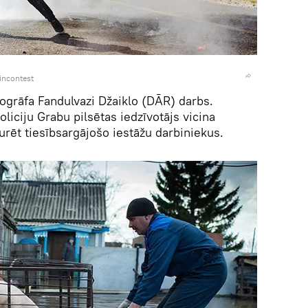
incontest
togrāfa Fandulvazi Džaiklo (DĀR) darbs.
ciju Grabu pilsētas iedzīvotājs vicina
urēt tiesībsargājošo iestāžu darbiniekus.