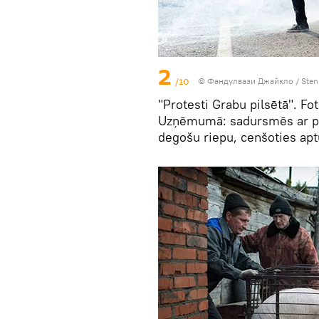
2
/10
© Фандулвази Джайкло / Sten
"Protesti Grabu pilsētā". Fo
Uzņēmumā: sadursmēs ar poli
degošu riepu, cenšoties apt