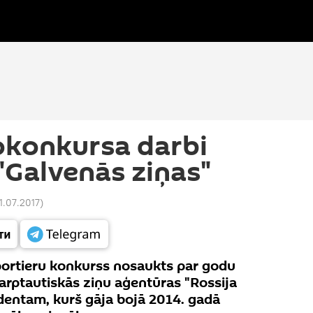
okonkursa darbi
"Galvenās ziņas"
1.07.2017
)
portieru konkurss nosaukts par godu
rptautiskās ziņu aģentūras "Rossija
entam, kurš gāja bojā 2014. gadā