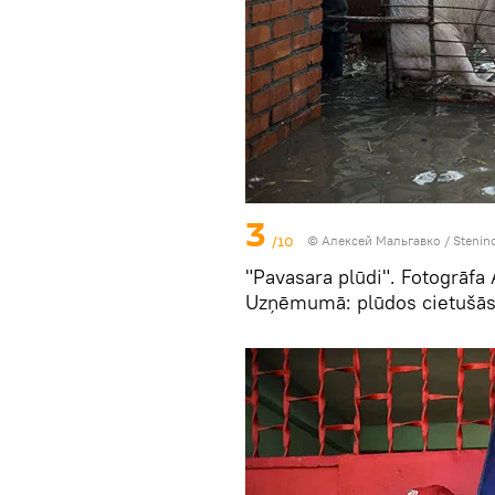
3
/10
© Алексей Мальгавко / Stenin
"Pavasara plūdi". Fotogrāfa 
Uzņēmumā: plūdos cietušās