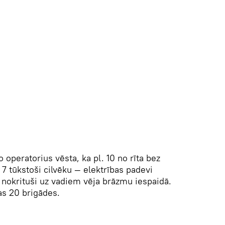
 operatorius vēsta, ka pl. 10 no rīta bez
ā 7 tūkstoši cilvēku — elektrības padevi
s nokrituši uz vadiem vēja brāzmu iespaidā.
as 20 brigādes.