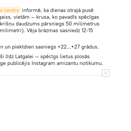
s centrs
informē, ka dienas otrajā pusē
aiss, vietām — krusa, ko pavadīs spēcīgas
okrišņu daudzums pārsniegs 50 milimetrus
ilimetri). Vēja brāzmas sasniedz 12-15
en un piektdien sasniegs +22…+27 grādus.
i līdz Latgalei — spēcīgs lietus plosās
uge publicējis Instagram amizantu notikumu.