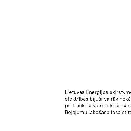
Lietuvas Energijos skirstymo
elektrības bijuši vairāk nek
pārtraukuši vairāki koki, ka
Bojājumu labošanā iesaistīt