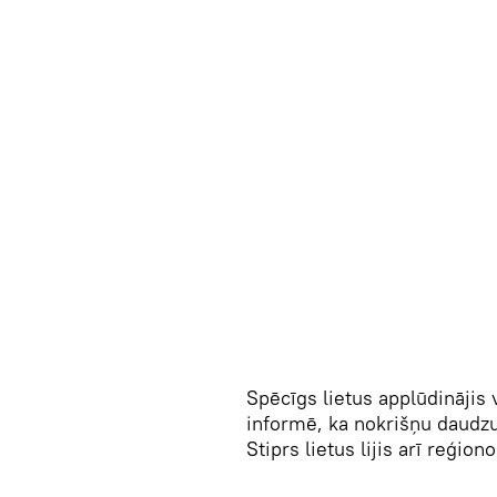
Spēcīgs lietus applūdinājis v
informē, ka nokrišņu daudz
Stiprs lietus lijis arī reģio