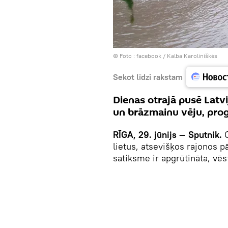
© Foto :
facebook / Kalba Karoliniškės
Sekot līdzi rakstam
Dienas otrajā pusē Latvi
un brāzmainu vēju, prog
RĪGA, 29. jūnijs — Sputnik.
C
lietus, atsevišķos rajonos p
satiksme ir apgrūtināta, vē