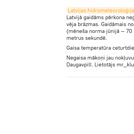
Latvijas hidrometeoroloģija
Latvijā gaidāms pērkona neg
vēja brāzmas. Gaidāmais n
(mēneša norma jūnijā — 70 m
metrus sekundē.
Gaisa temperatūra ceturtdi
Negaisa mākoņi jau nokļuvuš
Daugavpilī. Lietotājs mr_kl