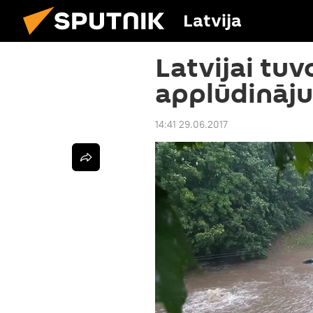
Latvija
Latvijai tuv
applūdināju
14:41 29.06.2017