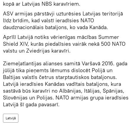
kopā ar Latvijas NBS karavīriem.
ASV armijas pārstāvji uzturēsies Latvijas teritorijā
līdz brīdim, kad valstī ieradīsies NATO
daudznacionālais bataljons, ko vada Kanāda.
Aprīlī Latvijā notiks vērienīgas mācības Summer
Shield XIV, kurās piedalīsies vairāk nekā 500 NATO
valstu un Zviedrijas karavīri.
Ziemeļatlantijas alianses samitā Varšavā 2016. gada
jūlijā tika pieņemts lēmums dislocēt Polijā un
Baltijas valstīs četrus starptautiskos bataljonus.
Latvijā ieradīsies Kanādas vadītais bataljons, kura
sastāvā būs karavīri no Albānijas, Itālijas, Spānijas,
Slovēnijas un Polijas. NATO armijas grupa ieradīsies
Latvijā šī gada pavasarī.
Latvijā