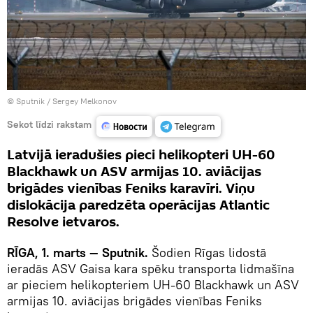
© Sputnik / Sergey Melkonov
Sekot līdzi rakstam
Latvijā ieradušies pieci helikopteri UH-60
Blackhawk un ASV armijas 10. aviācijas
brigādes vienības Feniks karavīri. Viņu
dislokācija paredzēta operācijas Atlantic
Resolve ietvaros.
RĪGA, 1. marts — Sputnik.
Šodien Rīgas lidostā
ieradās ASV Gaisa kara spēku transporta lidmašīna
ar pieciem helikopteriem UH-60 Blackhawk un ASV
armijas 10. aviācijas brigādes vienības Feniks