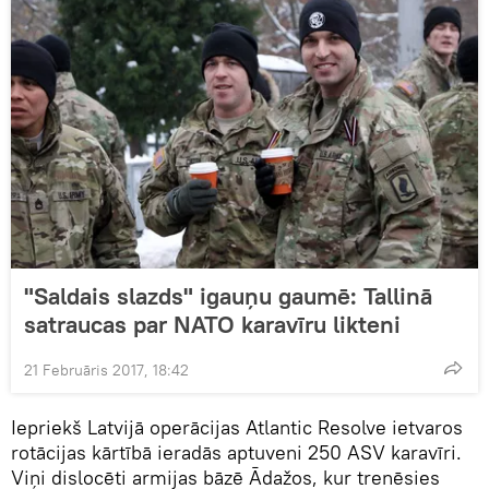
"Saldais slazds" igauņu gaumē: Tallinā
satraucas par NATO karavīru likteni
21 Februāris 2017, 18:42
Iepriekš Latvijā operācijas Atlantic Resolve ietvaros
rotācijas kārtībā ieradās aptuveni 250 ASV karavīri.
Viņi dislocēti armijas bāzē Ādažos, kur trenēsies