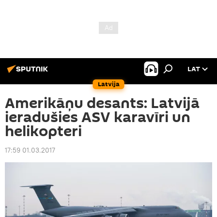
LAT
Latvija
Amerikāņu desants: Latvijā
ieradušies ASV karavīri un
helikopteri
17:59 01.03.2017