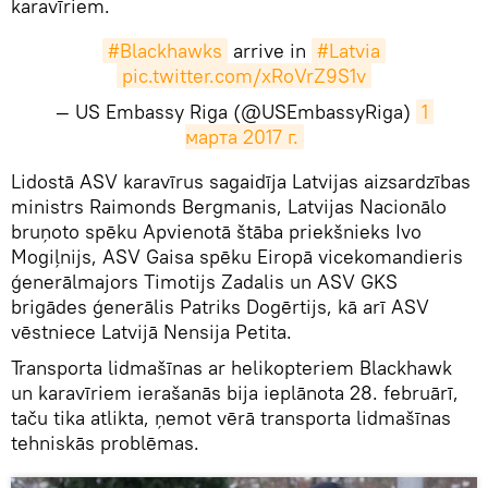
karavīriem.
#Blackhawks
arrive in
#Latvia
pic.twitter.com/xRoVrZ9S1v
— US Embassy Riga (@USEmbassyRiga)
1 
марта 2017 г.
Lidostā ASV karavīrus sagaidīja Latvijas aizsardzības
ministrs Raimonds Bergmanis, Latvijas Nacionālo
bruņoto spēku Apvienotā štāba priekšnieks Ivo
Mogiļnijs, ASV Gaisa spēku Eiropā vicekomandieris
ģenerālmajors Timotijs Zadalis un ASV GKS
brigādes ģenerālis Patriks Dogērtijs, kā arī ASV
vēstniece Latvijā Nensija Petita.
Transporta lidmašīnas ar helikopteriem Blackhawk
un karavīriem ierašanās bija ieplānota 28. februārī,
taču tika atlikta, ņemot vērā transporta lidmašīnas
tehniskās problēmas.