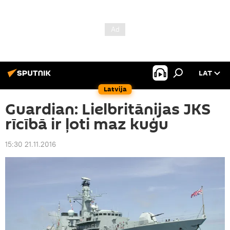
LAT
Latvija
Guardian: Lielbritānijas JKS
rīcībā ir ļoti maz kuģu
15:30 21.11.2016