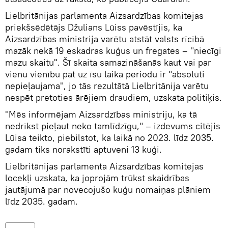
Lielbritānijas parlamenta Aizsardzības komitejas
priekšsēdētājs Džulians Lūiss pavēstījis, ka
Aizsardzības ministrija varētu atstāt valsts rīcībā
mazāk nekā 19 eskadras kuģus un fregates – "niecīgi
mazu skaitu". Šī skaita samazināšanās kaut vai par
vienu vienību pat uz īsu laika periodu ir "absolūti
nepieļaujama", jo tās rezultātā Lielbritānija varētu
nespēt pretoties ārējiem draudiem, uzskata politiķis.
"Mēs informējam Aizsardzības ministriju, ka tā
nedrīkst pieļaut neko tamlīdzīgu," – izdevums citējis
Lūisa teikto, piebilstot, ka laikā no 2023. līdz 2035.
gadam tiks norakstīti aptuveni 13 kuģi.
Lielbritānijas parlamenta Aizsardzības komitejas
locekļi uzskata, ka joprojām trūkst skaidrības
jautājumā par novecojušo kuģu nomaiņas plāniem
līdz 2035. gadam.