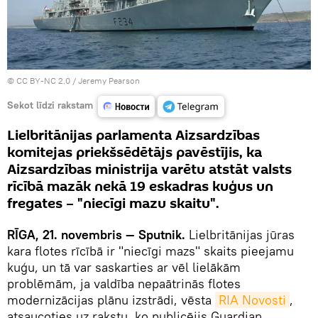
©
CC BY-NC 2.0 / Jeremy Pearson
Sekot līdzi rakstam
Lielbritānijas parlamenta Aizsardzības
komitejas priekšsēdētājs pavēstījis, ka
Aizsardzības ministrija varētu atstāt valsts
rīcībā mazāk nekā 19 eskadras kuģus un
fregates – "niecīgi mazu skaitu".
RĪGA, 21. novembris — Sputnik.
Lielbritānijas jūras
kara flotes rīcībā ir "niecīgi mazs" skaits pieejamu
kuģu, un tā var saskarties ar vēl lielākām
problēmām, ja valdība nepaātrinās flotes
modernizācijas plānu izstrādi, vēsta
RIA Novosti
,
atsaucoties uz rakstu, ko publicējis Guardian.