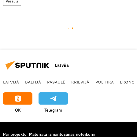
Pasaulē
Latvija
LATVIJĀ
BALTIJĀ
PASAULĒ
KRIEVIJĀ
POLITIKA
EKONOM
OK
Telegram
Par projektu
Materiālu izmantošanas noteikumi