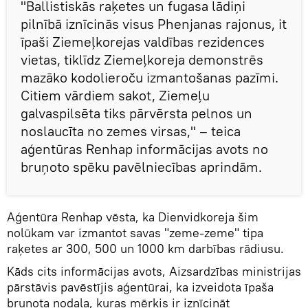
"Ballistiskās raķetes un fugasa lādiņi
pilnībā iznīcinās visus Phenjanas rajonus, it
īpaši Ziemeļkorejas valdības rezidences
vietas, tiklīdz Ziemeļkoreja demonstrēs
mazāko kodolieroču izmantošanas pazīmi.
Citiem vārdiem sakot, Ziemeļu
galvaspilsēta tiks pārvērsta pelnos un
noslaucīta no zemes virsas," – teica
aģentūras Renhap informācijas avots no
bruņoto spēku pavēlniecības aprindām.
Aģentūra Renhap vēsta, ka Dienvidkoreja šim
nolūkam var izmantot savas "zeme-zeme" tipa
raķetes ar 300, 500 un 1000 km darbības rādiusu.
Kāds cits informācijas avots, Aizsardzības ministrijas
pārstāvis pavēstījis aģentūrai, ka izveidota īpaša
bruņota nodaļa, kuras mērķis ir iznīcināt