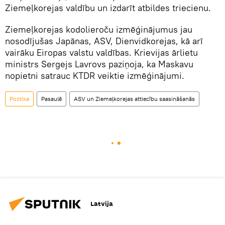
Ziemeļkorejas valdību un izdarīt atbildes triecienu.
Ziemeļkorejas kodolieroču izmēģinājumus jau
nosodījušas Japānas, ASV, Dienvidkorejas, kā arī
vairāku Eiropas valstu valdības. Krievijas ārlietu
ministrs Sergejs Lavrovs paziņoja, ka Maskavu
nopietni satrauc KTDR veiktie izmēģinājumi.
Politika
Pasaulē
ASV un Ziemeļkorejas attiecību saasināšanās
Latvija