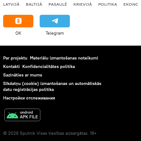
LATVIJĀ
BALTIJĀ
PASAULĒ
KRIEVIJĀ
POLITIKA
EKONOM
OK
Telegram
Par projektu
Materiālu izmantošanas noteikumi
Kontakti
Konfidencialitātes politika
Sazināties ar mums
Sīkdatņu (cookie) izmantošanas un automātiskās
datu reģistrācijas politika
Настройки отслеживания
© 2026 Sputnik Visas tiesības aizsargātas. 18+