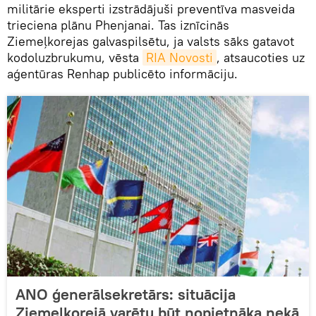
militārie eksperti izstrādājuši preventīva masveida
trieciena plānu Phenjanai. Tas iznīcinās
Ziemeļkorejas galvaspilsētu, ja valsts sāks gatavot
kodoluzbrukumu, vēsta
RIA Novosti
, atsaucoties uz
aģentūras Renhap publicēto informāciju.
ANO ģenerālsekretārs: situācija
Ziemeļkorejā varētu būt nopietnāka nekā