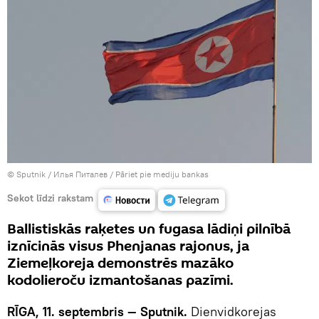
© Sputnik / Илья Питалев
/
Pāriet pie mediju bankas
Sekot līdzi rakstam
Ballistiskās raķetes un fugasa lādiņi pilnībā
iznīcinās visus Phenjanas rajonus, ja
Ziemeļkoreja demonstrēs mazāko
kodolieroču izmantošanas pazīmi.
RĪGA, 11. septembris — Sputnik.
Dienvidkorejas