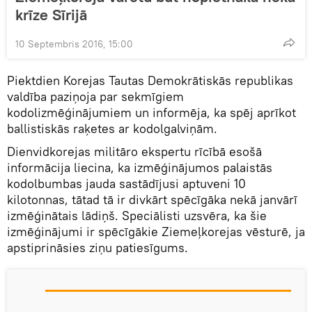
krīze Sīrijā
10 Septembris 2016, 15:00
Piektdien Korejas Tautas Demokrātiskās republikas
valdība paziņoja par sekmīgiem
kodolizmēģinājumiem un informēja, ka spēj aprīkot
ballistiskās raķetes ar kodolgalviņām.
Dienvidkorejas militāro ekspertu rīcībā esošā
informācija liecina, ka izmēģinājumos palaistās
kodolbumbas jauda sastādījusi aptuveni 10
kilotonnas, tātad tā ir divkārt spēcīgāka nekā janvārī
izmēģinātais lādiņš. Speciālisti uzsvēra, ka šie
izmēģinājumi ir spēcīgākie Ziemeļkorejas vēsturē, ja
apstiprināsies ziņu patiesīgums.