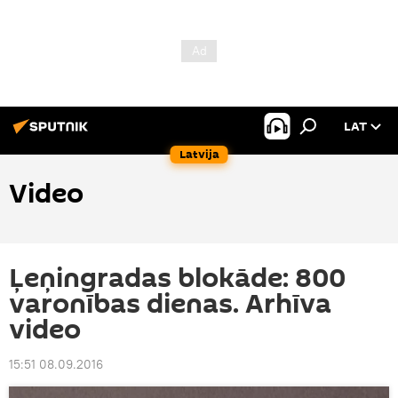
LAT
Latvija
Video
Ļeņingradas blokāde: 800
varonības dienas. Arhīva
video
15:51 08.09.2016