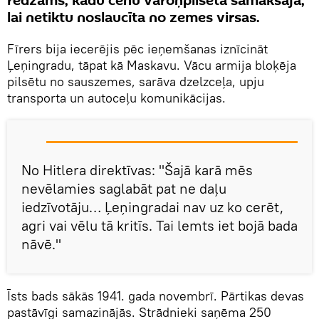
redzams, kādu cenu varoņpilsēta samaksāja,
lai netiktu noslaucīta no zemes virsas.
Fīrers bija iecerējis pēc ieņemšanas iznīcināt
Ļeņingradu, tāpat kā Maskavu. Vācu armija bloķēja
pilsētu no sauszemes, sarāva dzelzceļa, upju
transporta un autoceļu komunikācijas.
No Hitlera direktīvas: "Šajā karā mēs
nevēlamies saglabāt pat ne daļu
iedzīvotāju… Ļeņingradai nav uz ko cerēt,
agri vai vēlu tā kritīs. Tai lemts iet bojā bada
nāvē."
Īsts bads sākās 1941. gada novembrī. Pārtikas devas
pastāvīgi samazinājās. Strādnieki saņēma 250