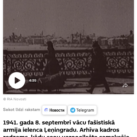
4:35
Atskaņot
© RIA Novosti
video
Sekot līdzi rakstam
1941. gada 8. septembrī vācu fašistiskā
armija ielenca Ļeņingradu. Arhīva kadros