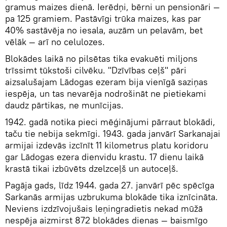
gramus maizes dienā. Ierēdņi, bērni un pensionāri —
pa 125 gramiem. Pastāvīgi trūka maizes, kas par
40% sastāvēja no iesala, auzām un pelavām, bet
vēlāk — arī no celulozes.
Blokādes laikā no pilsētas tika evakuēti miljons
trīssimt tūkstoši cilvēku. "Dzīvības ceļš" pāri
aizsalušajam Lādogas ezeram bija vienīgā saziņas
iespēja, un tas nevarēja nodrošināt ne pietiekami
daudz pārtikas, ne munīcijas.
1942. gadā notika pieci mēģinājumi pārraut blokādi,
taču tie nebija sekmīgi. 1943. gada janvārī Sarkanajai
armijai izdevās izcīnīt 11 kilometrus platu koridoru
gar Lādogas ezera dienvidu krastu. 17 dienu laikā
krastā tikai izbūvēts dzelzceļš un autoceļš.
Pagāja gads, līdz 1944. gada 27. janvārī pēc spēcīga
Sarkanās armijas uzbrukuma blokāde tika iznīcināta.
Neviens izdzīvojušais leņingradietis nekad mūžā
nespēja aizmirst 872 blokādes dienas — baismīgo