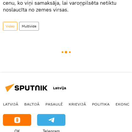
cenu, ko viņi samaksāja, lai varoņpilsēta netiktu
noslaucīta no zemes virsas.
Video
Multivide
Latvija
LATVIJĀ
BALTIJĀ
PASAULĒ
KRIEVIJĀ
POLITIKA
EKONOM
OK
Telegram