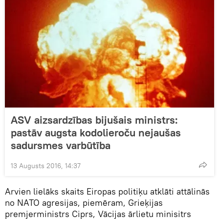
ASV aizsardzības bijušais ministrs:
pastāv augsta kodolieroču nejaušas
sadursmes varbūtība
13 Augusts 2016, 14:37
Arvien lielāks skaits Eiropas politiķu atklāti attālinās
no NATO agresijas, piemēram, Grieķijas
premjerministrs Ciprs, Vācijas ārlietu minisitrs