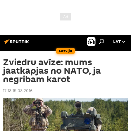
LAT
Latvija
Zviedru avīze: mums
jāatkāpjas no NATO, ja
negribam karot
17:18 15.08.2016