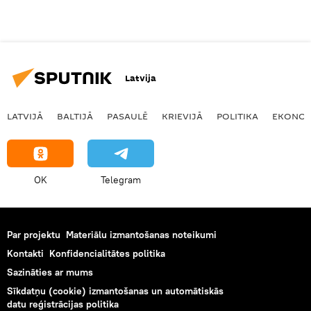
Latvija
LATVIJĀ
BALTIJĀ
PASAULĒ
KRIEVIJĀ
POLITIKA
EKONOM
OK
Telegram
Par projektu
Materiālu izmantošanas noteikumi
Kontakti
Konfidencialitātes politika
Sazināties ar mums
Sīkdatņu (cookie) izmantošanas un automātiskās
datu reģistrācijas politika