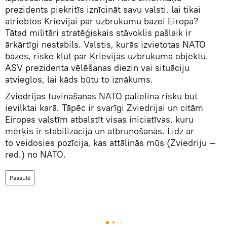
prezidents piekritīs iznīcināt savu valsti, lai tikai
atriebtos Krievijai par uzbrukumu bāzei Eiropā?
Tātad militāri stratēģiskais stāvoklis pašlaik ir
ārkārtīgi nestabils. Valstis, kurās izvietotas NATO
bāzes, riskē kļūt par Krievijas uzbrukuma objektu.
ASV prezidenta vēlēšanas diezin vai situāciju
atvieglos, lai kāds būtu to iznākums.
Zviedrijas tuvināšanās NATO palielina risku būt
ievilktai karā. Tāpēc ir svarīgi Zviedrijai un citām
Eiropas valstīm atbalstīt visas iniciatīvas, kuru
mērķis ir stabilizācija un atbruņošanās. Līdz ar
to veidosies pozīcija, kas attālinās mūs (Zviedriju —
red.) no NATO.
Pasaulē