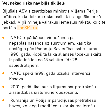
Vēl nekad risks nav bijis tik liels
Bijušais ASV aizsardzības ministrs Viljams Perijs
brīdina, ka kodolkara risks pašlaik ir augstāks nekā
jebkad. Viņš minēja vairākus iemeslus rakstā, ko citē
portāls
InoSMI.ru
.
NATO ir pārkāpusi vienošanos par
nepaplašināšanos uz austrumiem, kas tika
noslēgta pēc Padomju Savienības sabrukuma
1990. gadā. Kopš tā laika alianses locekļu skaits
ir palielinājies no 13 valstīm līdz 28
sabiedrotajiem.
NATO spēki 1999. gadā uzsāka intervenci
Kosovā.
2001. gadā tika lauzts līgums par pretraķešu
aizsardzības sistēmu ierobežošanu.
Rumānijā un Polijā ir parādījušās pretraķešu
bāzes, ko viegli modificēt uzbrukuma ieroču