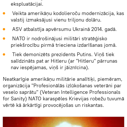
ekspluatācijai.
Veikta amerikāņu kodolieroču modernizācija, kas
valstij izmaksājusi vienu triljonu dolāru.
ASV atbalstīja apvērsumu Ukrainā 2014. gadā.
NATO ir nodrošinājusi militāri stratēģisko
priekšrocību pirmā trieciena izdarīšanas jomā.
Tiek demonizēts prezidents Putins. Viņš tiek
salīdzināts pat ar Hitleru (ar "Hitleru" pārrunas
nav iespējamas, viņš ir jāiznīcina).
Neatkarīgie amerikāņu militārie analītiķi, piemēram,
organizācija "Profesionālās izlūkošanas veterāni par
veselo saprātu" (Veteran Intelligence Professionals
for Sanity) NATO karaspēles Krievijas robežu tuvumā
vērtē kā ārkārtīgi provocējošas un riskantas.