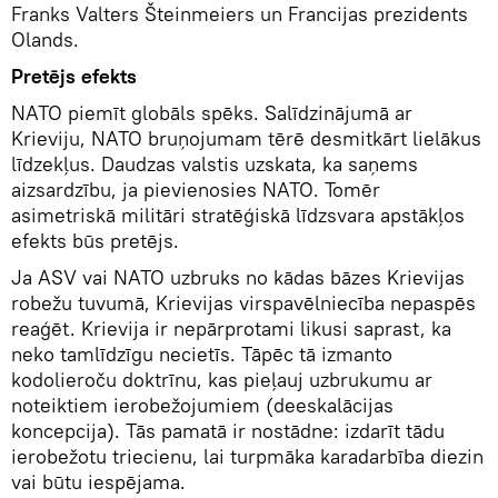
Franks Valters Šteinmeiers un Francijas prezidents
Olands.
Pretējs efekts
NATO piemīt globāls spēks. Salīdzinājumā ar
Krieviju, NATO bruņojumam tērē desmitkārt lielākus
līdzekļus. Daudzas valstis uzskata, ka saņems
aizsardzību, ja pievienosies NATO. Tomēr
asimetriskā militāri stratēģiskā līdzsvara apstākļos
efekts būs pretējs.
Ja ASV vai NATO uzbruks no kādas bāzes Krievijas
robežu tuvumā, Krievijas virspavēlniecība nepaspēs
reaģēt. Krievija ir nepārprotami likusi saprast, ka
neko tamlīdzīgu necietīs. Tāpēc tā izmanto
kodolieroču doktrīnu, kas pieļauj uzbrukumu ar
noteiktiem ierobežojumiem (deeskalācijas
koncepcija). Tās pamatā ir nostādne: izdarīt tādu
ierobežotu triecienu, lai turpmāka karadarbība diezin
vai būtu iespējama.