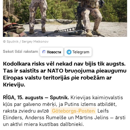
© Sputnik / Sergey Melkonov
Sekot līdzi rakstam
Kodolkara risks vēl nekad nav bijis tik augsts.
Tas ir saistīts ar NATO bruņojuma pieaugumu
Eiropas valstu teritorijās pie robežām ar
Krieviju.
RĪGA, 15. augusts — Sputnik.
Krievijas kaimiņvalstis
kļūs par galveno mērķi, ja Putins izlems atbildēt,
raksta zviedru avīzē
Göteborgs-Posten
Leifs
Elinders, Anderss Rumelše un Mārtins Jelins — ārsti
un aktīvi miera kustības dalībnieki.