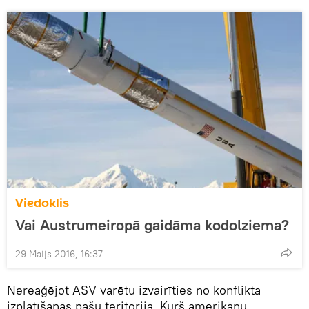
Viedoklis
Vai Austrumeiropā gaidāma kodolziema?
29 Maijs 2016, 16:37
Nereaģējot ASV varētu izvairīties no konflikta
izplatīšanās pašu teritorijā. Kurš amerikāņu